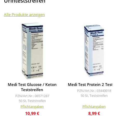
Urinteststreifen
Alle Produkte anzeigen
Medi Test Glucose / Keton
Medi Test Protein 2 Tests
Teststreifen
PZN/Art.Nr.: 03440018
50 St, Teststreifen
PZN/Art.Nr.: 06571287
50 St, Teststreifen
Pflichtangaben
Pflichtangaben
10,99 €
8,99 €