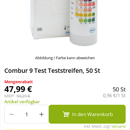
Sale
Körperpflege & Kosmetik
Schnäppchen
Liebe & Erotik
Sparsets
Mutter & Kind
Täglich gut versorgt
Nahrungsergänzung
Abbildung / Farbe kann abweichen
Combur 9 Test Teststreifen, 50 St
Natur & Homöopathie
Mengenrabatt
47,99 €
50 St
Sanitätshaus
Grundpreis:
0,96 €/1 St
MRP²
50,29 €
Artikel verfügbar
Sport & Fitness
In den Warenkorb
inkl. MwSt. zzgl.
Versand
Tierbedarf