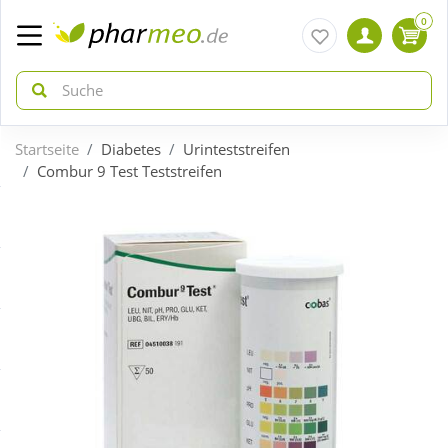
0
Startseite
Diabetes
Urinteststreifen
zurück
zurück
Combur 9 Test Teststreifen
ÜBERSICHT AKTIONEN
ÜBERSICHT KATEGORIEN
Aktuelle Coupons
Arzneimittel
Gratis dazu
Bio & Genuss
Neuheiten
Diabetes