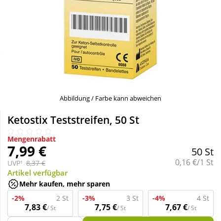
Sale
Körperpflege & Kosmetik
Schnäppchen
Liebe & Erotik
Sparsets
Mutter & Kind
Täglich gut versorgt
Nahrungsergänzung
Abbildung / Farbe kann abweichen
Ketostix Teststreifen, 50 St
Natur & Homöopathie
Mengenrabatt
7,99 €
50 St
Sanitätshaus
Grundpreis:
0,16 €/1 St
UVP¹
8,37 €
Artikel verfügbar
Mehr kaufen, mehr sparen
Sport & Fitness
-2%
2 St
-3%
3 St
-4%
4 St
7,83 €
7,75 €
7,67 €
/ St
/ St
/ St
Tierbedarf