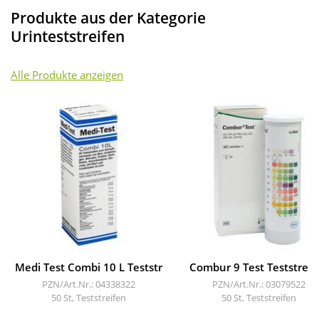
Produkte aus der Kategorie
Urinteststreifen
Alle Produkte anzeigen
Medi Test Combi 10 L Teststr
Combur 9 Test Teststreif
PZN/Art.Nr.: 04338322
PZN/Art.Nr.: 03079522
50 St, Teststreifen
50 St, Teststreifen