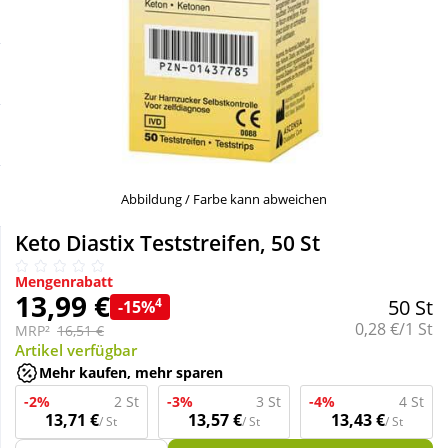
Sale
Körperpflege & Kosmetik
Schnäppchen
Liebe & Erotik
Sparsets
Mutter & Kind
Täglich gut versorgt
Nahrungsergänzung
Abbildung / Farbe kann abweichen
Keto Diastix Teststreifen, 50 St
Natur & Homöopathie
Mengenrabatt
13,99 €
4
50 St
-15%
Sanitätshaus
Grundpreis:
0,28 €/1 St
MRP²
16,51 €
Artikel verfügbar
Mehr kaufen, mehr sparen
Sport & Fitness
-2%
2 St
-3%
3 St
-4%
4 St
13,71 €
13,57 €
13,43 €
/ St
/ St
/ St
Tierbedarf