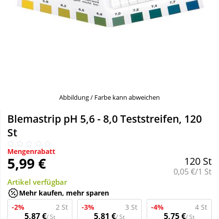
Sale
Körperpflege & Kosmetik
Schnäppchen
Liebe & Erotik
Sparsets
Mutter & Kind
Täglich gut versorgt
Nahrungsergänzung
Abbildung / Farbe kann abweichen
Blemastrip pH 5,6 - 8,0 Teststreifen, 120
Natur & Homöopathie
St
Mengenrabatt
Sanitätshaus
5,99 €
120 St
Grundpreis:
0,05 €/1 St
Artikel verfügbar
Sport & Fitness
Mehr kaufen, mehr sparen
-2%
2 St
-3%
3 St
-4%
4 St
Tierbedarf
5,87 €
5,81 €
5,75 €
/ St
/ St
/ St