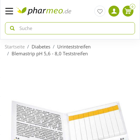
0
Startseite
Diabetes
Urinteststreifen
zurück
zurück
Blemastrip pH 5,6 - 8,0 Teststreifen
ÜBERSICHT AKTIONEN
ÜBERSICHT KATEGORIEN
Aktuelle Coupons
Arzneimittel
Gratis dazu
Bio & Genuss
Neuheiten
Diabetes