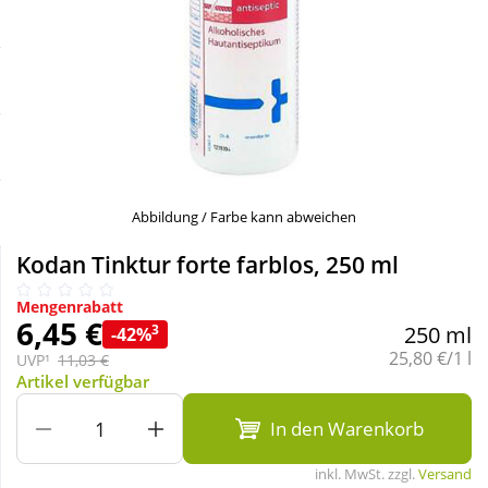
Sale
Körperpflege & Kosmetik
Schnäppchen
Liebe & Erotik
Sparsets
Mutter & Kind
Täglich gut versorgt
Nahrungsergänzung
Abbildung / Farbe kann abweichen
Kodan Tinktur forte farblos, 250 ml
Natur & Homöopathie
Mengenrabatt
6,45 €
3
250 ml
-42%
Sanitätshaus
Grundpreis:
25,80 €/1 l
UVP¹
11,03 €
Artikel verfügbar
Sport & Fitness
In den Warenkorb
inkl. MwSt. zzgl.
Versand
Tierbedarf