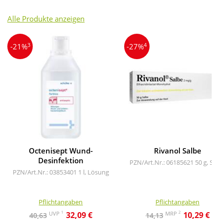
Alle Produkte anzeigen
3
4
-21%
-27%
Octenisept Wund-
Rivanol Salbe
Desinfektion
PZN/Art.Nr.: 06185621
50 g, Sa
PZN/Art.Nr.: 03853401
1 l, Lösung
Pflichtangaben
Pflichtangaben
1
2
UVP
MRP
32,09 €
10,29 €
40,63
14,13