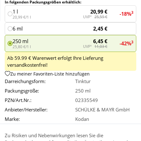
In folgenden Packungsgrößen erhältlich:
20,99 €
1 l
3
-18%
Wellness
UVP¹
25,59 €
20,99 €/1 l
2,45 €
6 ml
6,45 €
250 ml
3
-42%
UVP¹
11,03 €
25,80 €/1 l
Ab 59.99 € Warenwert erfolgt Ihre Lieferung
versandkostenfrei!
Zu meiner Favoriten-Liste hinzufügen
Darreichungsform:
Tinktur
Packungsgröße:
250 ml
PZN/Art.Nr.:
02335549
Anbieter/Hersteller:
SCHÜLKE & MAYR GmbH
Marke:
Kodan
Zu Risiken und Nebenwirkungen lesen Sie die