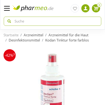
0
Startseite
Arzneimittel
Arzneimittel für die Haut
zurück
zurück
Desinfektionsmittel
Kodan Tinktur forte farblos
ÜBERSICHT AKTIONEN
ÜBERSICHT KATEGORIEN
3
-42%
Aktuelle Coupons
Arzneimittel
Gratis dazu
Bio & Genuss
Neuheiten
Diabetes