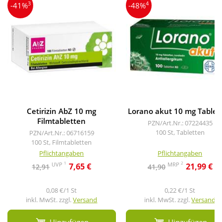
3
4
-41%
-48%
Cetirizin AbZ 10 mg
Lorano akut 10 mg Tablet
Filmtabletten
PZN/Art.Nr.: 07224435
100 St, Tabletten
PZN/Art.Nr.: 06716159
100 St, Filmtabletten
Pflichtangaben
Pflichtangaben
1
2
UVP
MRP
7,65 €
21,99 €
12,91
41,90
0,08 €/1 St
0,22 €/1 St
inkl. MwSt. zzgl.
Versand
inkl. MwSt. zzgl.
Versand
Hinzufügen
Hinzufügen