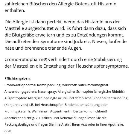
zahlreichen Bläschen den Allergie-Botenstoff Histamin
enthalten.
Die Allergie ist dann perfekt, wenn das Histamin aus der
Mastzelle ausgeschüttet wird. Es führt dann dazu, dass sich
die Blutgefäße erweitern und es zu Entzündungen kommt.
Die auftretenden Symptome sind Juckreiz, Niesen, laufende
nase und brennende tränende Augen.
Cromo-ratiopharm® verhindert durch eine Stabilisierung
der Mastzellen die Entstehung der Heuschnupfensymptome.
Pflichtangaben:
Cromo-ratiopharm® Kombipackung. Wirkstoff: Natriumcromoglicat.
Anwendungsgebiete: Nasenspray: Allergischer Schnupfen (allergische Rhinitis).
Augentropfen: Allergisch bedingte akute und chronische Bindehautentzündung
(Konjunktivitis) z.B. bei Heuschnupfen-Bindehautentzündung oder
Frühlingskatarrh. Warnhinw.: Augentr. enth. Benzalkoniumchlorid!
Apothekenpflichtig. Zu Risiken und Nebenwirkungen lesen Sie die
Packungsbeilage und fragen Sie Ihre Ärztin, Ihren Arzt oder in Ihrer Apotheke.
8/20