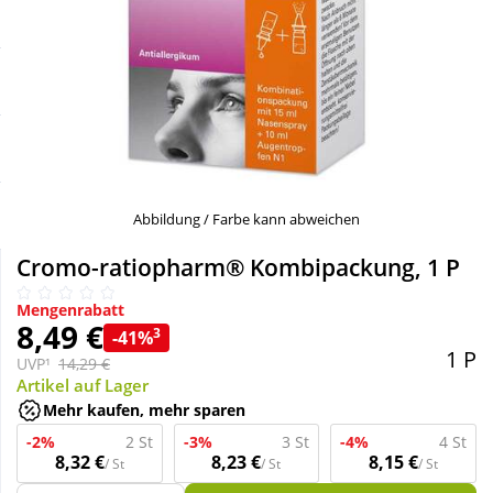
Sale
Körperpflege & Kosmetik
Schnäppchen
Liebe & Erotik
Sparsets
Mutter & Kind
Täglich gut versorgt
Nahrungsergänzung
Abbildung / Farbe kann abweichen
Cromo-ratiopharm® Kombipackung, 1 P
Natur & Homöopathie
Mengenrabatt
8,49 €
3
-41%
Sanitätshaus
1 P
UVP¹
14,29 €
Artikel auf Lager
Mehr kaufen, mehr sparen
Sport & Fitness
-2%
2 St
-3%
3 St
-4%
4 St
8,32 €
8,23 €
8,15 €
/ St
/ St
/ St
Tierbedarf