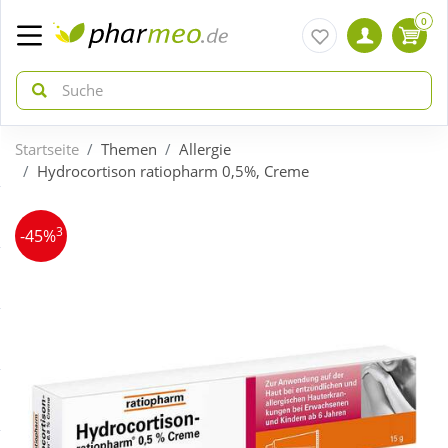
0
Startseite
Themen
Allergie
zurück
zurück
Hydrocortison ratiopharm 0,5%, Creme
ÜBERSICHT AKTIONEN
ÜBERSICHT KATEGORIEN
3
-45%
Aktuelle Coupons
Arzneimittel
Gratis dazu
Bio & Genuss
Neuheiten
Diabetes