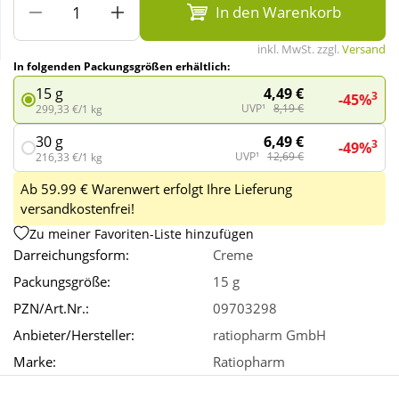
In den Warenkorb
Wellness
inkl. MwSt. zzgl.
Versand
In folgenden Packungsgrößen erhältlich:
4,49 €
15 g
3
-45%
UVP¹
8,19 €
299,33 €/1 kg
6,49 €
30 g
3
-49%
UVP¹
12,69 €
216,33 €/1 kg
Ab 59.99 € Warenwert erfolgt Ihre Lieferung
versandkostenfrei!
Zu meiner Favoriten-Liste hinzufügen
Darreichungsform:
Creme
Packungsgröße:
15 g
PZN/Art.Nr.:
09703298
Anbieter/Hersteller:
ratiopharm GmbH
Marke:
Ratiopharm