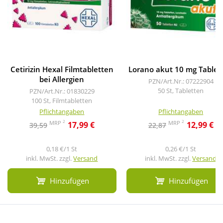
Cetirizin Hexal Filmtabletten
Lorano akut 10 mg Tablet
bei Allergien
PZN/Art.Nr.: 07222904
50 St, Tabletten
PZN/Art.Nr.: 01830229
100 St, Filmtabletten
Pflichtangaben
Pflichtangaben
2
2
MRP
MRP
17,99 €
12,99 €
39,59
22,87
0,18 €/1 St
0,26 €/1 St
inkl. MwSt. zzgl.
Versand
inkl. MwSt. zzgl.
Versand
Hinzufügen
Hinzufügen