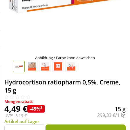
Sale
Körperpflege & Kosmetik
Schnäppchen
Liebe & Erotik
Sparsets
Mutter & Kind
Täglich gut versorgt
Nahrungsergänzung
Abbildung / Farbe kann abweichen
Natur & Homöopathie
Hydrocortison ratiopharm 0,5%, Creme,
15 g
Sanitätshaus
Mengenrabatt
4,49 €
3
15 g
-45%
Sport & Fitness
Grundpreis:
299,33 €/1 kg
UVP¹
8,19 €
Artikel auf Lager
Tierbedarf