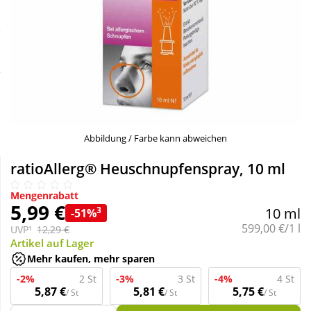
Sale
Körperpflege & Kosmetik
Schnäppchen
Liebe & Erotik
Sparsets
Mutter & Kind
Täglich gut versorgt
Nahrungsergänzung
Abbildung / Farbe kann abweichen
ratioAllerg® Heuschnupfenspray, 10 ml
Natur & Homöopathie
Mengenrabatt
5,99 €
3
10 ml
-51%
Sanitätshaus
Grundpreis:
599,00 €/1 l
UVP¹
12,29 €
Artikel auf Lager
Mehr kaufen, mehr sparen
Sport & Fitness
-2%
2 St
-3%
3 St
-4%
4 St
5,87 €
5,81 €
5,75 €
/ St
/ St
/ St
Tierbedarf