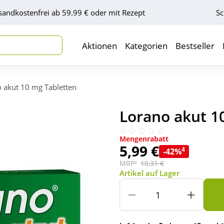
sandkostenfrei ab 59.99 € oder mit Rezept
Sc
Aktionen
Kategorien
Bestseller
 akut 10 mg Tabletten
Lorano akut 10
Mengenrabatt
5,99 €
4
-42%
MRP²
10,31 €
Artikel auf Lager