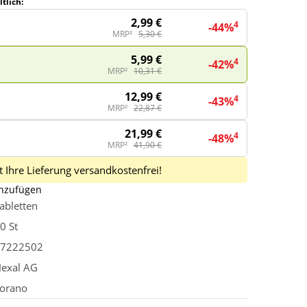
tlich:
2,99 €
4
-44%
MRP²
5,30 €
5,99 €
4
-42%
MRP²
10,31 €
12,99 €
4
-43%
MRP²
22,87 €
21,99 €
4
-48%
MRP²
41,90 €
 Ihre Lieferung versandkostenfrei!
inzufügen
abletten
0 St
7222502
exal AG
orano