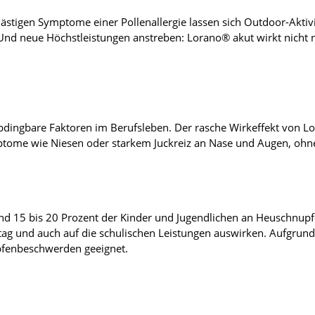
lästigen Symptome einer Pollenallergie lassen sich Outdoor-Akti
Und neue Höchstleistungen anstreben: Lorano® akut wirkt nicht 
bdingbare Faktoren im Berufsleben. Der rasche Wirkeffekt von Lor
ome wie Niesen oder starkem Juckreiz an Nase und Augen, ohne d
d 15 bis 20 Prozent der Kinder und Jugendlichen an Heuschnupfe
tag und auch auf die schulischen Leistungen auswirken. Aufgrund 
pfenbeschwerden geeignet.