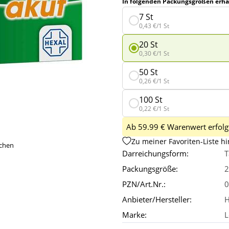
In folgenden Packungsgrößen erhäl
7 St
0,43 €/1 St
20 St
0,30 €/1 St
50 St
0,26 €/1 St
100 St
0,22 €/1 St
Ab 59.99 € Warenwert erfolgt
Zu meiner Favoriten-Liste h
ichen
Darreichungsform:
T
Packungsgröße:
2
PZN/Art.Nr.:
0
Anbieter/Hersteller:
H
Marke:
L