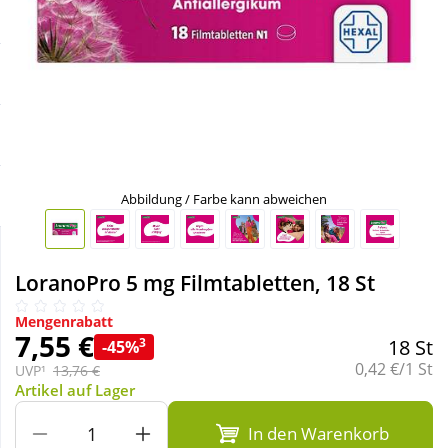
Sale
Körperpflege & Kosmetik
Schnäppchen
Liebe & Erotik
Sparsets
Mutter & Kind
Täglich gut versorgt
Nahrungsergänzung
Abbildung / Farbe kann abweichen
Natur & Homöopathie
LoranoPro 5 mg Filmtabletten, 18 St
Sanitätshaus
Mengenrabatt
7,55 €
3
18 St
-45%
Grundpreis:
0,42 €/1 St
UVP¹
13,76 €
Sport & Fitness
Artikel auf Lager
In den Warenkorb
Tierbedarf