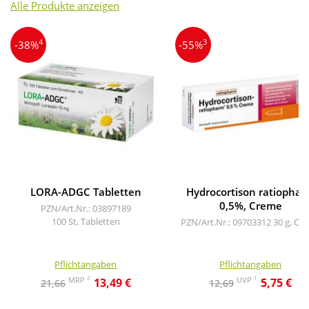
Alle Produkte anzeigen
4
3
-38%
-55%
LORA-ADGC Tabletten
Hydrocortison ratiopha
0,5%, Creme
PZN/Art.Nr.: 03897189
100 St, Tabletten
PZN/Art.Nr.: 09703312
30 g, Cr
Pflichtangaben
Pflichtangaben
2
1
MRP
UVP
13,49 €
5,75 €
21,66
12,69