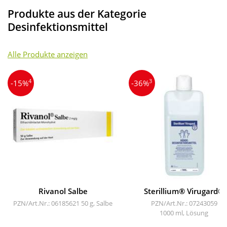
Produkte aus der Kategorie
Desinfektionsmittel
Alle Produkte anzeigen
4
3
-15%
-36%
Rivanol Salbe
Sterillium® Virugard®
PZN/Art.Nr.: 06185621
50 g, Salbe
PZN/Art.Nr.: 07243059
1000 ml, Lösung