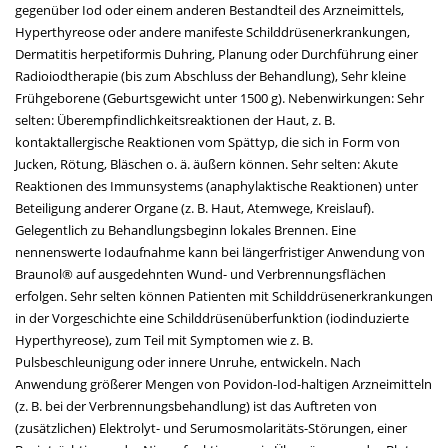
gegenüber Iod oder einem anderen Bestandteil des Arzneimittels,
Hyperthyreose oder andere manifeste Schilddrüsenerkrankungen,
Dermatitis herpetiformis Duhring, Planung oder Durchführung einer
Radioiodtherapie (bis zum Abschluss der Behandlung), Sehr kleine
Frühgeborene (Geburtsgewicht unter 1500 g). Nebenwirkungen: Sehr
selten: Überempfindlichkeitsreaktionen der Haut, z. B.
kontaktallergische Reaktionen vom Spättyp, die sich in Form von
Jucken, Rötung, Bläschen o. ä. äußern können. Sehr selten: Akute
Reaktionen des Immunsystems (anaphylaktische Reaktionen) unter
Beteiligung anderer Organe (z. B. Haut, Atemwege, Kreislauf).
Gelegentlich zu Behandlungsbeginn lokales Brennen. Eine
nennenswerte Iodaufnahme kann bei längerfristiger Anwendung von
Braunol® auf ausgedehnten Wund- und Verbrennungsflächen
erfolgen. Sehr selten können Patienten mit Schilddrüsenerkrankungen
in der Vorgeschichte eine Schilddrüsenüberfunktion (iodinduzierte
Hyperthyreose), zum Teil mit Symptomen wie z. B.
Pulsbeschleunigung oder innere Unruhe, entwickeln. Nach
Anwendung größerer Mengen von Povidon-Iod-haltigen Arzneimitteln
(z. B. bei der Verbrennungsbehandlung) ist das Auftreten von
(zusätzlichen) Elektrolyt- und Serumosmolaritäts-Störungen, einer