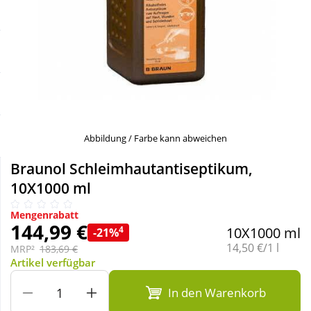
Sale
Körperpflege & Kosmetik
Schnäppchen
Liebe & Erotik
Sparsets
Mutter & Kind
Täglich gut versorgt
Nahrungsergänzung
Abbildung / Farbe kann abweichen
Braunol Schleimhautantiseptikum,
Natur & Homöopathie
10X1000 ml
Mengenrabatt
Sanitätshaus
144,99 €
4
10X1000 ml
-21%
Grundpreis:
14,50 €/1 l
MRP²
183,69 €
Artikel verfügbar
Sport & Fitness
In den Warenkorb
Tierbedarf