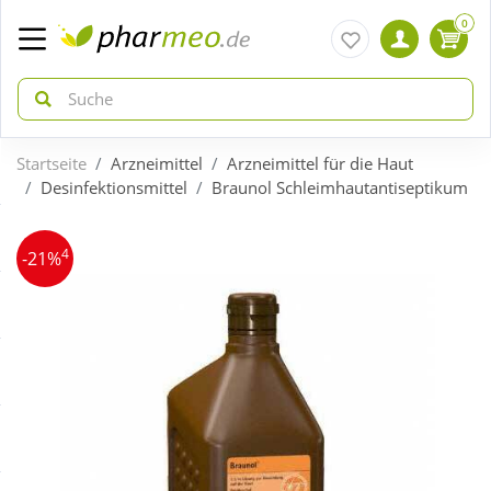
0
Startseite
Arzneimittel
Arzneimittel für die Haut
zurück
zurück
Desinfektionsmittel
Braunol Schleimhautantiseptikum
ÜBERSICHT AKTIONEN
ÜBERSICHT KATEGORIEN
4
-21%
Aktuelle Coupons
Arzneimittel
Gratis dazu
Bio & Genuss
Neuheiten
Diabetes