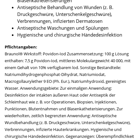
Blasenkatheterisierungen
Antiseptische Behandlung von Wunden (z. B.
Druckgeschwüre, Unterschenkelgeschwüre),
Verbrennungen, infizierten Dermatosen
Antiseptische Waschungen und Spülungen
Hygienische und chirurgische Händedesinfektion
Pflichtangaben:
Braunol® Wirkstoff: Povidon-Iod Zusammensetzung: 100 g Lösung
enthalten: 7,5 g Povidon-Iod, mittleres Molekulargewicht 40 000, mit
einem Gehalt von 10% verfügbarem lod. Sonstige Bestandteile:
Natriumdihydrogenphosphat-Dihydrat, Natriumiodat,
Macrogollaurylether 9 EO (Ph. Eur.), Natriumhydroxid, gereinigtes
Wasser. Anwendungsgebiete: Zur einmaligen Anwendung:
Desinfektion der intakten äußeren Haut oder Antiseptik der
Schleimhaut wie z. B. vor Operationen, Biopsien, Injektionen,
Punktionen, Blutentnahmen und Blasenkatheterisierungen. Zur
wiederholten, zeitlich begrenzten Anwendung: Antiseptische
Wundbehandlung (z. B. Druckgeschwüre, Unterschenkelgeschwüre),
Verbrennungen, infizierte Hauterkrankungen. Hygienische und
chirurgische Händedesinfektion. Gegenanzeigen: Überempfindlichkeit