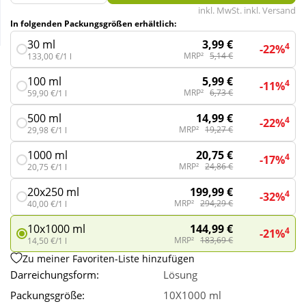
inkl. MwSt. inkl. Versand
In folgenden Packungsgrößen erhältlich:
Wellness
3,99 €
30 ml
4
-22%
MRP²
5,14 €
133,00 €/1 l
5,99 €
100 ml
4
-11%
MRP²
6,73 €
59,90 €/1 l
14,99 €
500 ml
4
-22%
MRP²
19,27 €
29,98 €/1 l
20,75 €
1000 ml
4
-17%
MRP²
24,86 €
20,75 €/1 l
199,99 €
20x250 ml
4
-32%
MRP²
294,29 €
40,00 €/1 l
144,99 €
10x1000 ml
4
-21%
MRP²
183,69 €
14,50 €/1 l
Zu meiner Favoriten-Liste hinzufügen
Darreichungsform:
Lösung
Packungsgröße:
10X1000 ml