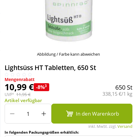
Sale
Körperpflege & Kosmetik
Schnäppchen
Liebe & Erotik
Sparsets
Mutter & Kind
Abbildung / Farbe kann abweichen
Täglich gut versorgt
Nahrungsergänzung
Lightsüss HT Tabletten, 650 St
Natur & Homöopathie
Mengenrabatt
10,99 €
3
650 St
-8%
Grundpreis:
338,15 €/1 kg
UVP¹
11,95 €
Sanitätshaus
Artikel verfügbar
In den Warenkorb
Sport & Fitness
inkl. MwSt. zzgl.
Versand
In folgenden Packungsgrößen erhältlich:
Tierbedarf