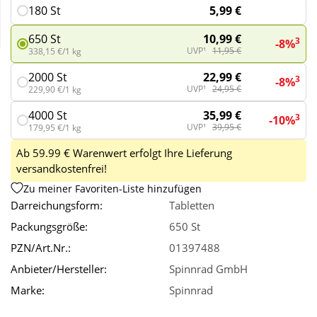
5,99 €
180 St
Wellness
10,99 €
650 St
3
-8%
UVP¹
11,95 €
338,15 €/1 kg
22,99 €
2000 St
3
-8%
UVP¹
24,95 €
229,90 €/1 kg
35,99 €
4000 St
3
-10%
UVP¹
39,95 €
179,95 €/1 kg
Ab 59.99 € Warenwert erfolgt Ihre Lieferung
versandkostenfrei!
Zu meiner Favoriten-Liste hinzufügen
Darreichungsform:
Tabletten
Packungsgröße:
650 St
PZN/Art.Nr.:
01397488
Anbieter/Hersteller:
Spinnrad GmbH
Marke:
Spinnrad