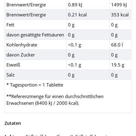
Brennwert/Energie
0.89 kJ
1499 kJ
Brennwert/Energie
0.21 kcal
353 kcal
Fett
0 g
0 g
davon gesättigte Fettsäuren
0 g
0 g
Kohlenhydrate
<0.1 g
68.0 l
davon Zucker
0 g
0 g
Eiweiß
<0.1 g
19.5 g
Salz
0 g
0 g
* Tagesportion = 1 Tablette
**Referenzmenge für einen durchschnittlichen
Erwachsenen (8400 kJ / 2000 kcal).
Zutaten