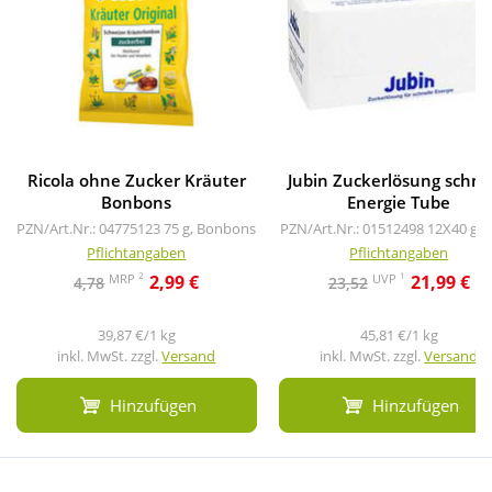
Ricola ohne Zucker Kräuter
Jubin Zuckerlösung schne
Bonbons
Energie Tube
PZN/Art.Nr.: 04775123
75 g, Bonbons
PZN/Art.Nr.: 01512498
12X40 g, 
Pflichtangaben
Pflichtangaben
2
1
MRP
UVP
2,99 €
21,99 €
4,78
23,52
39,87 €/1 kg
45,81 €/1 kg
inkl. MwSt. zzgl.
Versand
inkl. MwSt. zzgl.
Versand
Hinzufügen
Hinzufügen