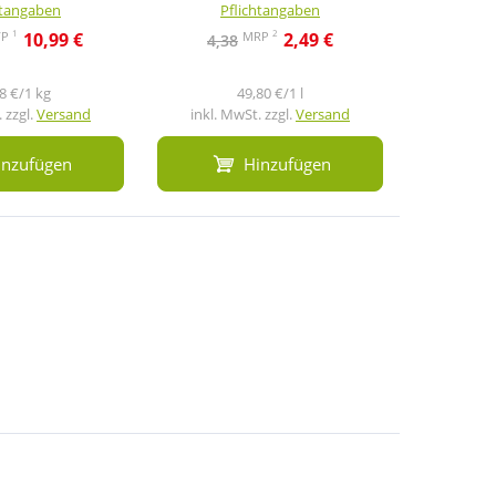
htangaben
Pflichtangaben
Pf
1
2
VP
MRP
10,99 €
2,49 €
4,38
33,9
8 €/1 kg
49,80 €/1 l
6
 zzgl.
Versand
inkl. MwSt. zzgl.
Versand
inkl. M
inzufügen
Hinzufügen