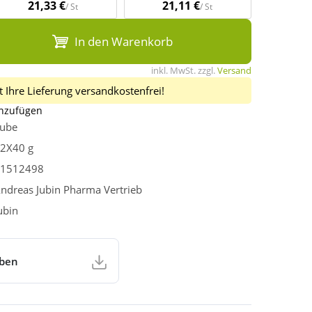
21,33 €
21,11 €
/ St
/ St
In den Warenkorb
inkl. MwSt. zzgl.
Versand
 Ihre Lieferung versandkostenfrei!
inzufügen
ube
2X40 g
1512498
ndreas Jubin Pharma Vertrieb
ubin
aben