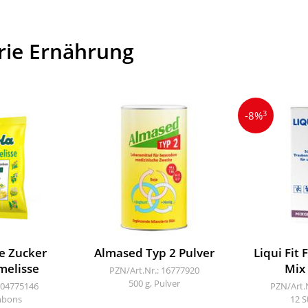
rie Ernährung
3
-8%
e Zucker
Almased Typ 2 Pulver
Liqui Fit 
melisse
Mix
PZN/Art.Nr.: 16777920
500 g, Pulver
 04775146
PZN/Art.
nbons
12 S