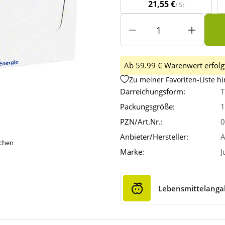
21,55 €
/ St
Ab 59.99 € Warenwert erfolgt
Zu meiner Favoriten-Liste h
Darreichungsform:
T
Packungsgröße:
1
PZN/Art.Nr.:
0
Anbieter/Hersteller:
A
ichen
Marke:
J
Lebensmittelang