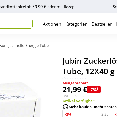
sandkostenfrei ab 59.99 € oder mit Rezept
Sc
Aktionen
Kategorien
Bestseller
ösung schnelle Energie Tube
Jubin Zuckerlö
Tube, 12X40 g
Mengenrabatt
21,99 €
3
-7%
UVP¹
23,52 €
Artikel verfügbar
Mehr kaufen, mehr sparen
-2%
2 St