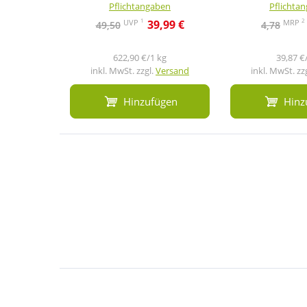
Pflichtangaben
Pflichta
1
2
UVP
MRP
39,99 €
49,50
4,78
622,90 €/1 kg
39,87 €
inkl. MwSt. zzgl.
Versand
inkl. MwSt. zz
Hinzufügen
Hinz