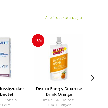
Alle Produkte anzeigen
4
3
-43%
-12%
Flüssigzucker
Dextro Energy Dextrose
Ortho
 Beutel
Drink Orange
T
Nr.: 10627154
PZN/Art.Nr.: 16910052
PZN/A
t, Beutel
50 ml, Flüssigkeit
60