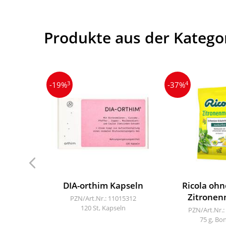
Produkte aus der Katego
3
4
-19%
-37%
DIA-orthim Kapseln
Ricola ohn
Zitronen
PZN/Art.Nr.: 11015312
120 St, Kapseln
PZN/Art.Nr.:
75 g, Bo