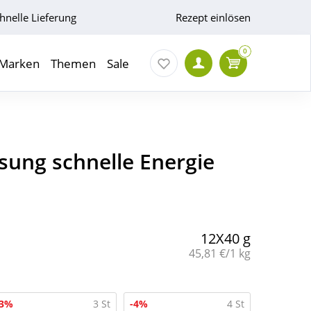
hnelle Lieferung
Rezept einlösen
0
Marken
Themen
Sale
sung schnelle Energie
12X40 g
Grundpreis:
45,81 €/1 kg
-3%
3 St
-4%
4 St