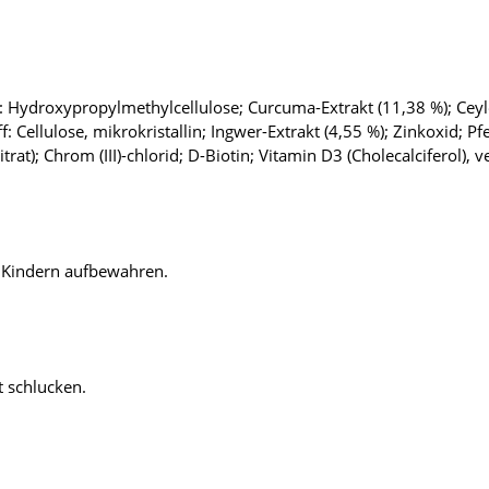
: Hydroxypropylmethylcellulose; Curcuma-Extrakt (11,38 %); Ceyl
ff: Cellulose, mikrokristallin; Ingwer-Extrakt (4,55 %); Zinkoxid; Pf
t); Chrom (III)-chlorid; D-Biotin; Vitamin D3 (Cholecalciferol), 
n Kindern aufbewahren.
t schlucken.