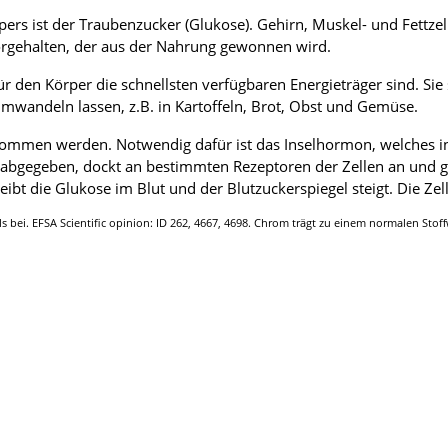
rpers ist der Traubenzucker (Glukose). Gehirn, Muskel- und Fettz
vorgehalten, der aus der Nahrung gewonnen wird.
r den Körper die schnellsten verfügbaren Energieträger sind. Si
 umwandeln lassen, z.B. in Kartoffeln, Brot, Obst und Gemüse.
ommen werden. Notwendig dafür ist das Inselhormon, welches in
 abgegeben, dockt an bestimmten Rezeptoren der Zellen an und gi
ibt die Glukose im Blut und der Blutzuckerspiegel steigt. Die Zel
 bei. EFSA Scientific opinion: ID 262, 4667, 4698. Chrom trägt zu einem normalen Stoff