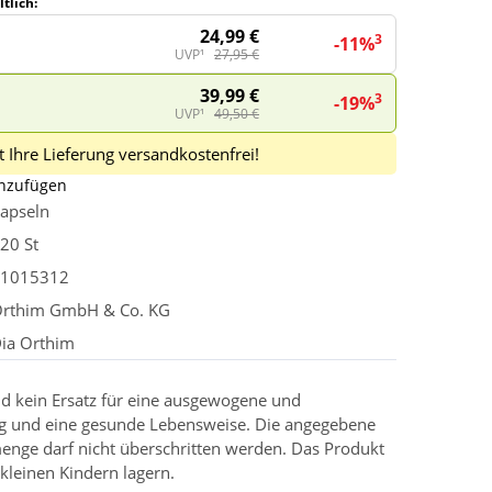
tlich:
24,99 €
3
-11%
UVP¹
27,95 €
39,99 €
3
-19%
UVP¹
49,50 €
 Ihre Lieferung versandkostenfrei!
inzufügen
apseln
20 St
1015312
rthim GmbH & Co. KG
ia Orthim
d kein Ersatz für eine ausgewogene und
g und eine gesunde Lebensweise. Die angegebene
enge darf nicht überschritten werden. Das Produkt
kleinen Kindern lagern.