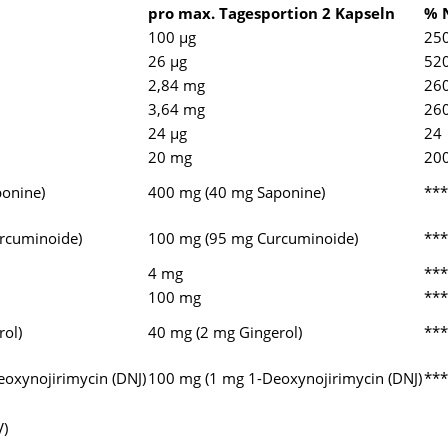
pro max. Tagesportion 2 Kapseln
% 
100 µg
25
26 µg
52
2,84 mg
26
3,64 mg
26
24 µg
24
20 mg
20
onine)
400 mg (40 mg Saponine)
***
rcuminoide)
100 mg (95 mg Curcuminoide)
***
4 mg
***
100 mg
***
ol)
40 mg (2 mg Gingerol)
***
oxynojirimycin (DNJ)
100 mg (1 mg 1-Deoxynojirimycin (DNJ)
***
V)