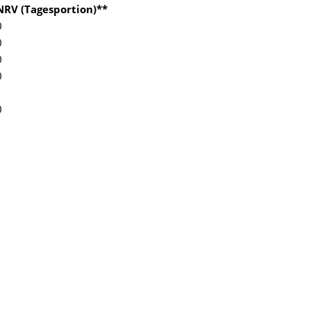
NRV (Tagesportion)**
0
0
0
0
0