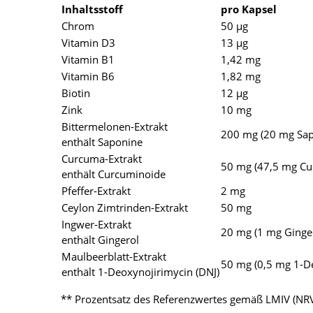
Inhaltsstoff
pro Kapsel
Chrom
50 µg
Vitamin D3
13 µg
Vitamin B1
1,42 mg
Vitamin B6
1,82 mg
Biotin
12 µg
Zink
10 mg
Bittermelonen-Extrakt
200 mg (20 mg Sap
enthält Saponine
Curcuma-Extrakt
50 mg (47,5 mg Cu
enthält Curcuminoide
Pfeffer-Extrakt
2 mg
Ceylon Zimtrinden-Extrakt
50 mg
Ingwer-Extrakt
20 mg (1 mg Ginger
enthält Gingerol
Maulbeerblatt-Extrakt
50 mg (0,5 mg 1-De
enthält 1-Deoxynojirimycin (DNJ)
** Prozentsatz des Referenzwertes gemäß LMIV (NR