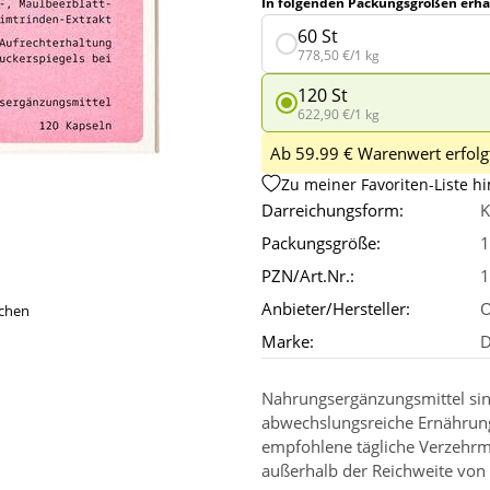
In folgenden Packungsgrößen erhäl
60 St
778,50 €/1 kg
120 St
622,90 €/1 kg
Ab 59.99 € Warenwert erfolgt
Zu meiner Favoriten-Liste h
Darreichungsform:
K
Packungsgröße:
1
PZN/Art.Nr.:
1
Anbieter/Hersteller:
O
ichen
Marke:
D
Nahrungsergänzungsmittel sin
abwechslungsreiche Ernährun
empfohlene tägliche Verzehrm
außerhalb der Reichweite von 