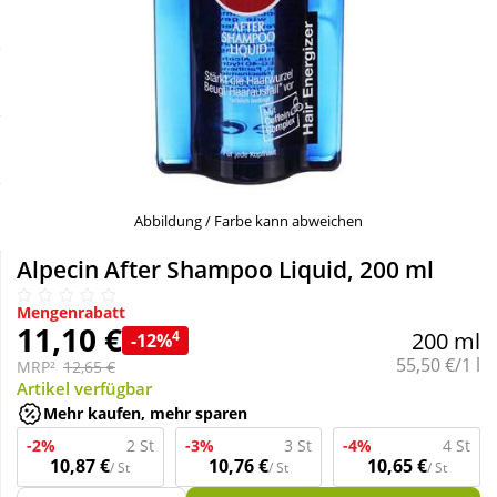
Sale
Körperpflege & Kosmetik
Schnäppchen
Liebe & Erotik
Sparsets
Mutter & Kind
Täglich gut versorgt
Nahrungsergänzung
Abbildung / Farbe kann abweichen
Alpecin After Shampoo Liquid, 200 ml
Natur & Homöopathie
Mengenrabatt
11,10 €
4
200 ml
-12%
Sanitätshaus
Grundpreis:
55,50 €/1 l
MRP²
12,65 €
Artikel verfügbar
Mehr kaufen, mehr sparen
Sport & Fitness
-2%
2 St
-3%
3 St
-4%
4 St
10,87 €
10,76 €
10,65 €
/ St
/ St
/ St
Tierbedarf