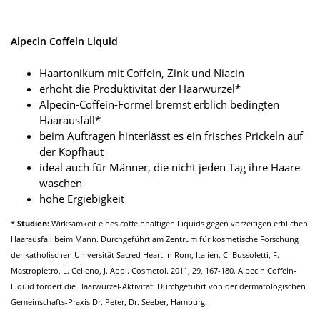
Alpecin Coffein Liquid
Haartonikum mit Coffein, Zink und Niacin
erhöht die Produktivität der Haarwurzel*
Alpecin-Coffein-Formel bremst erblich bedingten
Haarausfall*
beim Auftragen hinterlässt es ein frisches Prickeln auf
der Kopfhaut
ideal auch für Männer, die nicht jeden Tag ihre Haare
waschen
hohe Ergiebigkeit
*
Studien:
Wirksamkeit eines coffeinhaltigen Liquids gegen vorzeitigen erblichen
Haarausfall beim Mann. Durchgeführt am Zentrum für kosmetische Forschung
der katholischen Universität Sacred Heart in Rom, Italien. C. Bussoletti, F.
Mastropietro, L. Celleno, J. Appl. Cosmetol. 2011, 29, 167-180. Alpecin Coffein-
Liquid fördert die Haarwurzel-Aktivität: Durchgeführt von der dermatologischen
Gemeinschafts-Praxis Dr. Peter, Dr. Seeber, Hamburg.