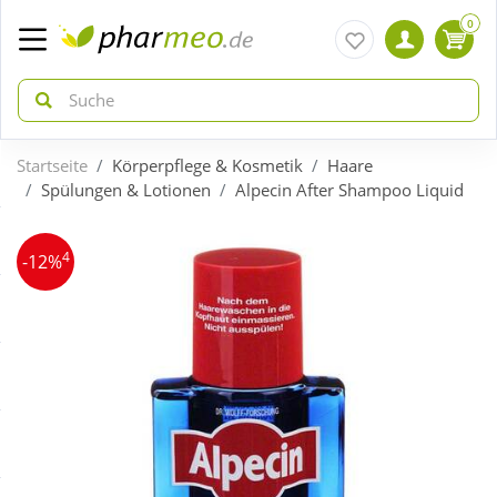
0
Startseite
Körperpflege & Kosmetik
Haare
zurück
zurück
Spülungen & Lotionen
Alpecin After Shampoo Liquid
ÜBERSICHT AKTIONEN
ÜBERSICHT KATEGORIEN
4
-12%
Aktuelle Coupons
Arzneimittel
Gratis dazu
Bio & Genuss
Neuheiten
Diabetes