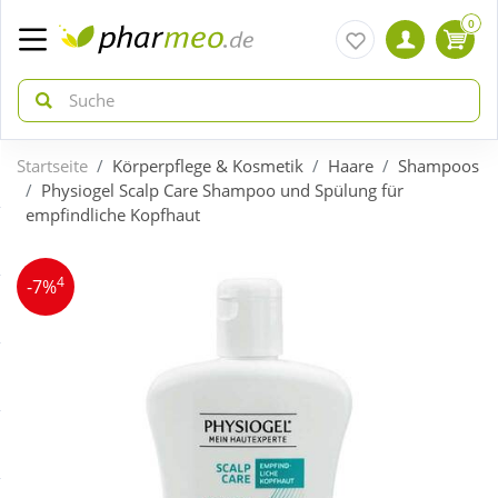
0
Startseite
Körperpflege & Kosmetik
Haare
Shampoos
zurück
zurück
Physiogel Scalp Care Shampoo und Spülung für
empfindliche Kopfhaut
ÜBERSICHT AKTIONEN
ÜBERSICHT KATEGORIEN
4
-7%
Aktuelle Coupons
Arzneimittel
Gratis dazu
Bio & Genuss
Neuheiten
Diabetes