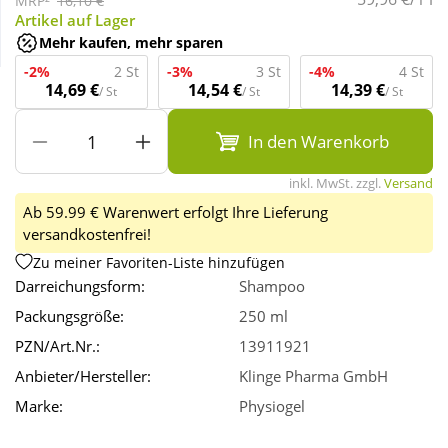
MRP²
16,10 €
Artikel auf Lager
Mehr kaufen, mehr sparen
Wellness
-2%
2 St
-3%
3 St
-4%
4 St
14,69 €
14,54 €
14,39 €
/ St
/ St
/ St
In den Warenkorb
inkl. MwSt. zzgl.
Versand
Ab 59.99 € Warenwert erfolgt Ihre Lieferung
versandkostenfrei!
Zu meiner Favoriten-Liste hinzufügen
Darreichungsform:
Shampoo
Packungsgröße:
250 ml
PZN/Art.Nr.:
13911921
Anbieter/Hersteller:
Klinge Pharma GmbH
Marke:
Physiogel