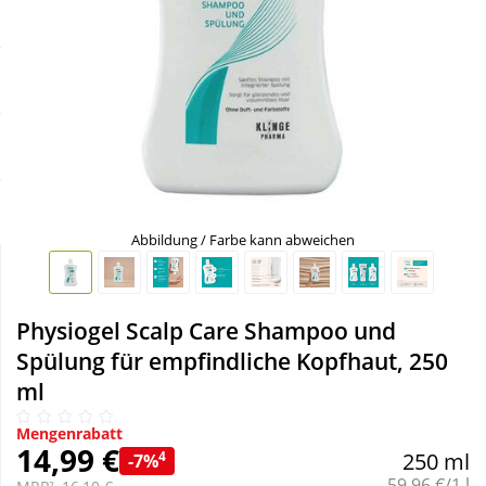
Sale
Körperpflege & Kosmetik
Schnäppchen
Liebe & Erotik
Sparsets
Mutter & Kind
Täglich gut versorgt
Nahrungsergänzung
Abbildung / Farbe kann abweichen
Natur & Homöopathie
Physiogel Scalp Care Shampoo und
Sanitätshaus
Spülung für empfindliche Kopfhaut, 250
ml
Sport & Fitness
Mengenrabatt
14,99 €
4
250 ml
-7%
Tierbedarf
Grundpreis:
59,96 €/1 l