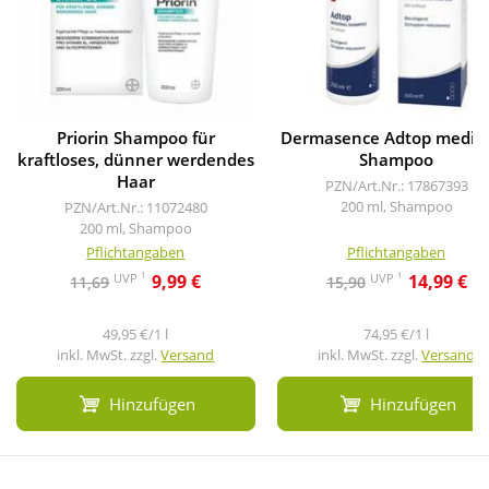
Priorin Shampoo für
Dermasence Adtop medizi
kraftloses, dünner werdendes
Shampoo
Haar
PZN/Art.Nr.: 17867393
200 ml, Shampoo
PZN/Art.Nr.: 11072480
200 ml, Shampoo
Pflichtangaben
Pflichtangaben
1
1
UVP
UVP
9,99 €
14,99 €
11,69
15,90
49,95 €/1 l
74,95 €/1 l
inkl. MwSt. zzgl.
Versand
inkl. MwSt. zzgl.
Versand
Hinzufügen
Hinzufügen