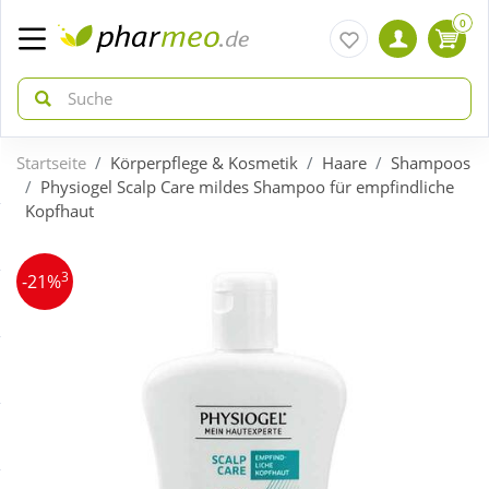
0
Startseite
Körperpflege & Kosmetik
Haare
Shampoos
zurück
zurück
Physiogel Scalp Care mildes Shampoo für empfindliche
Kopfhaut
ÜBERSICHT AKTIONEN
ÜBERSICHT KATEGORIEN
3
-21%
Aktuelle Coupons
Arzneimittel
Gratis dazu
Bio & Genuss
Neuheiten
Diabetes