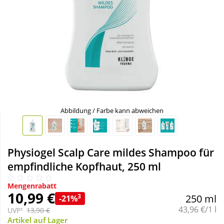
Sale
Körperpflege & Kosmetik
Schnäppchen
Liebe & Erotik
Sparsets
Mutter & Kind
Täglich gut versorgt
Nahrungsergänzung
Abbildung / Farbe kann abweichen
Natur & Homöopathie
Physiogel Scalp Care mildes Shampoo für
Sanitätshaus
empfindliche Kopfhaut, 250 ml
Mengenrabatt
Sport & Fitness
10,99 €
3
250 ml
-21%
Grundpreis:
43,96 €/1 l
UVP¹
13,90 €
Tierbedarf
Artikel auf Lager