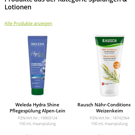
Lotionen
Alle Produkte anzeigen
Weleda Hydra Shine
Rausch Nähr-Conditioner 
Pflegespülung Alpen-Lein
Weizenkeim
PZN/Art.Nr.: 19903124
PZN/Art.Nr.: 18742564
150 ml, Haarspülung
150 ml, Haarspülung