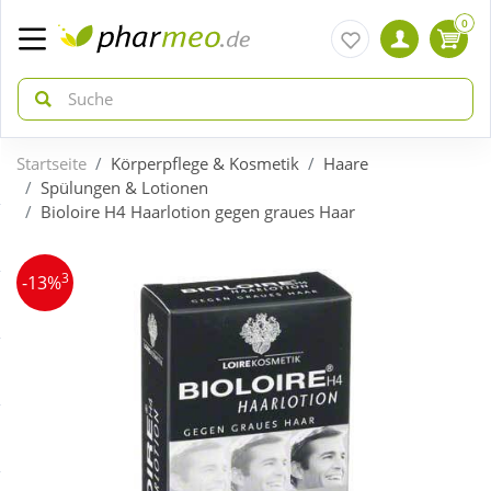
0
Startseite
Körperpflege & Kosmetik
Haare
zurück
zurück
Spülungen & Lotionen
Bioloire H4 Haarlotion gegen graues Haar
ÜBERSICHT AKTIONEN
ÜBERSICHT KATEGORIEN
3
-13%
Aktuelle Coupons
Arzneimittel
Gratis dazu
Bio & Genuss
Neuheiten
Diabetes