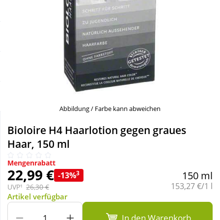
Sale
Körperpflege & Kosmetik
Schnäppchen
Liebe & Erotik
Sparsets
Mutter & Kind
Täglich gut versorgt
Nahrungsergänzung
Abbildung / Farbe kann abweichen
Natur & Homöopathie
Bioloire H4 Haarlotion gegen graues
Haar, 150 ml
Sanitätshaus
Mengenrabatt
22,99 €
3
150 ml
-13%
Grundpreis:
153,27 €/1 l
Sport & Fitness
UVP¹
26,30 €
Artikel verfügbar
Tierbedarf
In den Warenkorb