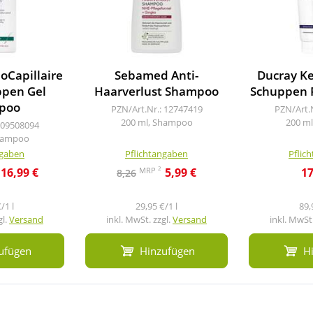
oCapillaire
Sebamed Anti-
Ducray Ke
ppen Gel
Haarverlust Shampoo
Schuppen 
poo
PZN/Art.Nr.: 12747419
PZN/Art.
200 ml, Shampoo
200 ml
 09508094
Shampoo
ngaben
Pflichtangaben
Pflic
2
MRP
16,99 €
5,99 €
17
8,26
/1 l
29,95 €/1 l
89,
gl.
Versand
inkl. MwSt. zzgl.
Versand
inkl. MwSt.
ufügen
Hinzufügen
H