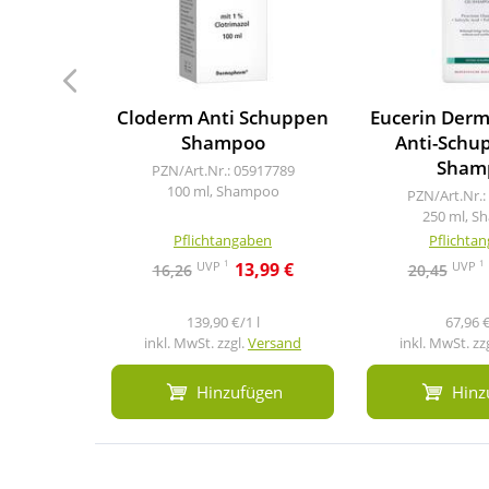
Cloderm Anti Schuppen
Eucerin Derm
Shampoo
Anti-Schu
Sham
PZN/Art.Nr.: 05917789
100 ml, Shampoo
PZN/Art.Nr.:
250 ml, 
Pflichtangaben
Pflichta
1
1
UVP
UVP
13,99 €
16,26
20,45
139,90 €/1 l
67,96 €
inkl. MwSt. zzgl.
Versand
inkl. MwSt. zz
Hinzufügen
Hinz