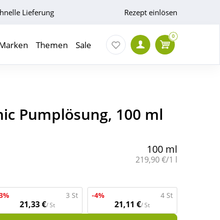
hnelle Lieferung
Rezept einlösen
0
Marken
Themen
Sale
nic Pumplösung, 100 ml
100 ml
Grundpreis:
219,90 €/1 l
-3%
3 St
-4%
4 St
21,33 €
21,11 €
/ St
/ St