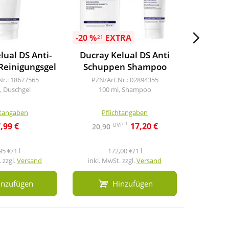
-20 %
EXTRA
21
lual DS Anti-
Ducray Kelual DS Anti
Ducray 
Reinigungsgel
Schuppen Shampoo
Shamp
Nr.: 18677565
PZN/Art.Nr.: 02894355
PZN/A
, Duschgel
100 ml, Shampoo
200
htangaben
Pflichtangaben
Pf
1
UVP
,99 €
17,20 €
20,90
23,5
95 €/1 l
172,00 €/1 l
 zzgl.
Versand
inkl. MwSt. zzgl.
Versand
inkl. M
inzufügen
Hinzufügen