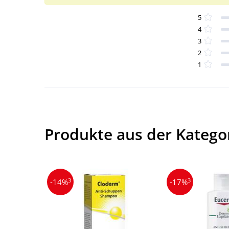
5
4
3
2
1
Produkte aus der Katego
3
3
-14%
-17%