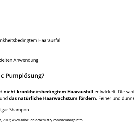
rankheitsbedingtem Haarausfall
ezielten Anwendung
nic Pumplösung?
it nicht krankheitsbedingtem Haarausfall
entwickelt. Die san
und
das natürliche Haarwachstum fördern
. Feiner und dünne
vigar Shampoo.
nen, 2013; www.mibellebiochemistry.com/de/anagaintm