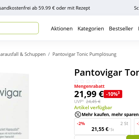
sandkostenfrei ab 59.99 € oder mit Rezept
Sc
Aktionen
Kategorien
Bestseller
arausfall & Schuppen
Pantovigar Tonic Pumplösung
Pantovigar To
Mengenrabatt
21,99 €
3
-10%
UVP¹
24,45 €
Artikel verfügbar
Mehr kaufen, mehr sparen
-2%
2 St
21,55 €
/ St