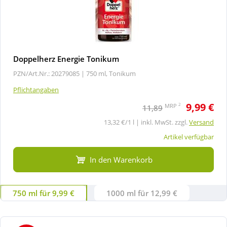
Doppelherz Energie Tonikum
PZN/Art.Nr.: 20279085 |
750 ml, Tonikum
Pflichtangaben
9,99 €
2
MRP
11,89
13,32 €/1 l | inkl. MwSt. zzgl.
Versand
Artikel verfügbar
In den Warenkorb
750 ml für 9,99 €
1000 ml für 12,99 €