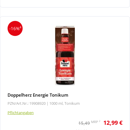
Wellness
4
-16%
Doppelherz Energie Tonikum
PZN/Art.Nr.: 19908920 |
1000 ml, Tonikum
Pflichtangaben
12,99 €
2
MRP
15,49