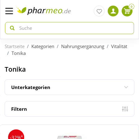
0
Startseite
Kategorien
Nahrungsergänzung
Vitalität
zurück
zurück
Tonika
ÜBERSICHT AKTIONEN
ÜBERSICHT KATEGORIEN
Tonika
Aktuelle Coupons
Arzneimittel
Unterkategorien
Gratis dazu
Bio & Genuss
Filtern
Neuheiten
Diabetes
4
-32%