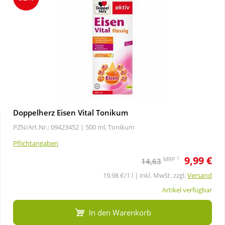
Sale
Körperpflege & Kosmetik
Schnäppchen
Liebe & Erotik
Sparsets
Mutter & Kind
Täglich gut versorgt
Nahrungsergänzung
Doppelherz Eisen Vital Tonikum
PZN/Art.Nr.: 09423452 |
500 ml, Tonikum
Natur & Homöopathie
Pflichtangaben
9,99 €
Sanitätshaus
2
MRP
14,63
19,98 €/1 l | inkl. MwSt. zzgl.
Versand
Sport & Fitness
Artikel verfügbar
In den Warenkorb
Tierbedarf