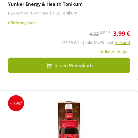
Yunker Energy & Health Tonikum
PZN/Art.Nr.: 07411344 |
1 St, Tonikum
Pflichtangaben
3,99 €
2
MRP
4,32
133,00 €/1 l | inkl. MwSt. zzgl.
Versand
Artikel verfügbar
In den Warenkorb
4
-16%