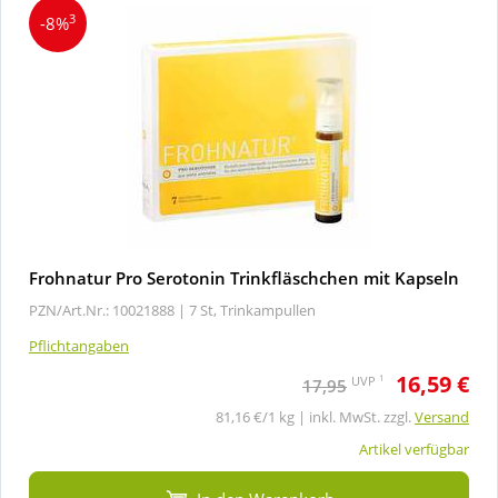
3
-8%
Frohnatur Pro Serotonin Trinkfläschchen mit Kapseln
PZN/Art.Nr.: 10021888 |
7 St, Trinkampullen
Pflichtangaben
16,59 €
1
UVP
17,95
81,16 €/1 kg | inkl. MwSt. zzgl.
Versand
Artikel verfügbar