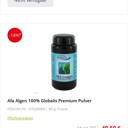
4
-18%
Afa Algen 100% Globalis Premium Pulver
PZN/Art.Nr.: 07028088 |
80 g, Pulver
Pflichtangaben
49,50 €
2
MRP