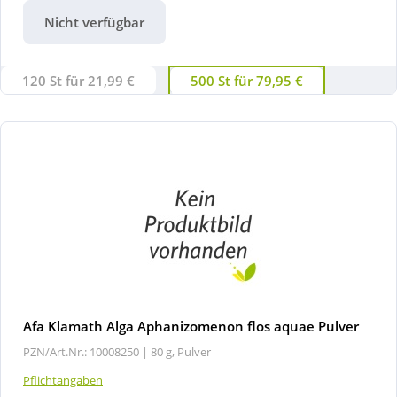
Nicht verfügbar
120 St für 21,99 €
500 St für 79,95 €
Afa Klamath Alga Aphanizomenon flos aquae Pulver
PZN/Art.Nr.: 10008250 |
80 g, Pulver
Pflichtangaben