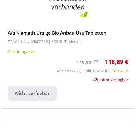
Afa Klamath Uralge Bio Anbau Usa Tabletten
PZN/Art.Nr.: 03082010 |
500 St, Tabletten
Pflichtangaben
118,89 €
1
UVP
149,90
475,56 €/1 kg | inkl. MwSt. inkl.
Versand
z.Zt. nicht verfügbar
Nicht verfügbar