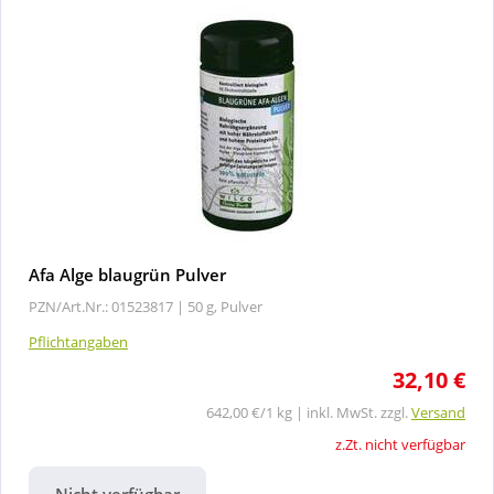
Afa Alge blaugrün Pulver
PZN/Art.Nr.: 01523817 |
50 g, Pulver
Pflichtangaben
32,10 €
642,00 €/1 kg | inkl. MwSt. zzgl.
Versand
z.Zt. nicht verfügbar
Nicht verfügbar