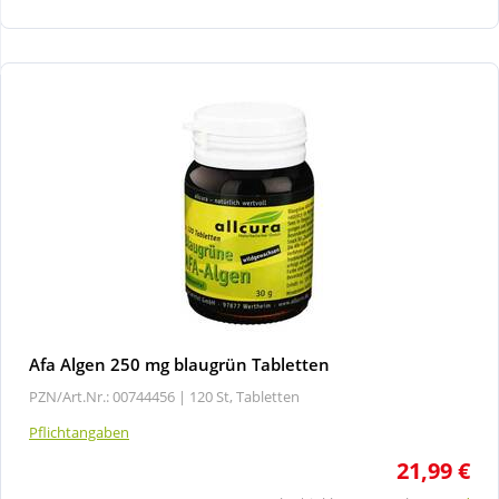
Wellness
Afa Algen 250 mg blaugrün Tabletten
PZN/Art.Nr.: 00744456 |
120 St, Tabletten
Pflichtangaben
21,99 €