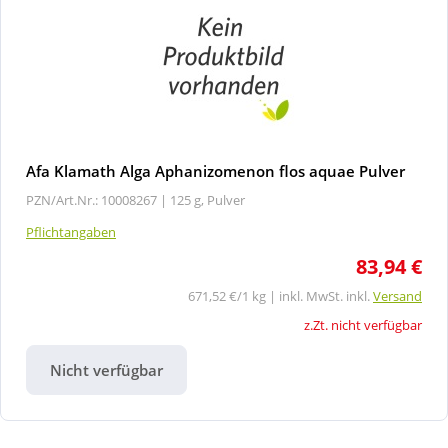
Afa Klamath Alga Aphanizomenon flos aquae Pulver
PZN/Art.Nr.: 10008267 |
125 g, Pulver
Pflichtangaben
83,94 €
671,52 €/1 kg | inkl. MwSt. inkl.
Versand
z.Zt. nicht verfügbar
Nicht verfügbar