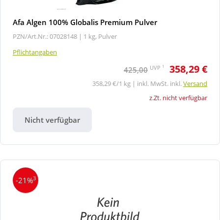
Afa Algen 100% Globalis Premium Pulver
PZN/Art.Nr.: 07028148 |
1 kg, Pulver
Pflichtangaben
358,29 €
1
UVP
425,00
358,29 €/1 kg | inkl. MwSt. inkl.
Versand
z.Zt. nicht verfügbar
Nicht verfügbar
3
-21%