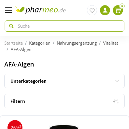
0
Startseite
Kategorien
Nahrungsergänzung
Vitalität
zurück
zurück
AFA-Algen
ÜBERSICHT AKTIONEN
ÜBERSICHT KATEGORIEN
AFA-Algen
Aktuelle Coupons
Arzneimittel
Unterkategorien
Gratis dazu
Bio & Genuss
Filtern
Neuheiten
Diabetes
3
-26%