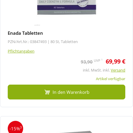
Enada Tabletten
PZN/Art.Nr.: 03847493 |
80 St, Tabletten
Pflichtangaben
69,99 €
1
UVP
93,90
inkl. MwSt. inkl.
Versand
Artikel verfügbar
In den Warenkorb
3
-15%