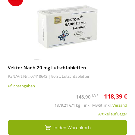
Sale
Körperpflege & Kosmetik
Schnäppchen
Liebe & Erotik
Sparsets
Mutter & Kind
Täglich gut versorgt
Nahrungsergänzung
Vektor Nadh 20 mg Lutschtabletten
PZN/Art.Nr.: 07418642 |
90 St, Lutschtabletten
Natur & Homöopathie
Pflichtangaben
118,39 €
Sanitätshaus
1
UVP
148,90
1879,21 €/1 kg | inkl. MwSt. inkl.
Versand
Sport & Fitness
Artikel auf Lager
In den Warenkorb
Tierbedarf