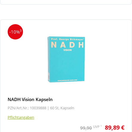
3
-10%
NADH Vision Kapseln
PZN/Art.Nr.: 10039888 |
60 St, Kapseln
Pflichtangaben
89,89 €
1
UVP
99,90