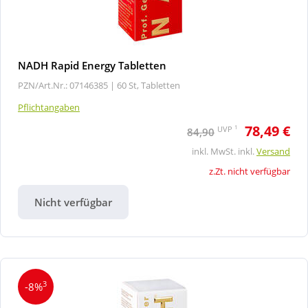
NADH Rapid Energy Tabletten
PZN/Art.Nr.: 07146385 |
60 St, Tabletten
Pflichtangaben
78,49 €
1
UVP
84,90
inkl. MwSt. inkl.
Versand
z.Zt. nicht verfügbar
Nicht verfügbar
3
-8%