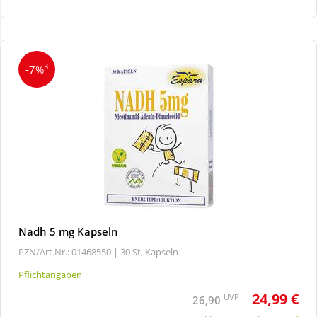
Wellness
3
-7%
Nadh 5 mg Kapseln
PZN/Art.Nr.: 01468550 |
30 St, Kapseln
Pflichtangaben
24,99 €
1
UVP
26,90