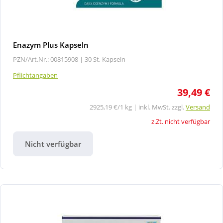
Enazym Plus Kapseln
PZN/Art.Nr.: 00815908 |
30 St, Kapseln
Pflichtangaben
39,49 €
2925,19 €/1 kg | inkl. MwSt. zzgl.
Versand
z.Zt. nicht verfügbar
Nicht verfügbar