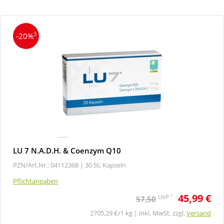
3
-20%
LU 7 N.A.D.H. & Coenzym Q10
PZN/Art.Nr.: 04112368 |
30 St, Kapseln
Pflichtangaben
45,99 €
1
UVP
57,50
2705,29 €/1 kg | inkl. MwSt. zzgl.
Versand