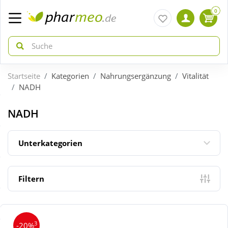
0
Startseite
Kategorien
Nahrungsergänzung
Vitalität
zurück
zurück
NADH
ÜBERSICHT AKTIONEN
ÜBERSICHT KATEGORIEN
NADH
Aktuelle Coupons
Arzneimittel
Unterkategorien
Gratis dazu
Bio & Genuss
Filtern
Neuheiten
Diabetes
3
-20%