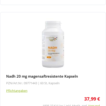
Nadh 20 mg magensaftresistente Kapseln
PZN/Art.Nr.: 09771443 |
60 St, Kapseln
Pflichtangaben
37,99 €
1835,27 €/1 kg | inkl. MwSt. zzgl.
Versand