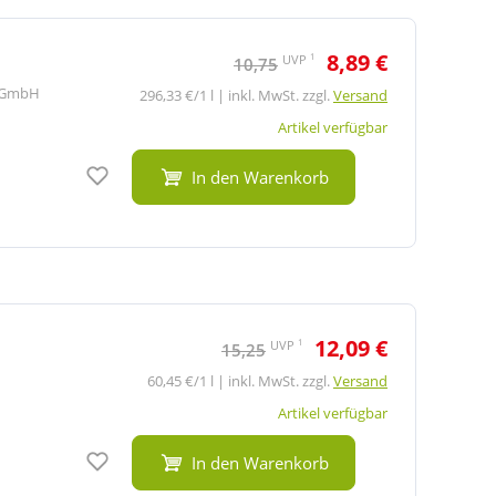
8,89 €
1
UVP
10,75
 GmbH
296,33 €/1 l | inkl. MwSt. zzgl.
Versand
Artikel verfügbar
Auf den Merkzettel
In den Warenkorb
12,09 €
1
UVP
15,25
60,45 €/1 l | inkl. MwSt. zzgl.
Versand
Artikel verfügbar
Auf den Merkzettel
In den Warenkorb