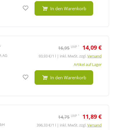
Auf den Merkzettel
In den Warenkorb
r
14,09 €
1
UVP
16,95
A AG
93,93 €/1 l | inkl. MwSt. zzgl.
Versand
Artikel auf Lager
Auf den Merkzettel
In den Warenkorb
11,89 €
1
UVP
14,75
mbH
396,33 €/1 l | inkl. MwSt. zzgl.
Versand