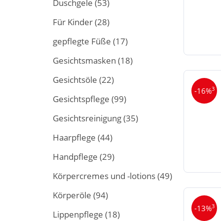
Duschgele
(53)
Für Kinder
(28)
gepflegte Füße
(17)
Gesichtsmasken
(18)
Gesichtsöle
(22)
3
-16%
Gesichtspflege
(99)
Gesichtsreinigung
(35)
Haarpflege
(44)
Handpflege
(29)
Körpercremes und -lotions
(49)
Körperöle
(94)
3
-13%
Lippenpflege
(18)