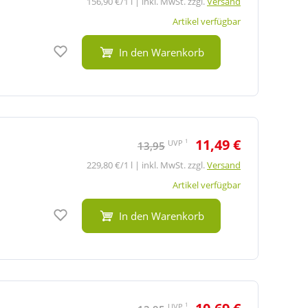
156,90 €/1 l | inkl. MwSt. zzgl.
Versand
Artikel verfügbar
Auf den Merkzettel
In den Warenkorb
11,49 €
1
UVP
13,95
229,80 €/1 l | inkl. MwSt. zzgl.
Versand
Artikel verfügbar
Auf den Merkzettel
In den Warenkorb
1
UVP