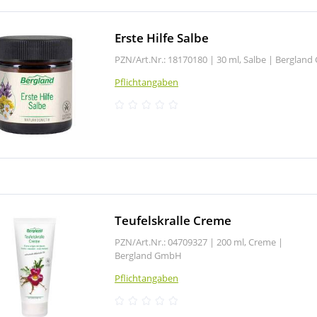
Erste Hilfe Salbe
PZN/Art.Nr.: 18170180 |
30 ml, Salbe
|
Bergland
Pflichtangaben
Teufelskralle Creme
PZN/Art.Nr.: 04709327 |
200 ml, Creme
|
Bergland GmbH
Pflichtangaben