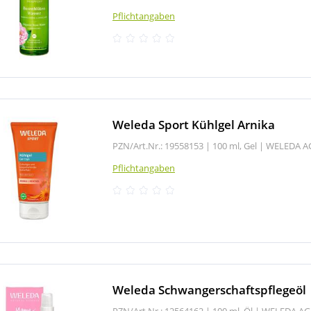
Pflichtangaben
Weleda Sport Kühlgel Arnika
PZN/Art.Nr.: 19558153 |
100 ml, Gel
|
WELEDA A
Pflichtangaben
Weleda Schwangerschaftspflegeöl
PZN/Art.Nr.: 12564162 |
100 ml, Öl
|
WELEDA AG