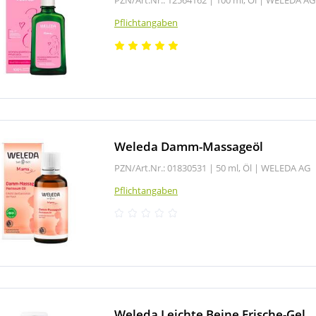
Pflichtangaben
Weleda Damm-Massageöl
PZN/Art.Nr.: 01830531 |
50 ml, Öl
|
WELEDA AG
Pflichtangaben
Weleda Leichte Beine Frische-Gel