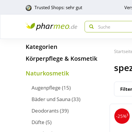
Trusted Shops: sehr gut
Ver
Kategorien
Startseit
Körperpflege & Kosmetik
spe
Naturkosmetik
Augenpflege
(15)
Filte
Bäder und Sauna
(33)
Deodorants
(39)
3
-25%
Düfte
(5)