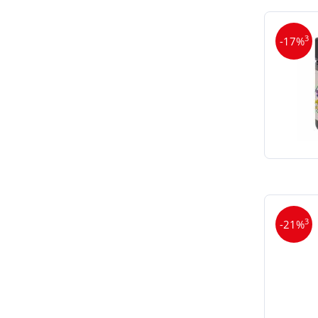
3
-17%
3
-21%