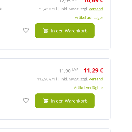
10,69 €
12,95
G
53,45 €/1 l | inkl. MwSt. zzgl.
Versand
Artikel auf Lager
Auf den Merkzettel
In den Warenkorb
11,29 €
1
UVP
11,90
112,90 €/1 l | inkl. MwSt. zzgl.
Versand
Artikel verfügbar
Auf den Merkzettel
In den Warenkorb