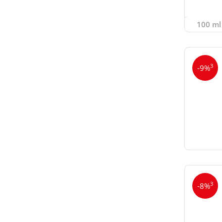
100 ml 
3
-9%
3
-8%