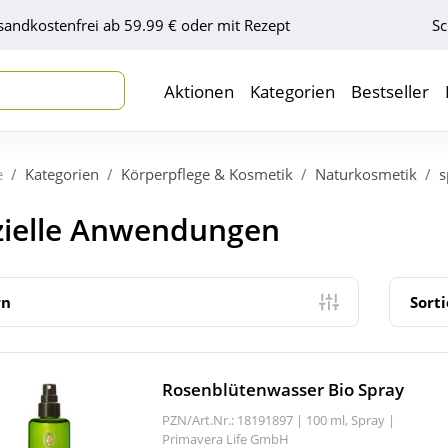
sandkostenfrei ab 59.99 € oder mit Rezept
Sc
Aktionen
Kategorien
Bestseller
e
Kategorien
Körperpflege & Kosmetik
Naturkosmetik
s
zielle Anwendungen
rn
Sort
Rosenblütenwasser Bio Spray
PZN/Art.Nr.: 18191897 |
100 ml, Spray
|
Primavera Life GmbH