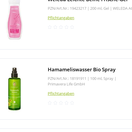
PZN/Art.Nr.: 19423217 |
200 ml, Gel
|
WELEDA A
Pflichtangaben
Hamameliswasser Bio Spray
PZN/Art.Nr.: 18191911 |
100 ml, Spray
|
Primavera Life GmbH
Pflichtangaben