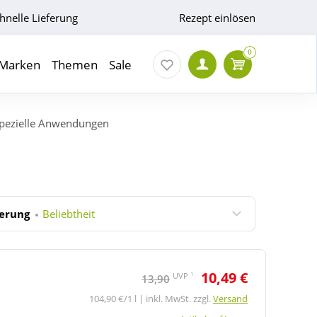
hnelle Lieferung
Rezept einlösen
0
Marken
Themen
Sale
pezielle Anwendungen
ierung
Beliebtheit
10,49 €
1
UVP
13,90
104,90 €/1 l | inkl. MwSt. zzgl.
Versand