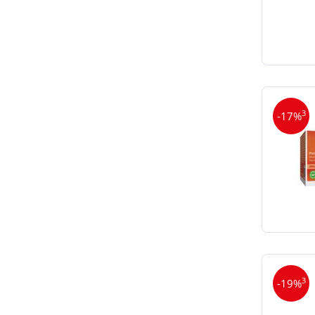
3
-17%
3
-19%