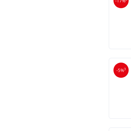
-17%
3
-5%