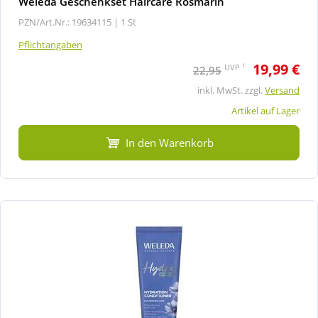
Weleda Geschenkset Haircare Rosmarin
PZN/Art.Nr.: 19634115 |
1 St
Pflichtangaben
19,99 €
1
UVP
22,95
inkl. MwSt. zzgl.
Versand
Artikel auf Lager
In den Warenkorb