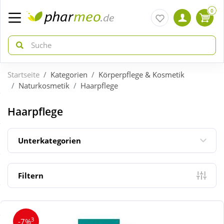
0
Startseite
Kategorien
Körperpflege & Kosmetik
zurück
zurück
Naturkosmetik
Haarpflege
ÜBERSICHT AKTIONEN
ÜBERSICHT KATEGORIEN
Haarpflege
Aktuelle Coupons
Arzneimittel
Unterkategorien
Gratis dazu
Bio & Genuss
Filtern
Neuheiten
Diabetes
3
-7%