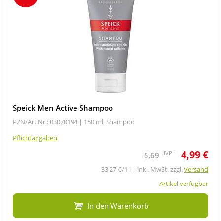
Speick Men Active Shampoo
PZN/Art.Nr.: 03070194 |
150 ml, Shampoo
Pflichtangaben
4,99 €
1
UVP
5,69
33,27 €/1 l | inkl. MwSt. zzgl.
Versand
Artikel verfügbar
In den Warenkorb