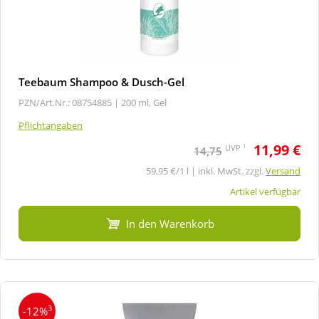
Teebaum Shampoo & Dusch-Gel
PZN/Art.Nr.: 08754885 |
200 ml, Gel
Pflichtangaben
11,99 €
1
UVP
14,75
59,95 €/1 l | inkl. MwSt. zzgl.
Versand
Artikel verfügbar
In den Warenkorb
3
-12%