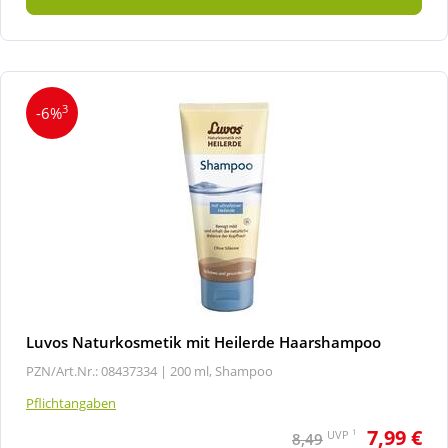
3
-6%
Luvos Naturkosmetik mit Heilerde Haarshampoo
PZN/Art.Nr.: 08437334 |
200 ml, Shampoo
Pflichtangaben
7,99 €
1
UVP
8,49