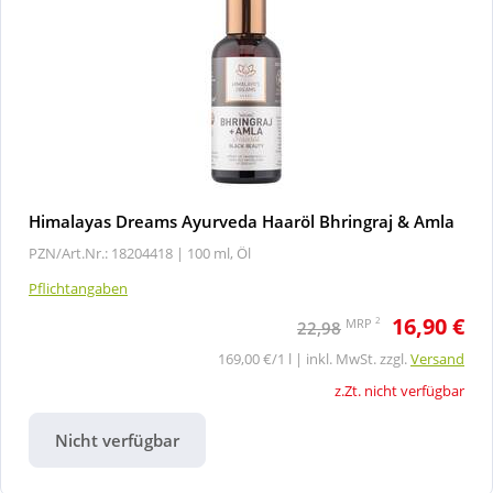
Himalayas Dreams Ayurveda Haaröl Bhringraj & Amla
PZN/Art.Nr.: 18204418 |
100 ml, Öl
Pflichtangaben
16,90 €
2
MRP
22,98
169,00 €/1 l | inkl. MwSt. zzgl.
Versand
z.Zt. nicht verfügbar
Nicht verfügbar