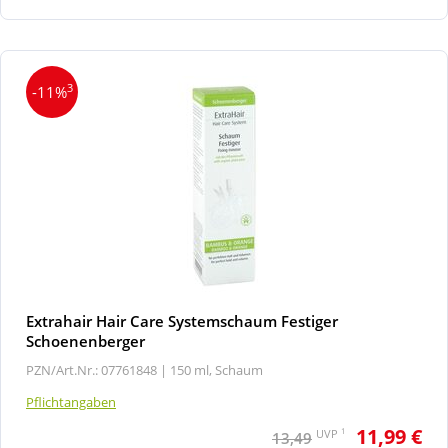
3
-11%
Extrahair Hair Care Systemschaum Festiger
Schoenenberger
PZN/Art.Nr.: 07761848 |
150 ml, Schaum
Pflichtangaben
11,99 €
1
UVP
13,49