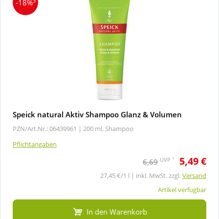
3
-18%
Speick natural Aktiv Shampoo Glanz & Volumen
PZN/Art.Nr.: 06439961 |
200 ml, Shampoo
Pflichtangaben
5,49 €
1
UVP
6,69
27,45 €/1 l | inkl. MwSt. zzgl.
Versand
Artikel verfügbar
In den Warenkorb