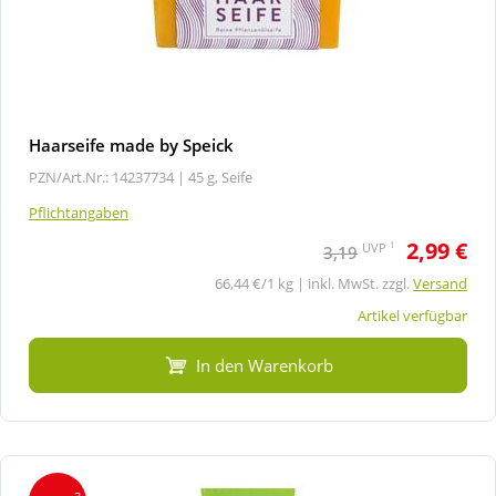
Haarseife made by Speick
PZN/Art.Nr.: 14237734 |
45 g, Seife
Pflichtangaben
2,99 €
1
UVP
3,19
66,44 €/1 kg | inkl. MwSt. zzgl.
Versand
Artikel verfügbar
In den Warenkorb