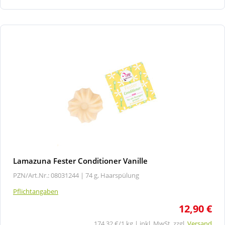
Lamazuna Fester Conditioner Vanille
PZN/Art.Nr.: 08031244 |
74 g, Haarspülung
Pflichtangaben
12,90 €
174,32 €/1 kg | inkl. MwSt. zzgl.
Versand