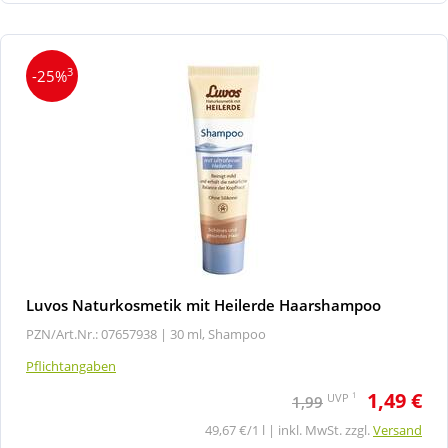
3
-25%
Luvos Naturkosmetik mit Heilerde Haarshampoo
PZN/Art.Nr.: 07657938 |
30 ml, Shampoo
Pflichtangaben
1,49 €
1
UVP
1,99
49,67 €/1 l | inkl. MwSt. zzgl.
Versand