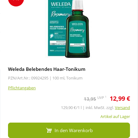
Sale
Körperpflege & Kosmetik
Schnäppchen
Liebe & Erotik
Sparsets
Mutter & Kind
Täglich gut versorgt
Nahrungsergänzung
Weleda Belebendes Haar-Tonikum
PZN/Art.Nr.: 09924295 |
100 ml, Tonikum
Natur & Homöopathie
Pflichtangaben
12,99 €
Sanitätshaus
1
UVP
13,95
129,90 €/1 l | inkl. MwSt. zzgl.
Versand
Sport & Fitness
Artikel auf Lager
In den Warenkorb
Tierbedarf