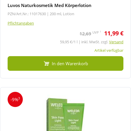
Luvos Naturkosmetik Med Körperlotion
PZN/Art.Nr.: 11017630 |
200 ml, Lotion
Pflichtangaben
11,99 €
1
UVP
12,69
59,95 €/1 l | inkl. MwSt. zzgl.
Versand
Artikel verfügbar
In den Warenkorb
3
-9%