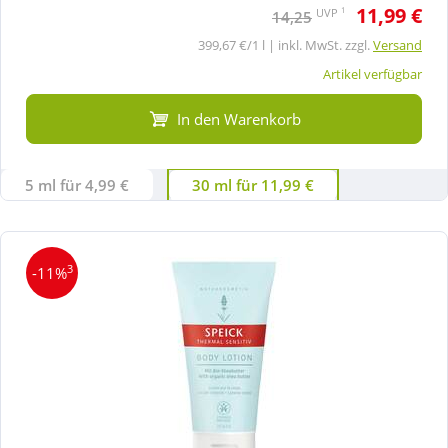
11,99 €
1
UVP
14,25
399,67 €/1 l | inkl. MwSt. zzgl.
Versand
Artikel verfügbar
In den Warenkorb
5 ml für 4,99 €
30 ml für 11,99 €
3
-11%