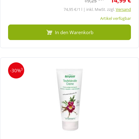
14,99 €
19,25
74,95 €/1 l | inkl. MwSt. zzgl.
Versand
Artikel verfügbar
In den Warenkorb
3
-30%