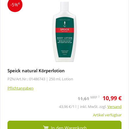
4
-5%
Speick natural Körperlotion
PZN/Art.Nr.: 01486743 |
250 ml, Lotion
Pflichtangaben
10,99 €
2
MRP
11,61
43,96 €/1 l | inkl. MwSt. zzgl.
Versand
Artikel verfügbar
In den Warenkorb