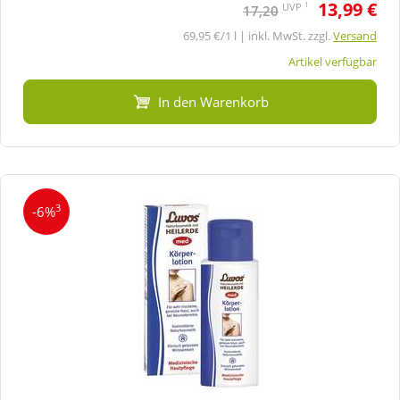
13,99 €
1
UVP
17,20
69,95 €/1 l | inkl. MwSt. zzgl.
Versand
Artikel verfügbar
In den Warenkorb
3
-6%