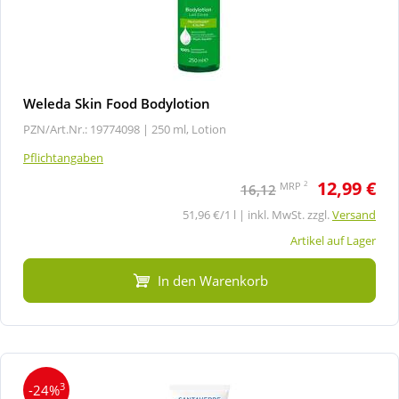
Weleda Skin Food Bodylotion
PZN/Art.Nr.: 19774098 |
250 ml, Lotion
Pflichtangaben
12,99 €
2
MRP
16,12
51,96 €/1 l | inkl. MwSt. zzgl.
Versand
Artikel auf Lager
In den Warenkorb
3
-24%