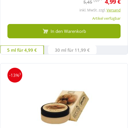
4,99 €
UVP
5,45
inkl. MwSt. zzgl.
Versand
Artikel verfügbar
In den Warenkorb
5 ml für 4,99 €
30 ml für 11,99 €
3
-13%