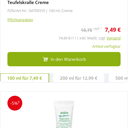
Teufelskralle Creme
PZN/Art.Nr.: 04709310 |
100 ml, Creme
Pflichtangaben
7,49 €
1
UVP
10,75
74,90 €/1 l | inkl. MwSt. zzgl.
Versand
Artikel verfügbar
In den Warenkorb
100 ml für 7,49 €
200 ml für 12,99 €
500 ml
3
-5%