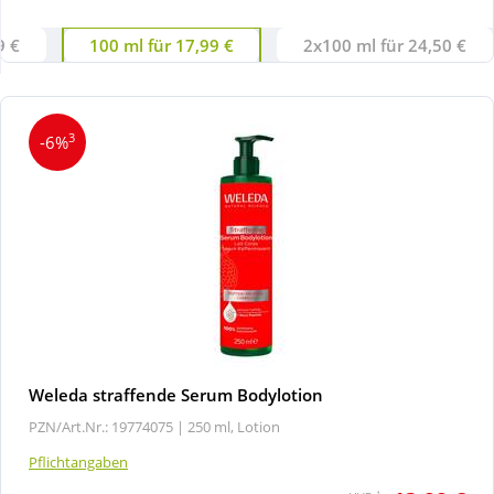
9 €
100 ml für 17,99 €
2x100 ml für 24,50 €
Wellness
3
-6%
Weleda straffende Serum Bodylotion
PZN/Art.Nr.: 19774075 |
250 ml, Lotion
Pflichtangaben
1