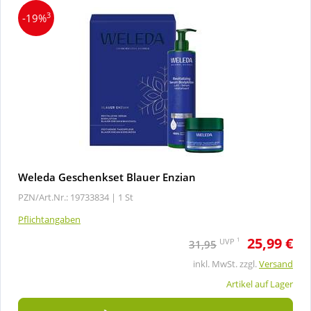
3
-19%
Weleda Geschenkset Blauer Enzian
PZN/Art.Nr.: 19733834 |
1 St
Pflichtangaben
25,99 €
1
UVP
31,95
inkl. MwSt. zzgl.
Versand
Artikel auf Lager