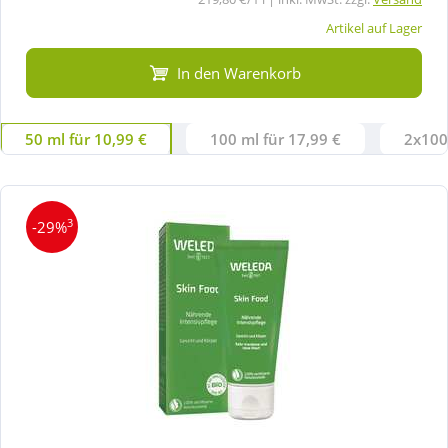
Artikel auf Lager
In den Warenkorb
50 ml für 10,99 €
100 ml für 17,99 €
2x100
3
-29%