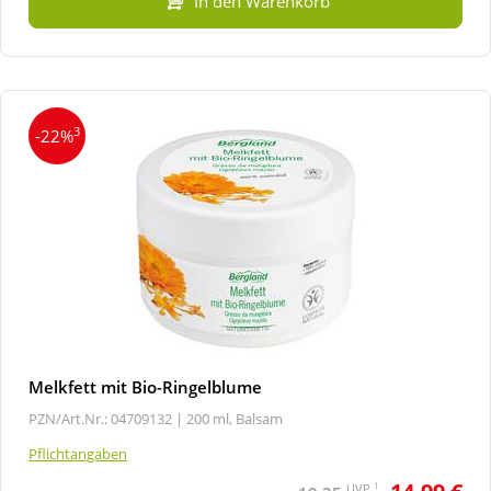
In den Warenkorb
3
-22%
Melkfett mit Bio-Ringelblume
PZN/Art.Nr.: 04709132 |
200 ml, Balsam
Pflichtangaben
1
UVP