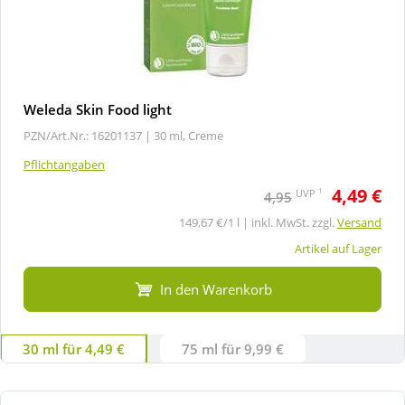
Weleda Skin Food light
PZN/Art.Nr.: 16201137 |
30 ml, Creme
Pflichtangaben
4,49 €
1
UVP
4,95
149,67 €/1 l | inkl. MwSt. zzgl.
Versand
Artikel auf Lager
In den Warenkorb
30 ml für 4,49 €
75 ml für 9,99 €