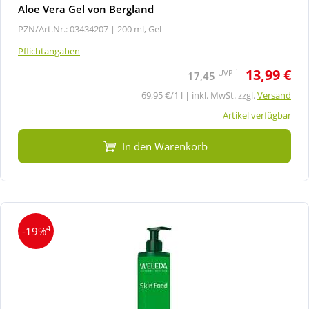
Aloe Vera Gel von Bergland
PZN/Art.Nr.: 03434207 |
200 ml, Gel
Pflichtangaben
13,99 €
1
UVP
17,45
69,95 €/1 l | inkl. MwSt. zzgl.
Versand
Artikel verfügbar
In den Warenkorb
4
-19%