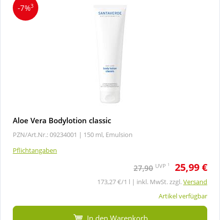
3
-7%
Aloe Vera Bodylotion classic
PZN/Art.Nr.: 09234001 |
150 ml, Emulsion
Pflichtangaben
25,99 €
1
UVP
27,90
173,27 €/1 l | inkl. MwSt. zzgl.
Versand
Artikel verfügbar
In den Warenkorb