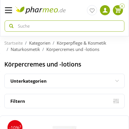
0
Startseite
Kategorien
Körperpflege & Kosmetik
zurück
zurück
Naturkosmetik
Körpercremes und -lotions
ÜBERSICHT AKTIONEN
ÜBERSICHT KATEGORIEN
Körpercremes und -lotions
Aktuelle Coupons
Arzneimittel
Unterkategorien
Gratis dazu
Bio & Genuss
Filtern
Neuheiten
Diabetes
3
-10%