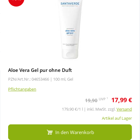
Sale
Körperpflege & Kosmetik
Schnäppchen
Liebe & Erotik
Sparsets
Mutter & Kind
Täglich gut versorgt
Nahrungsergänzung
Aloe Vera Gel pur ohne Duft
PZN/Art.Nr.: 04653466 |
100 ml, Gel
Natur & Homöopathie
Pflichtangaben
17,99 €
Sanitätshaus
1
UVP
19,90
179,90 €/1 l | inkl. MwSt. zzgl.
Versand
Sport & Fitness
Artikel auf Lager
In den Warenkorb
Tierbedarf