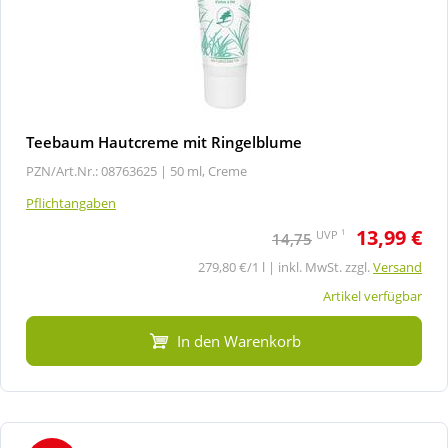
Teebaum Hautcreme mit Ringelblume
PZN/Art.Nr.: 08763625 |
50 ml, Creme
Pflichtangaben
13,99 €
1
UVP
14,75
279,80 €/1 l | inkl. MwSt. zzgl.
Versand
Artikel verfügbar
In den Warenkorb