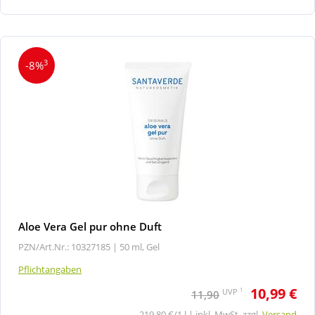
3
-8%
Aloe Vera Gel pur ohne Duft
PZN/Art.Nr.: 10327185 |
50 ml, Gel
Pflichtangaben
10,99 €
1
UVP
11,90
219,80 €/1 l | inkl. MwSt. zzgl.
Versand