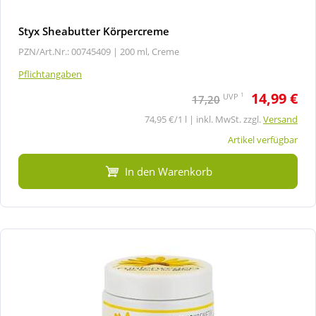
Styx Sheabutter Körpercreme
PZN/Art.Nr.: 00745409 |
200 ml, Creme
Pflichtangaben
14,99 €
1
UVP
17,20
74,95 €/1 l | inkl. MwSt. zzgl.
Versand
Artikel verfügbar
In den Warenkorb