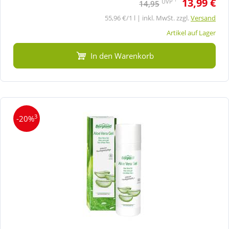
13,99 €
UVP
14,95
55,96 €/1 l | inkl. MwSt. zzgl.
Versand
Artikel auf Lager
In den Warenkorb
3
-20%