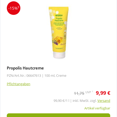
3
-15%
Propolis Hautcreme
PZN/Art.Nr.: 06647613 |
100 ml, Creme
Pflichtangaben
9,99 €
1
UVP
11,75
99,90 €/1 l | inkl. MwSt. zzgl.
Versand
Artikel verfügbar