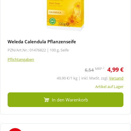
Weleda Calendula Pflanzenseife
PZN/Art.Nr.: 01476822 |
100 g, Seife
Pflichtangaben
4,99 €
2
MRP
6,54
49,90 €/1 kg | inkl. MwSt. zzgl.
Versand
Artikel auf Lager
In den Warenkorb