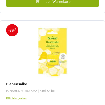
In den Warenkorb
3
-8%
Bienensalbe
PZN/Art.Nr.: 06647062 |
5 ml, Salbe
Pflichtangaben
1