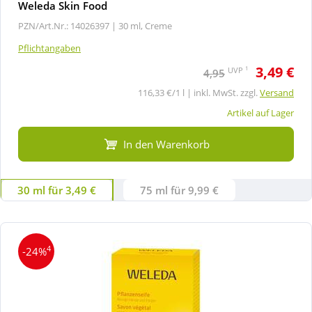
Weleda Skin Food
PZN/Art.Nr.: 14026397 |
30 ml, Creme
Pflichtangaben
3,49 €
1
UVP
4,95
116,33 €/1 l | inkl. MwSt. zzgl.
Versand
Artikel auf Lager
In den Warenkorb
30 ml für 3,49 €
75 ml für 9,99 €
4
-24%