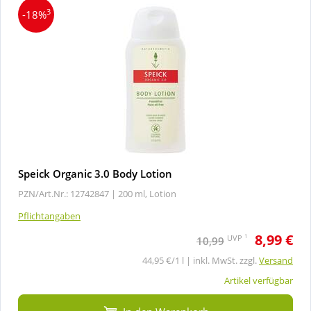
3
-18%
Speick Organic 3.0 Body Lotion
PZN/Art.Nr.: 12742847 |
200 ml, Lotion
Pflichtangaben
8,99 €
1
UVP
10,99
44,95 €/1 l | inkl. MwSt. zzgl.
Versand
Artikel verfügbar