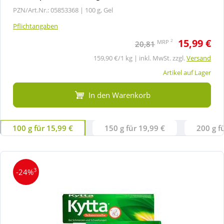
PZN/Art.Nr.: 05853368 |
100 g, Gel
Pflichtangaben
15,99 €
2
MRP
20,81
159,90 €/1 kg | inkl. MwSt. zzgl.
Versand
Artikel auf Lager
In den Warenkorb
100 g für 15,99 €
150 g für 19,99 €
200 g f
3
-24%