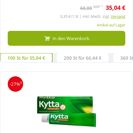
35,04 €
2
MRP
60,00
0,35 €/1 St | inkl. MwSt. zzgl.
Versand
Artikel auf Lager
In den Warenkorb
100 St für 35,04 €
200 St für 66,44 €
360 St
3
-27%