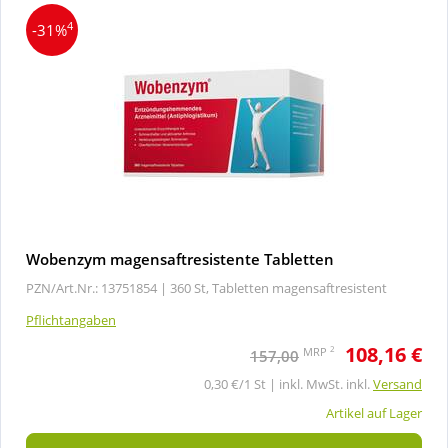
4
-31%
Wobenzym magensaftresistente Tabletten
PZN/Art.Nr.: 13751854 |
360 St, Tabletten magensaftresistent
Pflichtangaben
108,16 €
2
MRP
157,00
0,30 €/1 St | inkl. MwSt. inkl.
Versand
Artikel auf Lager