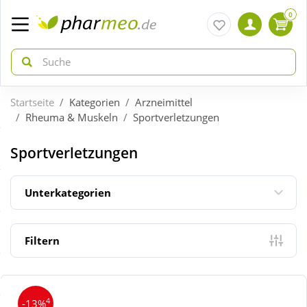
0
Startseite
Kategorien
Arzneimittel
zurück
zurück
Rheuma & Muskeln
Sportverletzungen
ÜBERSICHT AKTIONEN
ÜBERSICHT KATEGORIEN
Sportverletzungen
Aktuelle Coupons
Arzneimittel
Unterkategorien
Gratis dazu
Bio & Genuss
Filtern
Neuheiten
Diabetes
4
-13%