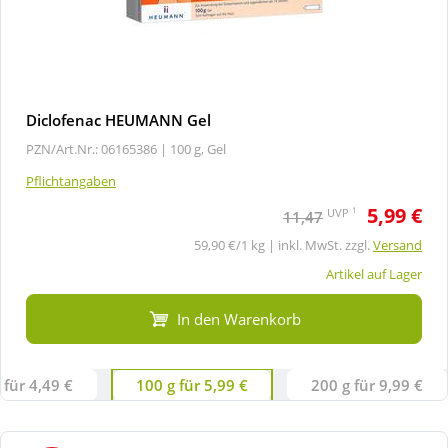
Diclofenac HEUMANN Gel
PZN/Art.Nr.: 06165386 |
100 g, Gel
Pflichtangaben
5,99 €
1
UVP
11,47
59,90 €/1 kg | inkl. MwSt. zzgl.
Versand
Artikel auf Lager
In den Warenkorb
 für 4,49 €
100 g für 5,99 €
200 g für 9,99 €