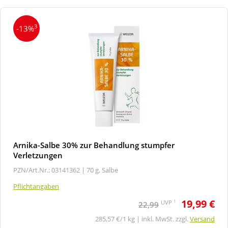
3
-13%
Arnika-Salbe 30% zur Behandlung stumpfer
Verletzungen
PZN/Art.Nr.: 03141362 |
70 g, Salbe
Pflichtangaben
19,99 €
1
UVP
22,99
285,57 €/1 kg | inkl. MwSt. zzgl.
Versand