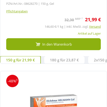
PZN/Art.Nr.: 08628270 |
150 g, Gel
Pflichtangaben
21,99 €
2
MRP
32,30
146,60 €/1 kg | inkl. MwSt. zzgl.
Versand
Artikel auf Lager
In den Warenkorb
150 g für 21,99 €
180 g für 23,87 €
2x150 g
3
-48%