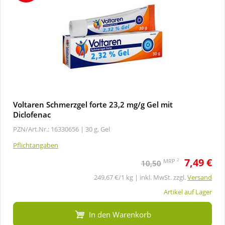
Voltaren Schmerzgel forte 23,2 mg/g Gel mit
Diclofenac
PZN/Art.Nr.: 16330656 |
30 g, Gel
Pflichtangaben
7,49 €
2
MRP
10,50
249,67 €/1 kg | inkl. MwSt. zzgl.
Versand
Artikel auf Lager
In den Warenkorb