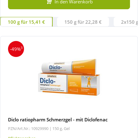
In den Warenkorb
100 g für 15,41 €
150 g für 22,28 €
2x150 g
3
-49%
Diclo ratiopharm Schmerzgel - mit Diclofenac
PZN/Art.Nr.: 10929990 |
150 g, Gel