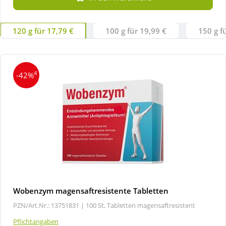
Wellness
120 g für 17,79 €
100 g für 19,99 €
150 g f
4
-42%
Wobenzym magensaftresistente Tabletten
PZN/Art.Nr.: 13751831 |
100 St, Tabletten magensaftresistent
Pflichtangaben