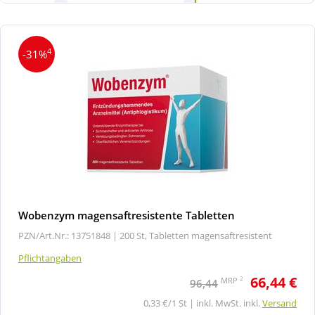
4
-31%
Wobenzym magensaftresistente Tabletten
PZN/Art.Nr.: 13751848 |
200 St, Tabletten magensaftresistent
Pflichtangaben
66,44 €
2
MRP
96,44
0,33 €/1 St | inkl. MwSt. inkl.
Versand