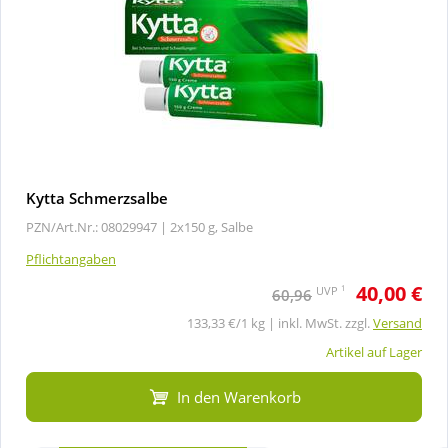
Kytta Schmerzsalbe
PZN/Art.Nr.: 08029947 |
2x150 g, Salbe
Pflichtangaben
40,00 €
1
UVP
60,96
133,33 €/1 kg | inkl. MwSt. zzgl.
Versand
Artikel auf Lager
In den Warenkorb