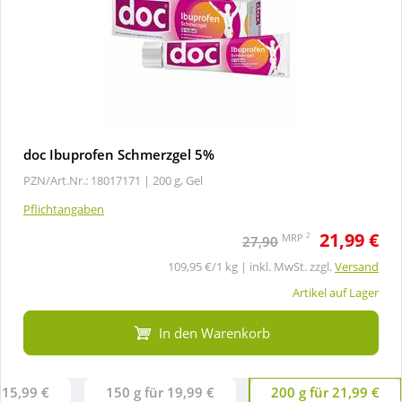
doc Ibuprofen Schmerzgel 5%
PZN/Art.Nr.: 18017171 |
200 g, Gel
Pflichtangaben
21,99 €
2
MRP
27,90
109,95 €/1 kg | inkl. MwSt. zzgl.
Versand
Artikel auf Lager
In den Warenkorb
 15,99 €
150 g für 19,99 €
200 g für 21,99 €