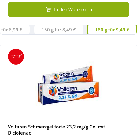
In den Warenkorb
 für 6,99 €
150 g für 8,49 €
180 g für 9,49 €
4
-32%
Voltaren Schmerzgel forte 23,2 mg/g Gel mit
Diclofenac