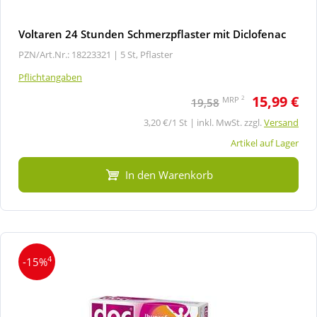
Voltaren 24 Stunden Schmerzpflaster mit Diclofenac
PZN/Art.Nr.: 18223321 |
5 St, Pflaster
Pflichtangaben
15,99 €
2
MRP
19,58
3,20 €/1 St | inkl. MwSt. zzgl.
Versand
Artikel auf Lager
In den Warenkorb
4
-15%