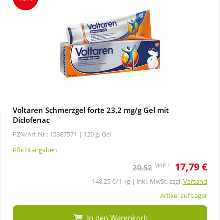
Sale
Körperpflege & Kosmetik
Schnäppchen
Liebe & Erotik
Sparsets
Mutter & Kind
Täglich gut versorgt
Nahrungsergänzung
Voltaren Schmerzgel forte 23,2 mg/g Gel mit
Diclofenac
Natur & Homöopathie
PZN/Art.Nr.: 15387571 |
120 g, Gel
Pflichtangaben
Sanitätshaus
17,79 €
2
MRP
20,52
148,25 €/1 kg | inkl. MwSt. zzgl.
Versand
Sport & Fitness
Artikel auf Lager
Tierbedarf
In den Warenkorb