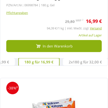
PZN/Art.Nr.: 06998784 |
180 g, Gel
Pflichtangaben
16,99 €
2
MRP
25,80
94,39 €/1 kg | inkl. MwSt. zzgl.
Versand
Artikel auf Lager
In den Warenkorb
3,99 €
180 g für 16,99 €
2x180 g für 32,00 €
4
-38%