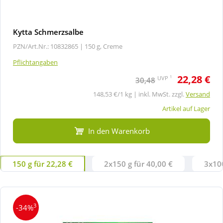
Kytta Schmerzsalbe
PZN/Art.Nr.: 10832865 |
150 g, Creme
Pflichtangaben
22,28 €
1
UVP
30,48
148,53 €/1 kg | inkl. MwSt. zzgl.
Versand
Artikel auf Lager
In den Warenkorb
150 g für 22,28 €
2x150 g für 40,00 €
3x100
3
-34%