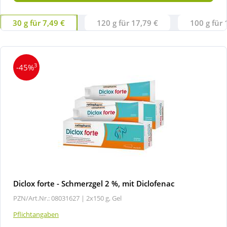
30 g für 7,49 €
120 g für 17,79 €
100 g für 
3
-45%
Diclox forte - Schmerzgel 2 %, mit Diclofenac
PZN/Art.Nr.: 08031627 |
2x150 g, Gel
Pflichtangaben