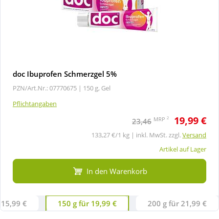
doc Ibuprofen Schmerzgel 5%
PZN/Art.Nr.: 07770675 |
150 g, Gel
Pflichtangaben
19,99 €
2
MRP
23,46
133,27 €/1 kg | inkl. MwSt. zzgl.
Versand
Artikel auf Lager
In den Warenkorb
 15,99 €
150 g für 19,99 €
200 g für 21,99 €