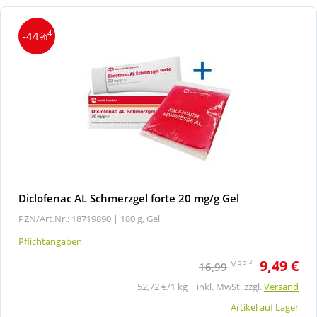
4
-44%
Diclofenac AL Schmerzgel forte 20 mg/g Gel
PZN/Art.Nr.: 18719890 |
180 g, Gel
Pflichtangaben
9,49 €
2
MRP
16,99
52,72 €/1 kg | inkl. MwSt. zzgl.
Versand
Artikel auf Lager