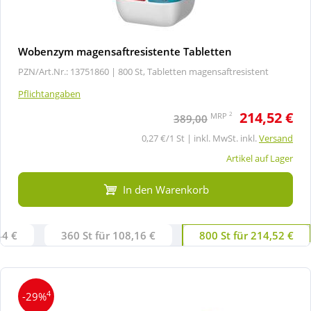
Wobenzym magensaftresistente Tabletten
PZN/Art.Nr.: 13751860 |
800 St, Tabletten magensaftresistent
Pflichtangaben
214,52 €
2
MRP
389,00
0,27 €/1 St | inkl. MwSt. inkl.
Versand
Artikel auf Lager
In den Warenkorb
44 €
360 St für 108,16 €
800 St für 214,52 €
4
-29%