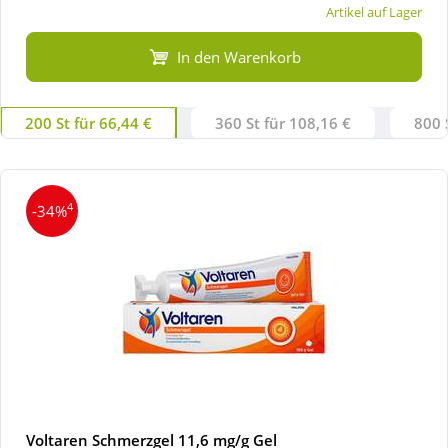
Artikel auf Lager
In den Warenkorb
200 St für 66,44 €
360 St für 108,16 €
800 
4
-34%
Voltaren Schmerzgel 11,6 mg/g Gel