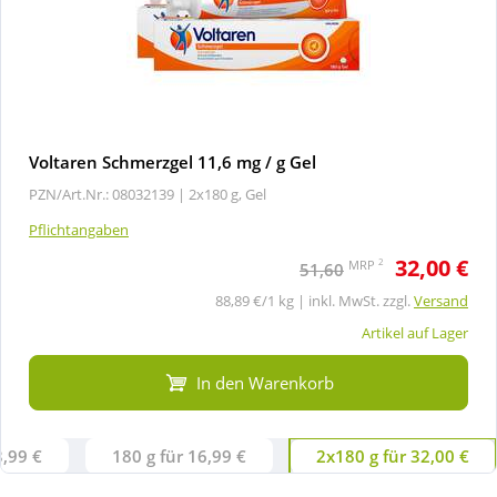
Voltaren Schmerzgel 11,6 mg / g Gel
PZN/Art.Nr.: 08032139 |
2x180 g, Gel
Pflichtangaben
32,00 €
2
MRP
51,60
88,89 €/1 kg | inkl. MwSt. zzgl.
Versand
Artikel auf Lager
In den Warenkorb
3,99 €
180 g für 16,99 €
2x180 g für 32,00 €