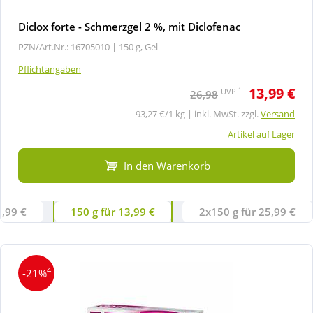
Diclox forte - Schmerzgel 2 %, mit Diclofenac
PZN/Art.Nr.: 16705010 |
150 g, Gel
Pflichtangaben
13,99 €
1
UVP
26,98
93,27 €/1 kg | inkl. MwSt. zzgl.
Versand
Artikel auf Lager
In den Warenkorb
1,99 €
150 g für 13,99 €
2x150 g für 25,99 €
4
-21%