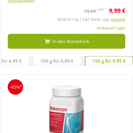
Pflichtangaben
9,99 €
1
UVP
19,69
66,60 €/1 kg | inkl. MwSt. zzgl.
Versand
Artikel auf Lager
In den Warenkorb
 für 4,99 €
100 g für 8,99 €
150 g für 9,99 €
4
-45%