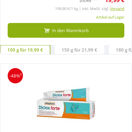
23,40
199,90 €/1 kg | inkl. MwSt. zzgl.
Versand
Artikel auf Lager
In den Warenkorb
100 g für 19,99 €
150 g für 21,99 €
180 g f
3
-48%