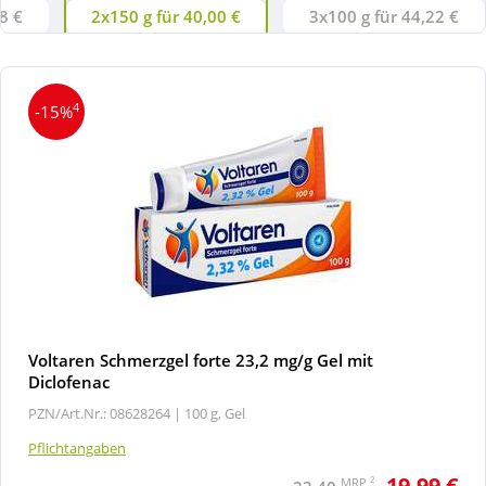
8 €
2x150 g für 40,00 €
3x100 g für 44,22 €
4
-15%
Voltaren Schmerzgel forte 23,2 mg/g Gel mit
Diclofenac
PZN/Art.Nr.: 08628264 |
100 g, Gel
Pflichtangaben
19,99 €
2
MRP