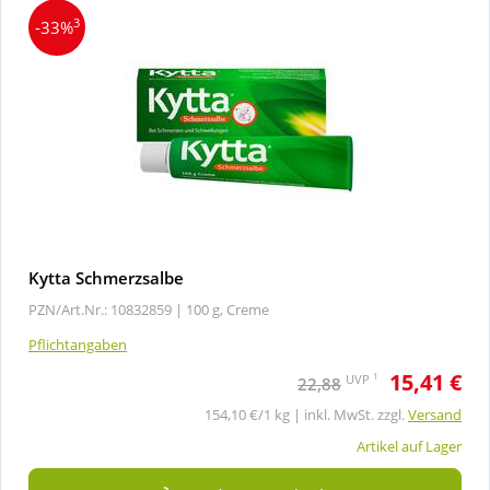
3
-33%
Kytta Schmerzsalbe
PZN/Art.Nr.: 10832859 |
100 g, Creme
Pflichtangaben
15,41 €
1
UVP
22,88
154,10 €/1 kg | inkl. MwSt. zzgl.
Versand
Artikel auf Lager