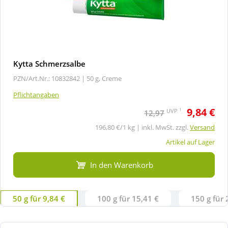
Kytta Schmerzsalbe
PZN/Art.Nr.: 10832842 |
50 g, Creme
Pflichtangaben
9,84 €
1
UVP
12,97
196,80 €/1 kg | inkl. MwSt. zzgl.
Versand
Artikel auf Lager
In den Warenkorb
50 g für 9,84 €
100 g für 15,41 €
150 g für 