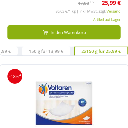
25,99 €
1
UVP
47,00
86,63 €/1 kg | inkl. MwSt. zzgl.
Versand
Artikel auf Lager
In den Warenkorb
1,99 €
150 g für 13,99 €
2x150 g für 25,99 €
4
-18%