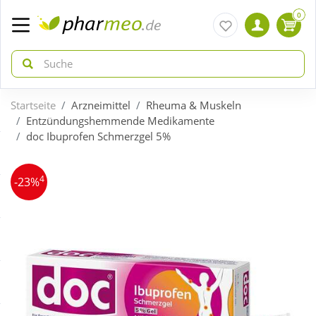
0
Startseite
Arzneimittel
Rheuma & Muskeln
zurück
zurück
Entzündungshemmende Medikamente
doc Ibuprofen Schmerzgel 5%
ÜBERSICHT AKTIONEN
ÜBERSICHT KATEGORIEN
4
-23%
Aktuelle Coupons
Arzneimittel
Gratis dazu
Bio & Genuss
Neuheiten
Diabetes