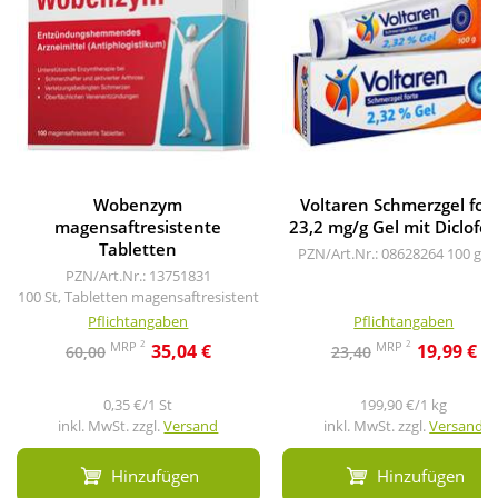
Wobenzym
Voltaren Schmerzgel for
magensaftresistente
23,2 mg/g Gel mit Diclofe
Tabletten
PZN/Art.Nr.: 08628264
100 g, G
PZN/Art.Nr.: 13751831
100 St, Tabletten magensaftresistent
Pflichtangaben
Pflichtangaben
2
2
MRP
MRP
35,04 €
19,99 €
60,00
23,40
0,35 €/1 St
199,90 €/1 kg
inkl. MwSt. zzgl.
Versand
inkl. MwSt. zzgl.
Versand
Hinzufügen
Hinzufügen