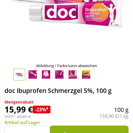
Sale
Körperpflege & Kosmetik
Schnäppchen
Liebe & Erotik
Sparsets
Mutter & Kind
Täglich gut versorgt
Nahrungsergänzung
Abbildung / Farbe kann abweichen
Natur & Homöopathie
doc Ibuprofen Schmerzgel 5%, 100 g
Sanitätshaus
Mengenrabatt
15,99 €
4
100 g
-23%
Sport & Fitness
Grundpreis:
159,90 €/1 kg
MRP²
20,81 €
Artikel auf Lager
Tierbedarf