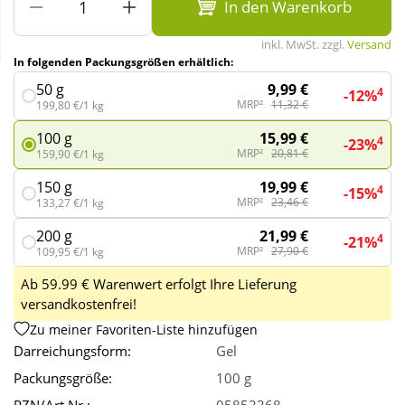
In den Warenkorb
inkl. MwSt. zzgl.
Versand
Wellness
In folgenden Packungsgrößen erhältlich:
9,99 €
50 g
4
-12%
MRP²
11,32 €
199,80 €/1 kg
15,99 €
100 g
4
-23%
MRP²
20,81 €
159,90 €/1 kg
19,99 €
150 g
4
-15%
MRP²
23,46 €
133,27 €/1 kg
21,99 €
200 g
4
-21%
MRP²
27,90 €
109,95 €/1 kg
Ab 59.99 € Warenwert erfolgt Ihre Lieferung
versandkostenfrei!
Zu meiner Favoriten-Liste hinzufügen
Darreichungsform:
Gel
Packungsgröße:
100 g