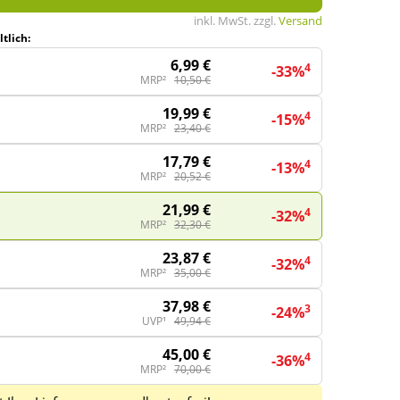
inkl. MwSt. zzgl.
Versand
tlich:
6,99 €
4
-33%
MRP²
10,50 €
19,99 €
4
-15%
MRP²
23,40 €
17,79 €
4
-13%
MRP²
20,52 €
21,99 €
4
-32%
MRP²
32,30 €
23,87 €
4
-32%
MRP²
35,00 €
37,98 €
3
-24%
UVP¹
49,94 €
45,00 €
4
-36%
MRP²
70,00 €