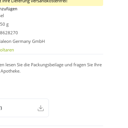
 Ihre Lieferung versandkostenfrei!
inzufügen
el
50 g
8628270
aleon Germany GmbH
oltaren
 lesen Sie die Packungsbeilage und fragen Sie Ihre
r Apotheke.
)