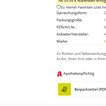
Ab 59.99 € Warenwert erfolgt
Zu meiner Favoriten-Liste h
Darreichungsform:
G
Packungsgröße:
1
PZN/Art.Nr.:
0
Anbieter/Hersteller:
H
Marke:
V
Zu Risiken und Nebenwirkungen
Ärztin, Ihren Arzt oder in Ihre
Apothekenpflichtig
Beipackzettel (PDF