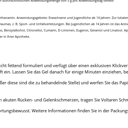
r durchschnittlichen Anwendungsmenge von 5 g pro Anwendungstag verteilt
hylethanamin. Anwendungsgebiete: Erwachsene und Jugendliche ab 14 Jahren: Zur loka
umas, z. B. Sport- und Unfallverletzungen. Bei Jugendlichen ab 14 Jahren ist das Arz
us, Benzylalkohol, Citronellol, Cumarin, D-Limonen, Eugenol, Geraniol und Linalool. 
er in Ihrer Apotheke.
icht fettend formuliert und verfügt über einen exklusiven Klickve
t ein. Lassen Sie das Gel danach für einige Minuten einziehen, be
er diese sind die zu behandelnde Stelle) und werfen Sie das Pap
 von akuten Rücken- und Gelenkschmerzen, tragen Sie Voltaren S
tungsbewusst. Weitere Informationen finden Sie in der Packungs