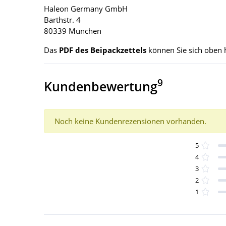
Haleon Germany GmbH
Barthstr. 4
80339 München
Das
PDF des Beipackzettels
können Sie sich oben 
9
Kundenbewertung
Noch keine Kundenrezensionen vorhanden.
5
4
3
2
1