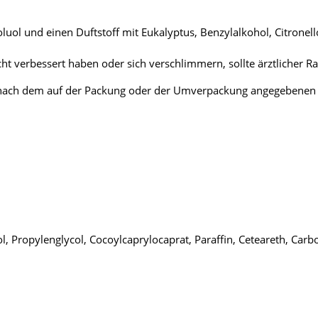
oluol und einen Duftstoff mit Eukalyptus, Benzylalkohol, Citrone
ht verbessert haben oder sich verschlimmern, sollte ärztlicher R
r nach dem auf der Packung oder der Umverpackung angegebenen V
l, Propylenglycol, Cocoylcaprylocaprat, Paraffin, Ceteareth, Car