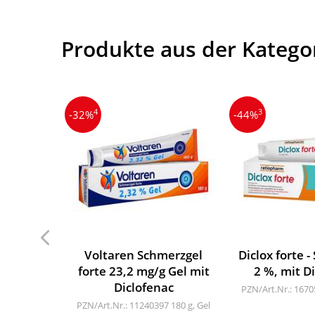
Produkte aus der Kate
4
3
-32%
-44%
Voltaren Schmerzgel
Diclox forte 
forte 23,2 mg/g Gel mit
2 %, mit D
Diclofenac
PZN/Art.Nr.: 167
PZN/Art.Nr.: 11240397
180 g, Gel