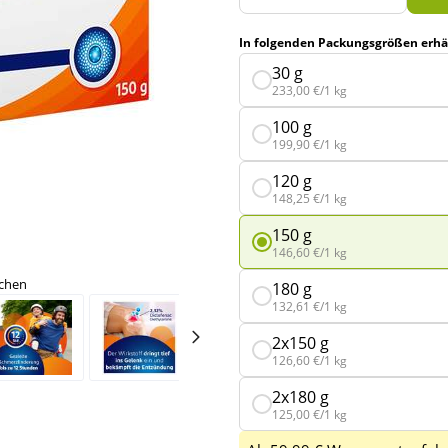
In folgenden Packungsgrößen erhäl
30 g
233,00 €/1 kg
100 g
199,90 €/1 kg
120 g
148,25 €/1 kg
150 g
146,60 €/1 kg
ichen
180 g
132,61 €/1 kg
2x150 g
126,60 €/1 kg
2x180 g
125,00 €/1 kg