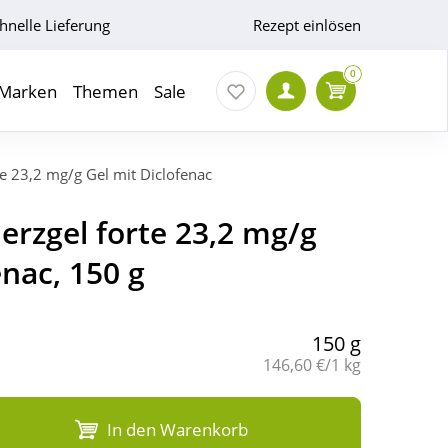
hnelle Lieferung
Rezept einlösen
0
Marken
Themen
Sale
e 23,2 mg/g Gel mit Diclofenac
erzgel forte 23,2 mg/g
enac, 150 g
150 g
Grundpreis:
146,60 €/1 kg
In den Warenkorb