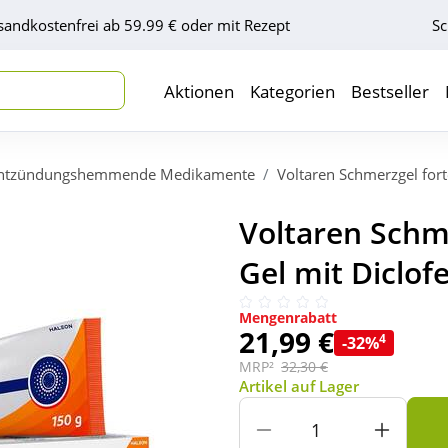
sandkostenfrei ab 59.99 € oder mit Rezept
Sc
Aktionen
Kategorien
Bestseller
ntzündungshemmende Medikamente
Voltaren Schmerzgel fort
Voltaren Schm
Gel mit Diclof
Mengenrabatt
21,99 €
4
-32%
MRP²
32,30 €
Artikel auf Lager