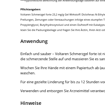
***hypothetische Berechnung der Anwendungstage basieren auf eine
Pflichtangaben:
Voltaren Schmerzgel forte 23,2 mg/g Gel Wirkstoff: Diclofenac-N-Et
Prellungen, Zerrungen oder Verstauchungen infolge eines stumpfen Tra
Propylenglycol, Butylhydroxytoluol und einen Duftstoff mit Eukalypt
lesen Sie die Packungsbeilage und fragen Sie Ihre Ärztin, Ihren Arzt od
Anwendung
Einfach und sauber – Voltaren Schmerzgel forte ist n
die schmerzende Stelle auf und massieren Sie es sanf
Wischen Sie Ihre Hände mit einem Papiertuch ab (auß
waschen.
Für eine gezielte Linderung für bis zu 12 Stunden
Verwenden und entsorgen Sie Arzneimittel verantwor
Hinweise