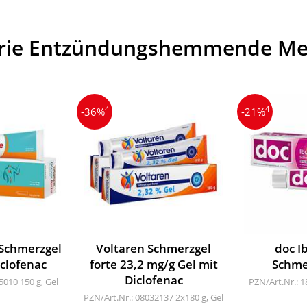
gorie Entzündungshemmende M
4
4
-36%
-21%
- Schmerzgel
Voltaren Schmerzgel
doc I
iclofenac
forte 23,2 mg/g Gel mit
Schme
Diclofenac
05010
150 g, Gel
PZN/Art.Nr.: 
PZN/Art.Nr.: 08032137
2x180 g, Gel