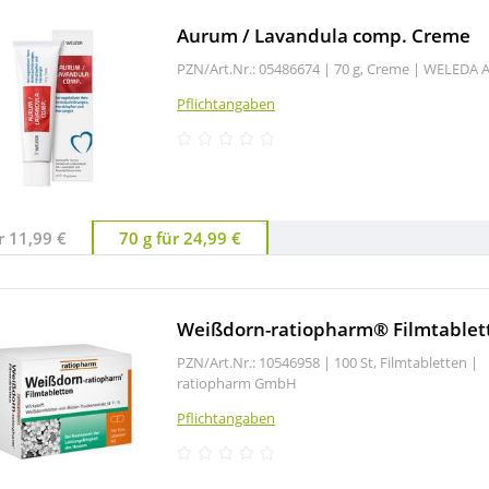
Aurum / Lavandula comp. Creme
PZN/Art.Nr.: 05486674 |
70 g, Creme
|
WELEDA 
Pflichtangaben
r 11,99 €
70 g für 24,99 €
Weißdorn-ratiopharm® Filmtablet
PZN/Art.Nr.: 10546958 |
100 St, Filmtabletten
|
ratiopharm GmbH
Pflichtangaben