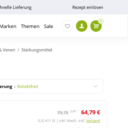
hnelle Lieferung
Rezept einlösen
0
Marken
Themen
Sale
 & Venen
Stärkungsmittel
ierung
Beliebtheit
64,79 €
1
UVP
79,75
0,32 €/1 St | inkl. MwSt. inkl.
Versand