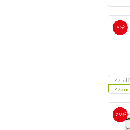
3
-5%
47 ml f
475 ml 
3
-26%