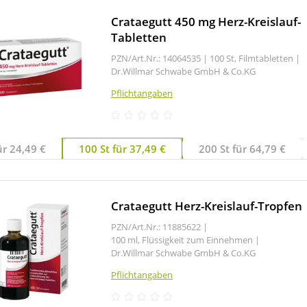
Crataegutt 450 mg Herz-Kreislauf-
Tabletten
PZN/Art.Nr.: 14064535 |
100 St, Filmtabletten
|
Dr.Willmar Schwabe GmbH & Co.KG
Pflichtangaben
ür 24,49 €
100 St für 37,49 €
200 St für 64,79 €
Crataegutt Herz-Kreislauf-Tropfen
PZN/Art.Nr.: 11885622 |
100 ml, Flüssigkeit zum Einnehmen
|
Dr.Willmar Schwabe GmbH & Co.KG
Pflichtangaben