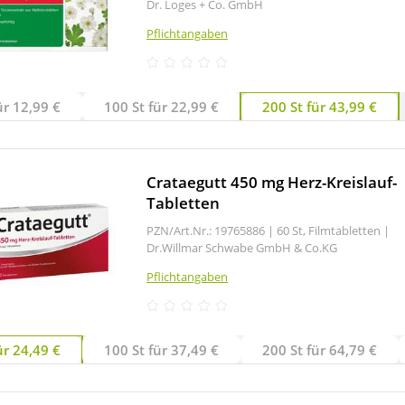
Dr. Loges + Co. GmbH
Pflichtangaben
ür 12,99 €
100 St für 22,99 €
200 St für 43,99 €
Crataegutt 450 mg Herz-Kreislauf-
Tabletten
PZN/Art.Nr.: 19765886 |
60 St, Filmtabletten
|
Dr.Willmar Schwabe GmbH & Co.KG
Pflichtangaben
ür 24,49 €
100 St für 37,49 €
200 St für 64,79 €