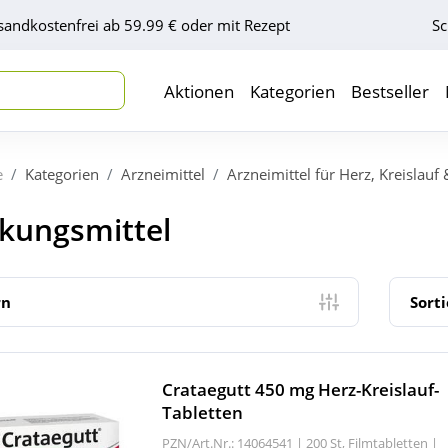
sandkostenfrei ab 59.99 € oder mit Rezept
Sc
Aktionen
Kategorien
Bestseller
e
Kategorien
Arzneimittel
Arzneimittel für Herz, Kreislauf
rkungsmittel
rn
Sort
Crataegutt 450 mg Herz-Kreislauf-
Tabletten
PZN/Art.Nr.: 14064541 |
200 St, Filmtabletten
|