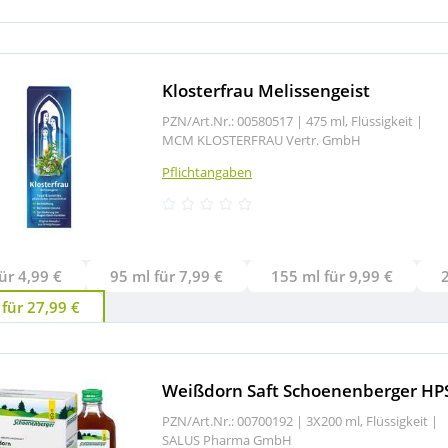
Klosterfrau Melissengeist
PZN/Art.Nr.: 00580517 |
475 ml, Flüssigkeit
|
MCM KLOSTERFRAU Vertr. GmbH
Pflichtangaben
ür 4,99 €
95 ml für 7,99 €
155 ml für 9,99 €
für 27,99 €
Weißdorn Saft Schoenenberger HP
PZN/Art.Nr.: 00700192 |
3X200 ml, Flüssigkeit
|
SALUS Pharma GmbH