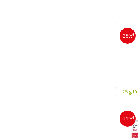
4
-28%
25 g fü
4
-11%