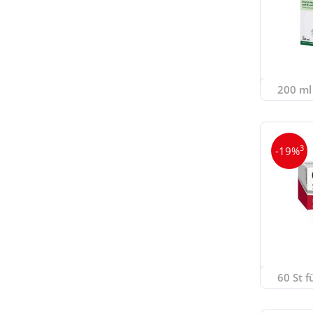
200 ml 
3
-19%
60 St f