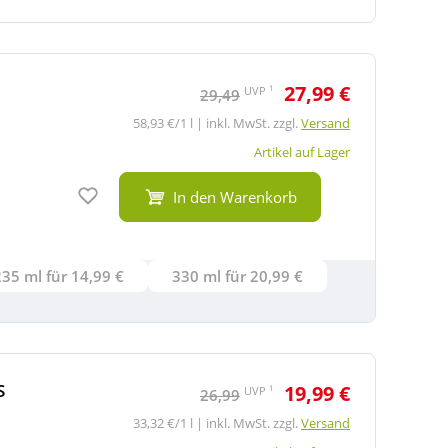
27,99 €
1
UVP
29,49
58,93 €/1 l | inkl. MwSt. zzgl.
Versand
Artikel auf Lager
Auf den Merkzettel
In den Warenkorb
235 ml für 14,99 €
330 ml für 20,99 €
S
19,99 €
1
UVP
26,99
33,32 €/1 l | inkl. MwSt. zzgl.
Versand