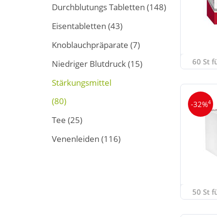
Durchblutungs Tabletten
(148)
Eisentabletten
(43)
Knoblauchpräparate
(7)
60 St f
Niedriger Blutdruck
(15)
Stärkungsmittel
(80)
4
-32%
Tee
(25)
Venenleiden
(116)
50 St f