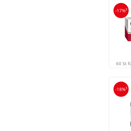
3
-17%
60 St f
3
-18%