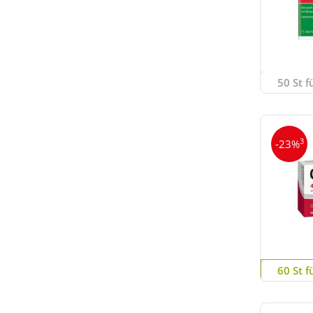
50 St f
3
-23%
60 St f