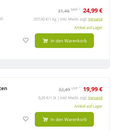
24,99 €
2
MRP
31,46
AG
357,00 €/1 kg | inkl. MwSt. zzgl.
Versand
Artikel auf Lager
Auf den Merkzettel
In den Warenkorb
ten
19,99 €
1
UVP
32,49
0,20 €/1 St | inkl. MwSt. zzgl.
Versand
Artikel auf Lager
Auf den Merkzettel
In den Warenkorb