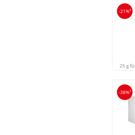
4
-21%
25 g fü
3
-38%