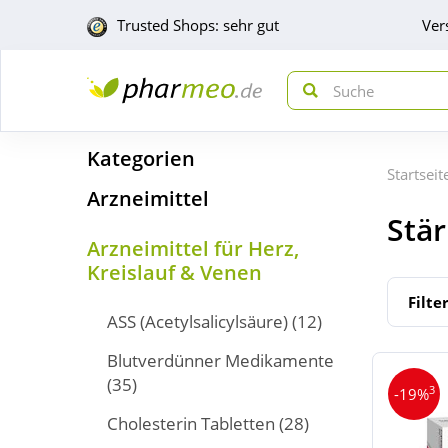
Trusted Shops: sehr gut
Ver
Kategorien
Startseit
Arzneimittel
Stä
Arzneimittel für Herz,
Kreislauf & Venen
Filte
ASS (Acetylsalicylsäure)
(12)
Blutverdünner Medikamente
(35)
3
-19%
Cholesterin Tabletten
(28)