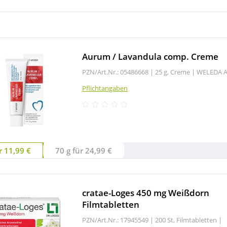
Aurum / Lavandula comp. Creme
PZN/Art.Nr.: 05486668 |
25 g, Creme
|
WELEDA 
Pflichtangaben
r 11,99 €
70 g für 24,99 €
cratae-Loges 450 mg Weißdorn
Filmtabletten
PZN/Art.Nr.: 17945549 |
200 St, Filmtabletten
|