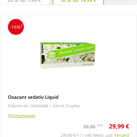
3
-16%
Oxacant sedativ Liquid
PZN/Art.Nr.: 09295468 |
100 ml, Tropfen
Pflichtangaben
29,99 €
1
UVP
35,90
299,90 €/1 l | inkl. MwSt. zzgl.
Versand