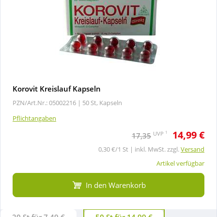
Korovit Kreislauf Kapseln
PZN/Art.Nr.: 05002216 |
50 St, Kapseln
Pflichtangaben
14,99 €
1
UVP
17,35
0,30 €/1 St | inkl. MwSt. zzgl.
Versand
Artikel verfügbar
In den Warenkorb
20 St für 7,49 €
50 St für 14,99 €