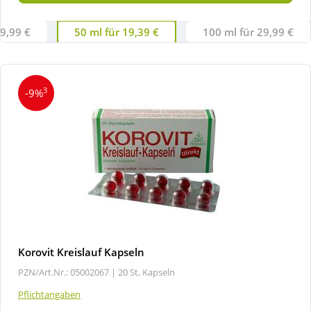
 9,99 €
50 ml für 19,39 €
100 ml für 29,99 €
3
-9%
Korovit Kreislauf Kapseln
PZN/Art.Nr.: 05002067 |
20 St, Kapseln
Pflichtangaben