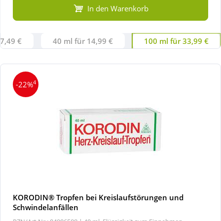
In den Warenkorb
Wellness
 7,49 €
40 ml für 14,99 €
100 ml für 33,99 €
4
-22%
KORODIN® Tropfen bei Kreislaufstörungen und
Schwindelanfällen