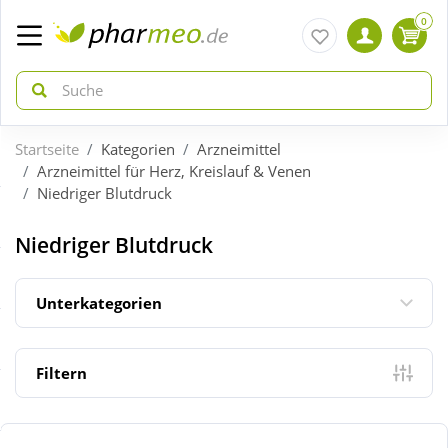
0
Startseite
Kategorien
Arzneimittel
zurück
zurück
Arzneimittel für Herz, Kreislauf & Venen
Niedriger Blutdruck
ÜBERSICHT AKTIONEN
ÜBERSICHT KATEGORIEN
Niedriger Blutdruck
Aktuelle Coupons
Arzneimittel
Unterkategorien
Gratis dazu
Bio & Genuss
Filtern
Neuheiten
Diabetes