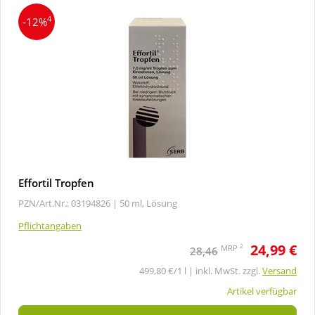
4
-12%
Effortil Tropfen
PZN/Art.Nr.: 03194826 |
50 ml, Lösung
Pflichtangaben
24,99 €
2
MRP
28,46
499,80 €/1 l | inkl. MwSt. zzgl.
Versand
Artikel verfügbar