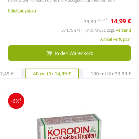
PZN/Art.Nr.: 04906588 |
40 ml, Flüssigkeit zum Einnehmen
Pflichtangaben
14,99 €
2
MRP
19,30
374,75 €/1 l | inkl. MwSt. zzgl.
Versand
Artikel verfügbar
In den Warenkorb
 7,49 €
40 ml für 14,99 €
100 ml für 33,99 €
4
-6%