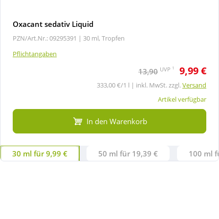
Oxacant sedativ Liquid
PZN/Art.Nr.: 09295391 |
30 ml, Tropfen
Pflichtangaben
9,99 €
1
UVP
13,90
333,00 €/1 l | inkl. MwSt. zzgl.
Versand
Artikel verfügbar
In den Warenkorb
30 ml für 9,99 €
50 ml für 19,39 €
100 ml f