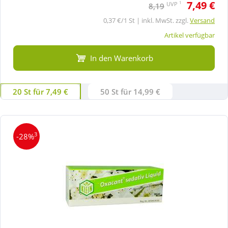
7,49 €
1
UVP
8,19
0,37 €/1 St | inkl. MwSt. zzgl.
Versand
Artikel verfügbar
In den Warenkorb
20 St für 7,49 €
50 St für 14,99 €
3
-28%