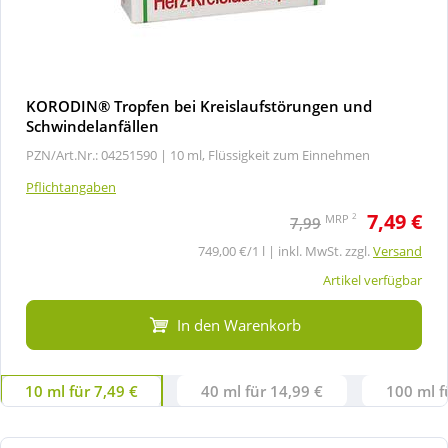
KORODIN® Tropfen bei Kreislaufstörungen und
Schwindelanfällen
PZN/Art.Nr.: 04251590 |
10 ml, Flüssigkeit zum Einnehmen
Pflichtangaben
7,49 €
2
MRP
7,99
749,00 €/1 l | inkl. MwSt. zzgl.
Versand
Artikel verfügbar
In den Warenkorb
10 ml für 7,49 €
40 ml für 14,99 €
100 ml f