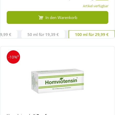
Artikel verfügbar
In den Warenkorb
 9,99 €
50 ml für 19,39 €
100 ml für 29,99 €
4
-10%