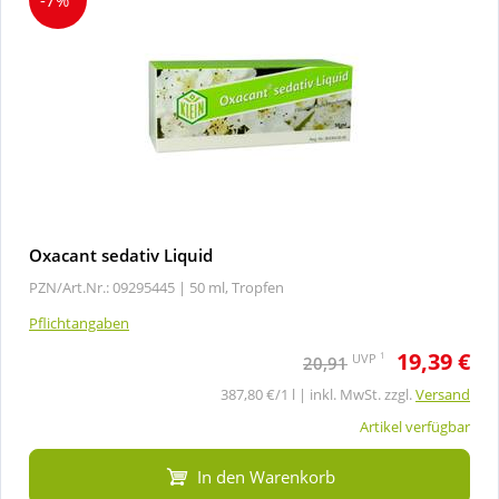
Oxacant sedativ Liquid
PZN/Art.Nr.: 09295445 |
50 ml, Tropfen
Pflichtangaben
19,39 €
1
UVP
20,91
387,80 €/1 l | inkl. MwSt. zzgl.
Versand
Artikel verfügbar
In den Warenkorb