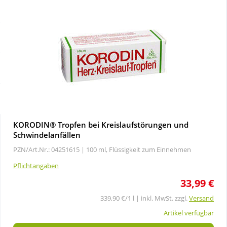
Sale
Körperpflege & Kosmetik
Schnäppchen
Liebe & Erotik
Sparsets
Mutter & Kind
Täglich gut versorgt
Nahrungsergänzung
KORODIN® Tropfen bei Kreislaufstörungen und
Natur & Homöopathie
Schwindelanfällen
PZN/Art.Nr.: 04251615 |
100 ml, Flüssigkeit zum Einnehmen
Sanitätshaus
Pflichtangaben
33,99 €
Sport & Fitness
339,90 €/1 l | inkl. MwSt. zzgl.
Versand
Artikel verfügbar
Tierbedarf