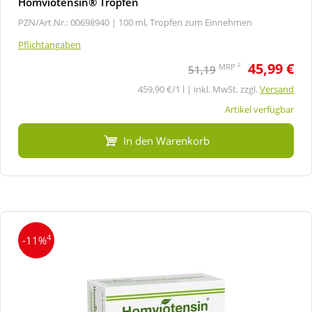
Homviotensin® Tropfen
PZN/Art.Nr.: 00698940 |
100 ml, Tropfen zum Einnehmen
Pflichtangaben
45,99 €
2
MRP
51,19
459,90 €/1 l | inkl. MwSt. zzgl.
Versand
Artikel verfügbar
In den Warenkorb
4
-11%