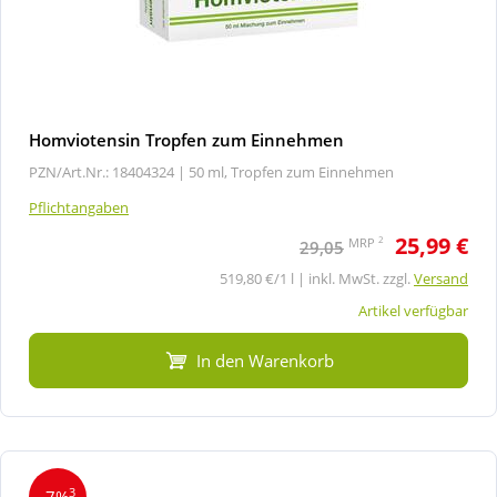
Homviotensin Tropfen zum Einnehmen
PZN/Art.Nr.: 18404324 |
50 ml, Tropfen zum Einnehmen
Pflichtangaben
25,99 €
2
MRP
29,05
519,80 €/1 l | inkl. MwSt. zzgl.
Versand
Artikel verfügbar
In den Warenkorb
3
-7%