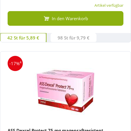
Artikel verfügbar
In den Warenkorb
42 St für 5,89 €
98 St für 9,79 €
4
-17%
ASS Dexcel Protect 75 mg magensaftresistent