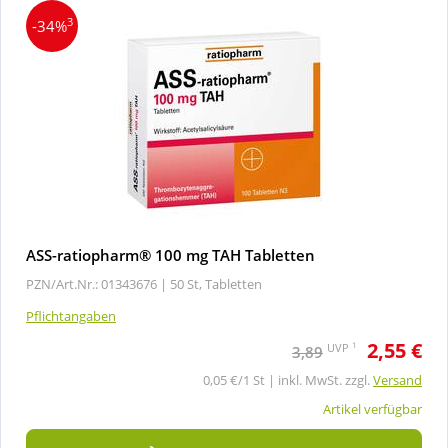
3
-34%
ASS-ratiopharm® 100 mg TAH Tabletten
PZN/Art.Nr.: 01343676 |
50 St, Tabletten
Pflichtangaben
2,55 €
1
UVP
3,89
0,05 €/1 St | inkl. MwSt. zzgl.
Versand
Artikel verfügbar