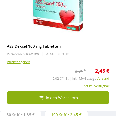
ASS Dexcel 100 mg Tabletten
PZN/Art.Nr.: 09064651 |
100 St, Tabletten
Pflichtangaben
2,45 €
2
MRP
3,81
0,02 €/1 St | inkl. MwSt. zzgl.
Versand
Artikel verfügbar
In den Warenkorb
50 St für 1,85 €
100 St für 2,45 €