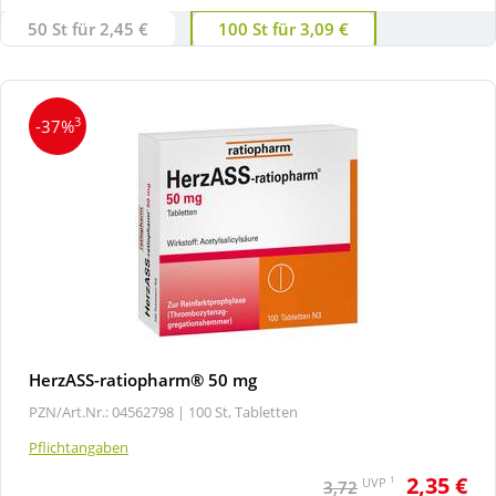
50 St für 2,45 €
100 St für 3,09 €
3
-37%
HerzASS-ratiopharm® 50 mg
PZN/Art.Nr.: 04562798 |
100 St, Tabletten
Pflichtangaben
2,35 €
1
UVP
3,72