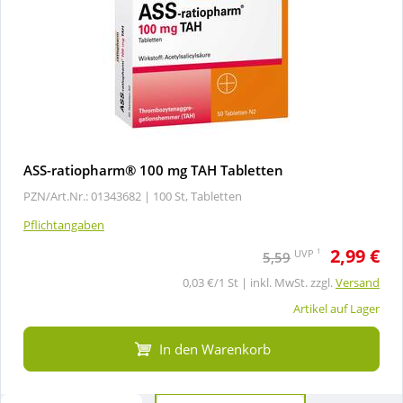
ASS-ratiopharm® 100 mg TAH Tabletten
PZN/Art.Nr.: 01343682 |
100 St, Tabletten
Pflichtangaben
2,99 €
1
UVP
5,59
0,03 €/1 St | inkl. MwSt. zzgl.
Versand
Artikel auf Lager
In den Warenkorb