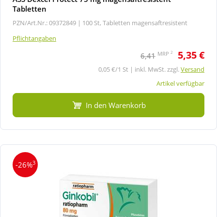
Tabletten
PZN/Art.Nr.: 09372849 |
100 St, Tabletten magensaftresistent
Pflichtangaben
5,35 €
2
MRP
6,41
0,05 €/1 St | inkl. MwSt. zzgl.
Versand
Artikel verfügbar
In den Warenkorb
3
-26%