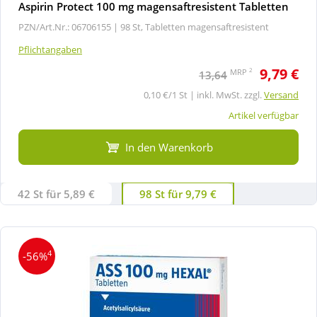
Aspirin Protect 100 mg magensaftresistent Tabletten
PZN/Art.Nr.: 06706155 |
98 St, Tabletten magensaftresistent
Pflichtangaben
9,79 €
2
MRP
13,64
0,10 €/1 St | inkl. MwSt. zzgl.
Versand
Artikel verfügbar
In den Warenkorb
42 St für 5,89 €
98 St für 9,79 €
4
-56%