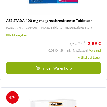
ASS STADA 100 mg magensaftresistente Tabletten
PZN/Art.Nr.: 10544066 |
100 St, Tabletten magensaftresistent
Pflichtangaben
2,89 €
2
MRP
5,64
0,03 €/1 St | inkl. MwSt. zzgl.
Versand
Artikel auf Lager
In den Warenkorb
3
-47%