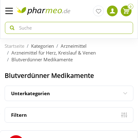
0
Startseite
Kategorien
Arzneimittel
zurück
zurück
Arzneimittel für Herz, Kreislauf & Venen
Blutverdünner Medikamente
ÜBERSICHT AKTIONEN
ÜBERSICHT KATEGORIEN
Blutverdünner Medikamente
Aktuelle Coupons
Arzneimittel
Unterkategorien
Gratis dazu
Bio & Genuss
Filtern
Neuheiten
Diabetes