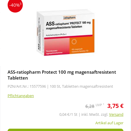
Sale
Körperpflege & Kosmetik
3
-40%
Schnäppchen
Liebe & Erotik
Sparsets
Mutter & Kind
Täglich gut versorgt
Nahrungsergänzung
ASS-ratiopharm Protect 100 mg magensaftresistent
Natur & Homöopathie
Tabletten
PZN/Art.Nr.: 15577596 |
100 St, Tabletten magensaftresistent
Sanitätshaus
Pflichtangaben
3,75 €
1
UVP
6,28
Sport & Fitness
0,04 €/1 St | inkl. MwSt. zzgl.
Versand
Artikel auf Lager
Tierbedarf