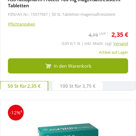
Tabletten
PZN/Art.Nr.: 15577567 |
50 St, Tabletten magensaftresistent
Pflichtangaben
2,35 €
1
UVP
4,19
0,05 €/1 St | inkl. MwSt. zzgl.
Versand
Artikel auf Lager
In den Warenkorb
50 St für 2,35 €
100 St für 3,75 €
4
-12%