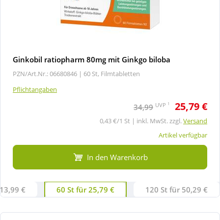
Ginkobil ratiopharm 80mg mit Ginkgo biloba
PZN/Art.Nr.: 06680846 |
60 St, Filmtabletten
Pflichtangaben
25,79 €
1
UVP
34,99
0,43 €/1 St | inkl. MwSt. zzgl.
Versand
Artikel verfügbar
In den Warenkorb
 13,99 €
60 St für 25,79 €
120 St für 50,29 €