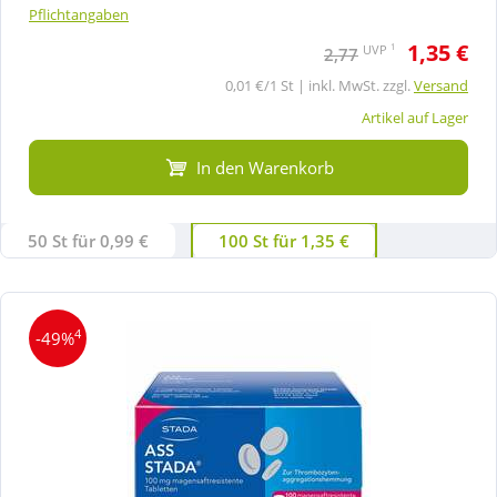
Pflichtangaben
1,35 €
1
UVP
2,77
0,01 €/1 St | inkl. MwSt. zzgl.
Versand
Artikel auf Lager
In den Warenkorb
50 St für 0,99 €
100 St für 1,35 €
4
-49%