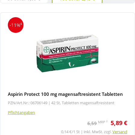
4
-11%
Aspirin Protect 100 mg magensaftresistent Tabletten
PZN/Art.Nr.: 06706149 |
42 St, Tabletten magensaftresistent
Pflichtangaben
5,89 €
2
MRP
6,59
0,14 €/1 St | inkl. MwSt. zzgl.
Versand