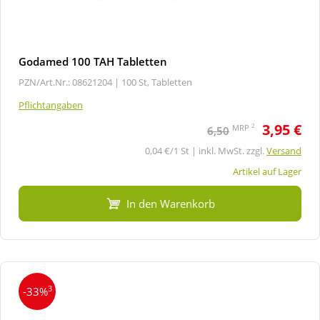
Godamed 100 TAH Tabletten
PZN/Art.Nr.: 08621204 |
100 St, Tabletten
Pflichtangaben
3,95 €
2
MRP
6,50
0,04 €/1 St | inkl. MwSt. zzgl.
Versand
Artikel auf Lager
In den Warenkorb
3
-33%