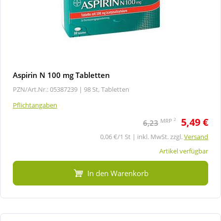
Aspirin N 100 mg Tabletten
PZN/Art.Nr.: 05387239 |
98 St, Tabletten
Pflichtangaben
5,49 €
2
MRP
6,23
0,06 €/1 St | inkl. MwSt. zzgl.
Versand
Artikel verfügbar
In den Warenkorb