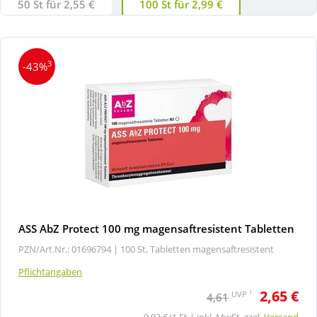
50 St für 2,55 €
100 St für 2,99 €
3
-43%
ASS AbZ Protect 100 mg magensaftresistent Tabletten
PZN/Art.Nr.: 01696794 |
100 St, Tabletten magensaftresistent
Pflichtangaben
2,65 €
1
UVP
4,61
0,03 €/1 St | inkl. MwSt. zzgl.
Versand