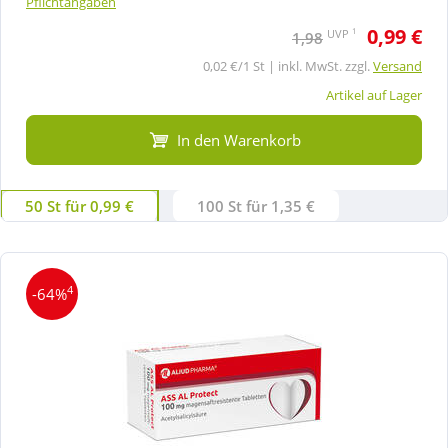
Pflichtangaben
0,99 €
1
UVP
1,98
0,02 €/1 St | inkl. MwSt. zzgl.
Versand
Artikel auf Lager
In den Warenkorb
50 St für 0,99 €
100 St für 1,35 €
4
-64%