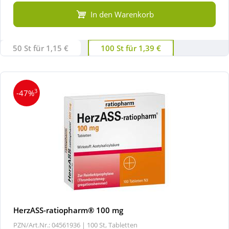
In den Warenkorb
50 St für 1,15 €
100 St für 1,39 €
3
-47%
HerzASS-ratiopharm® 100 mg
PZN/Art.Nr.: 04561936 |
100 St, Tabletten