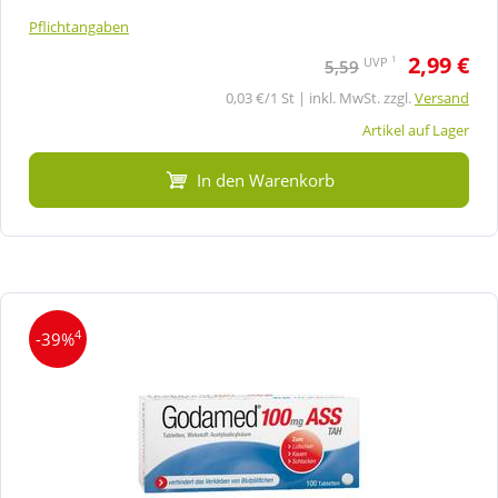
Pflichtangaben
2,99 €
1
UVP
5,59
0,03 €/1 St | inkl. MwSt. zzgl.
Versand
Artikel auf Lager
In den Warenkorb
4
-39%