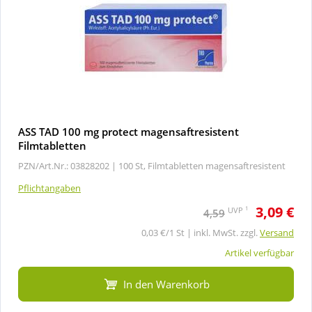
ASS TAD 100 mg protect magensaftresistent
Filmtabletten
PZN/Art.Nr.: 03828202 |
100 St, Filmtabletten magensaftresistent
Pflichtangaben
3,09 €
1
UVP
4,59
0,03 €/1 St | inkl. MwSt. zzgl.
Versand
Artikel verfügbar
In den Warenkorb