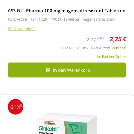
ASS G.L. Pharma 100 mg magensaftresistent Tabletten
PZN/Art.Nr.: 19471529 |
100 St, Tabletten magensaftresistent
Pflichtangaben
2,25 €
2
MRP
2,77
0,02 €/1 St | inkl. MwSt. zzgl.
Versand
Artikel verfügbar
In den Warenkorb
3
-21%