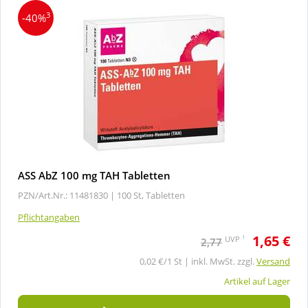
3
-40%
ASS AbZ 100 mg TAH Tabletten
PZN/Art.Nr.: 11481830 |
100 St, Tabletten
Pflichtangaben
1,65 €
1
UVP
2,77
0,02 €/1 St | inkl. MwSt. zzgl.
Versand
Artikel auf Lager