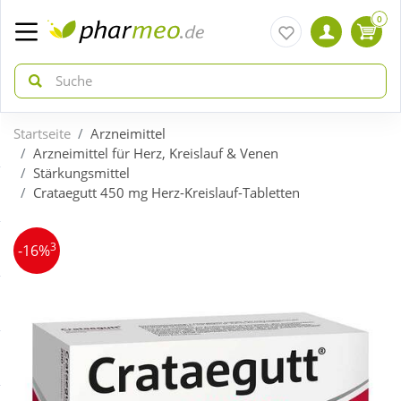
0
Startseite
Arzneimittel
zurück
zurück
Arzneimittel für Herz, Kreislauf & Venen
Stärkungsmittel
Crataegutt 450 mg Herz-Kreislauf-Tabletten
ÜBERSICHT AKTIONEN
ÜBERSICHT KATEGORIEN
3
Aktuelle Coupons
Arzneimittel
-16%
Gratis dazu
Bio & Genuss
Neuheiten
Diabetes