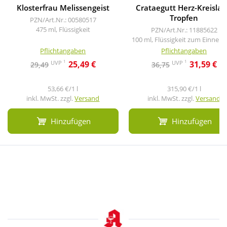
Klosterfrau Melissengeist
Crataegutt Herz-Kreislau
Tropfen
PZN/Art.Nr.: 00580517
475 ml, Flüssigkeit
PZN/Art.Nr.: 11885622
100 ml, Flüssigkeit zum Einneh
Pflichtangaben
Pflichtangaben
1
1
UVP
UVP
25,49 €
31,59 €
29,49
36,75
53,66 €/1 l
315,90 €/1 l
inkl. MwSt. zzgl.
Versand
inkl. MwSt. zzgl.
Versand
Hinzufügen
Hinzufügen