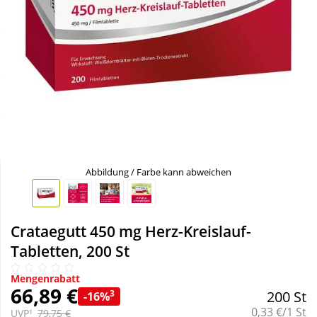
Sale
Körperpflege & Kosmetik
Schnäppchen
Liebe & Erotik
Sparsets
Mutter & Kind
Täglich gut versorgt
Nahrungsergänzung
Abbildung / Farbe kann abweichen
Natur & Homöopathie
Sanitätshaus
Crataegutt 450 mg Herz-Kreislauf-
Tabletten, 200 St
Sport & Fitness
Mengenrabatt
66,89 €
3
200 St
-16%
Grundpreis:
Tierbedarf
0,33 €/1 St
UVP¹
79,75 €