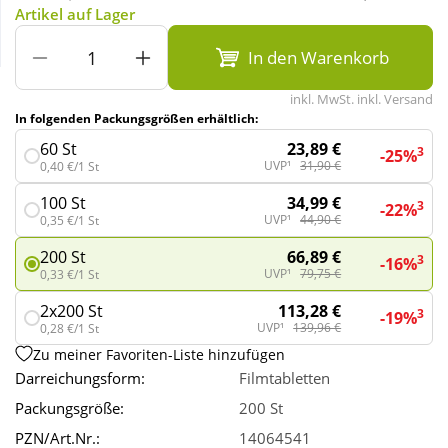
Artikel auf Lager
Wellness
In den Warenkorb
inkl. MwSt. inkl. Versand
In folgenden Packungsgrößen erhältlich:
23,89 €
60 St
3
-25%
UVP¹
31,90 €
0,40 €/1 St
34,99 €
100 St
3
-22%
UVP¹
44,90 €
0,35 €/1 St
66,89 €
200 St
3
-16%
UVP¹
79,75 €
0,33 €/1 St
113,28 €
2x200 St
3
-19%
UVP¹
139,96 €
0,28 €/1 St
Zu meiner Favoriten-Liste hinzufügen
Darreichungsform:
Filmtabletten
Packungsgröße:
200 St
PZN/Art.Nr.:
14064541