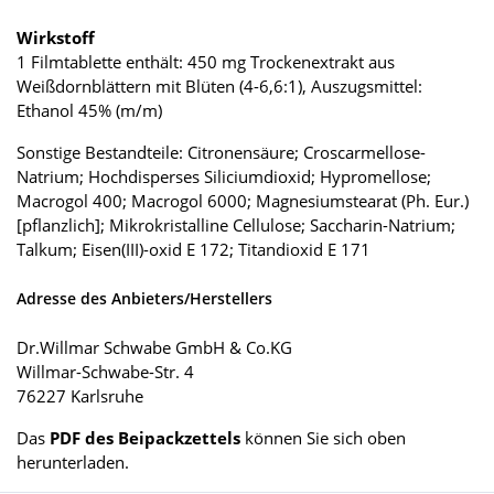
Wirkstoff
1 Filmtablette enthält: 450 mg Trockenextrakt aus
Weißdornblättern mit Blüten (4-6,6:1), Auszugsmittel:
Ethanol 45% (m/m)
Sonstige Bestandteile: Citronensäure; Croscarmellose-
Natrium; Hochdisperses Siliciumdioxid; Hypromellose;
Macrogol 400; Macrogol 6000; Magnesiumstearat (Ph. Eur.)
[pflanzlich]; Mikrokristalline Cellulose; Saccharin-Natrium;
Talkum; Eisen(III)-oxid E 172; Titandioxid E 171
Adresse des Anbieters/Herstellers
Dr.Willmar Schwabe GmbH & Co.KG
Willmar-Schwabe-Str. 4
76227 Karlsruhe
Das
PDF des Beipackzettels
können Sie sich oben
herunterladen.