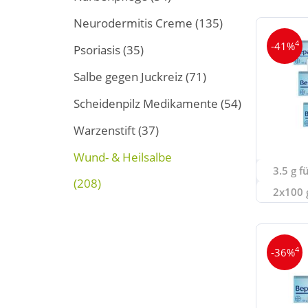
Neurodermitis Creme
(135)
4
-41%
Psoriasis
(35)
Salbe gegen Juckreiz
(71)
Scheidenpilz Medikamente
(54)
Warzenstift
(37)
Wund- & Heilsalbe
3.5 g f
(208)
2x100 g
4
-36%