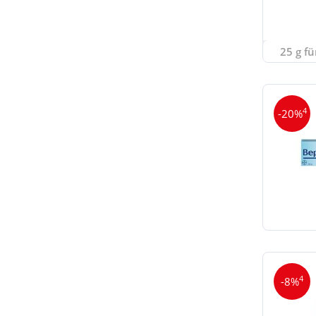
25 g fü
4
-20%
4
-8%