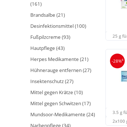
(161)
Brandsalbe
(21)
Desinfektionsmittel
(100)
25 g fü
Fußpilzcreme
(93)
Hautpflege
(43)
Herpes Medikamente
(21)
4
-28%
Hühnerauge entfernen
(27)
Insektenschutz
(27)
Mittel gegen Krätze
(10)
Mittel gegen Schwitzen
(17)
3.5 g f
Mundsoor-Medikamente
(24)
2x100 g
Narbenpflege
(34)