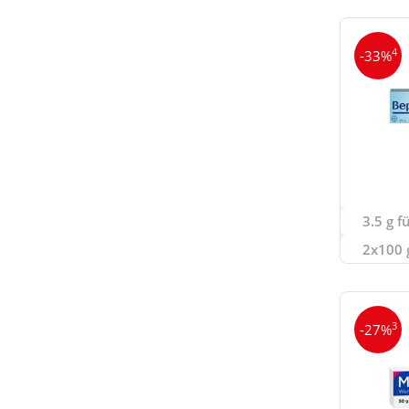
4
-33%
3.5 g f
2x100 g
3
-27%