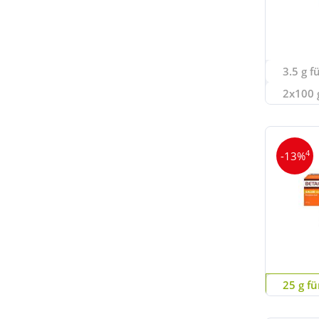
3.5 g f
2x100 g
4
-13%
25 g fü