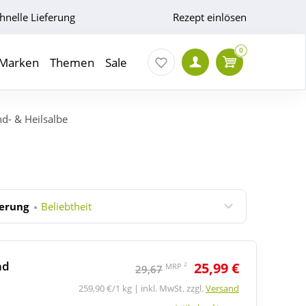
hnelle Lieferung
Rezept einlösen
0
Marken
Themen
Sale
d- & Heilsalbe
ierung
Beliebtheit
nd
25,99 €
2
MRP
29,67
259,90 €/1 kg | inkl. MwSt. zzgl.
Versand