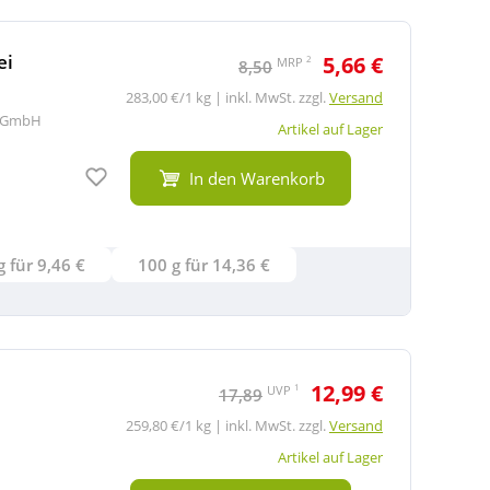
ei
5,66 €
2
MRP
8,50
283,00 €/1 kg | inkl. MwSt. zzgl.
Versand
l GmbH
Artikel auf Lager
Auf den Merkzettel
In den Warenkorb
2x20 g für 9,46 €
100 g für 14,36 €
12,99 €
1
UVP
17,89
259,80 €/1 kg | inkl. MwSt. zzgl.
Versand
Artikel auf Lager