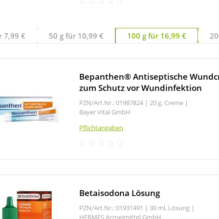
r 7,99 €
50 g für 10,99 €
100 g für 16,99 €
20
Bepanthen® Antiseptische Wund
zum Schutz vor Wundinfektion
PZN/Art.Nr.: 01987824 |
20 g, Creme
|
Bayer Vital GmbH
Pflichtangaben
Betaisodona Lösung
PZN/Art.Nr.: 01931491 |
30 ml, Lösung
|
HERMES Arzneimittel GmbH