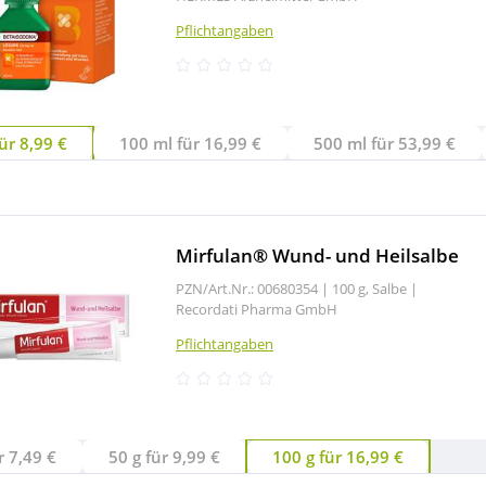
Pflichtangaben
ür 8,99 €
100 ml für 16,99 €
500 ml für 53,99 €
Mirfulan® Wund- und Heilsalbe
PZN/Art.Nr.: 00680354 |
100 g, Salbe
|
Recordati Pharma GmbH
Pflichtangaben
r 7,49 €
50 g für 9,99 €
100 g für 16,99 €