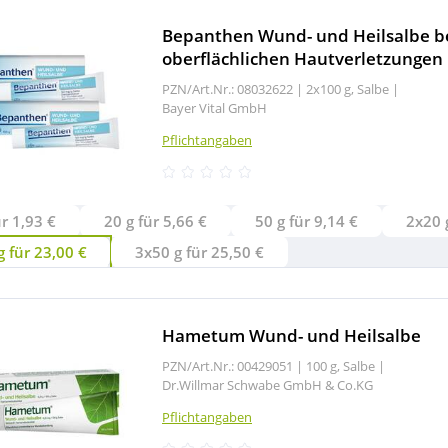
Bepanthen Wund- und Heilsalbe b
oberflächlichen Hautverletzungen
PZN/Art.Nr.: 08032622 |
2x100 g, Salbe
|
Bayer Vital GmbH
Pflichtangaben
ür 1,93 €
20 g für 5,66 €
50 g für 9,14 €
 für 23,00 €
3x50 g für 25,50 €
Hametum Wund- und Heilsalbe
PZN/Art.Nr.: 00429051 |
100 g, Salbe
|
Dr.Willmar Schwabe GmbH & Co.KG
Pflichtangaben