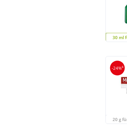
30 ml f
4
-24%
20 g fü