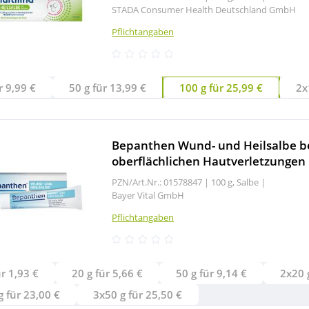
STADA Consumer Health Deutschland GmbH
Pflichtangaben
r 9,99 €
50 g für 13,99 €
100 g für 25,99 €
2x
Bepanthen Wund- und Heilsalbe b
oberflächlichen Hautverletzungen
PZN/Art.Nr.: 01578847 |
100 g, Salbe
|
Bayer Vital GmbH
Pflichtangaben
ür 1,93 €
20 g für 5,66 €
50 g für 9,14 €
 für 23,00 €
3x50 g für 25,50 €