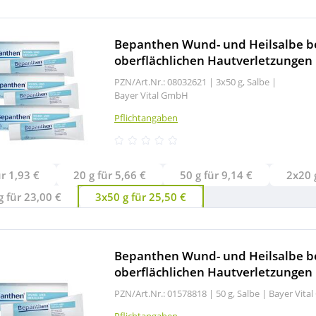
Bepanthen Wund- und Heilsalbe b
oberflächlichen Hautverletzungen
PZN/Art.Nr.: 08032621 |
3x50 g, Salbe
|
Bayer Vital GmbH
Pflichtangaben
ür 1,93 €
20 g für 5,66 €
50 g für 9,14 €
 für 23,00 €
3x50 g für 25,50 €
Bepanthen Wund- und Heilsalbe b
oberflächlichen Hautverletzungen
PZN/Art.Nr.: 01578818 |
50 g, Salbe
|
Bayer Vita
Pflichtangaben