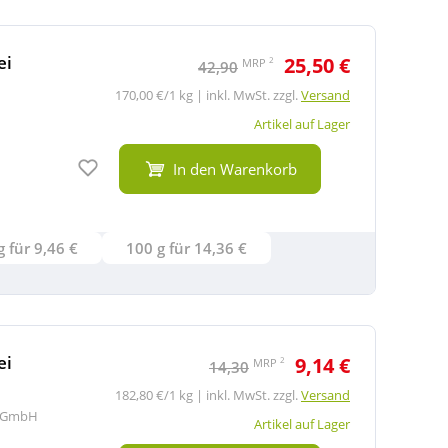
ei
25,50 €
2
MRP
42,90
170,00 €/1 kg | inkl. MwSt. zzgl.
Versand
Artikel auf Lager
Auf den Merkzettel
In den Warenkorb
2x20 g für 9,46 €
100 g für 14,36 €
ei
9,14 €
2
MRP
14,30
182,80 €/1 kg | inkl. MwSt. zzgl.
Versand
l GmbH
Artikel auf Lager