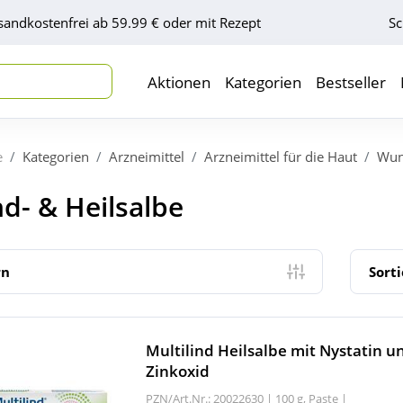
sandkostenfrei ab 59.99 € oder mit Rezept
Sc
Aktionen
Kategorien
Bestseller
e
Kategorien
Arzneimittel
Arzneimittel für die Haut
Wun
d- & Heilsalbe
rn
Sort
Multilind Heilsalbe mit Nystatin u
Zinkoxid
PZN/Art.Nr.: 20022630 |
100 g, Paste
|