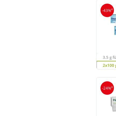
4
-43%
3.5 g f
2x100 g
4
-24%