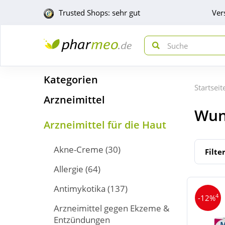
Trusted Shops: sehr gut
Ver
Kategorien
Startseit
Arzneimittel
Wun
Arzneimittel für die Haut
Akne-Creme
(30)
Filte
Allergie
(64)
Antimykotika
(137)
4
-12%
Arzneimittel gegen Ekzeme &
Entzündungen