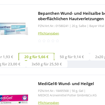
Bepanthen Wund- und Heilsalbe b
oberflächlichen Hautverletzungen
PZN/Art.Nr.: 01580241 |
20 g, Salbe
|
Bayer Vita
Pflichtangaben
ür 1,93 €
20 g für 5,66 €
50 g für 9,14 €
 für 23,00 €
3x50 g für 25,50 €
MediGel® Wund- und Heilgel
PZN/Art.Nr.: 18495568 |
50 g, Gel
|
MEDICE Arzneimittel Pütter GmbH&Co.KG
Pflichtangaben