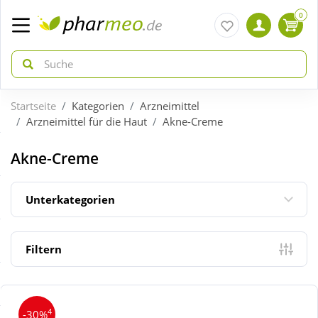
0
Startseite
Kategorien
Arzneimittel
zurück
zurück
Arzneimittel für die Haut
Akne-Creme
ÜBERSICHT AKTIONEN
ÜBERSICHT KATEGORIEN
Akne-Creme
Aktuelle Coupons
Arzneimittel
Unterkategorien
Gratis dazu
Bio & Genuss
Filtern
Neuheiten
Diabetes
4
-30%