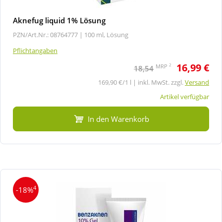
Aknefug liquid 1% Lösung
PZN/Art.Nr.: 08764777 |
100 ml, Lösung
Pflichtangaben
16,99 €
2
MRP
18,54
169,90 €/1 l | inkl. MwSt. zzgl.
Versand
Artikel verfügbar
In den Warenkorb
4
-18%