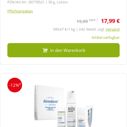
PZN/Art.Nr.: 00778521 |
30 g, Lotion
Pflichtangaben
17,99 €
2
MRP
19,99
599,67 €/1 kg | inkl. MwSt. zzgl.
Versand
Artikel verfügbar
In den Warenkorb
4
-12%