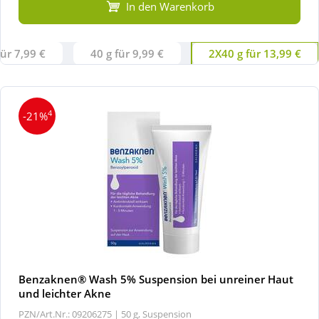
In den Warenkorb
für 7,99 €
40 g für 9,99 €
2X40 g für 13,99 €
4
-21%
Benzaknen® Wash 5% Suspension bei unreiner Haut
und leichter Akne
PZN/Art.Nr.: 09206275 |
50 g, Suspension