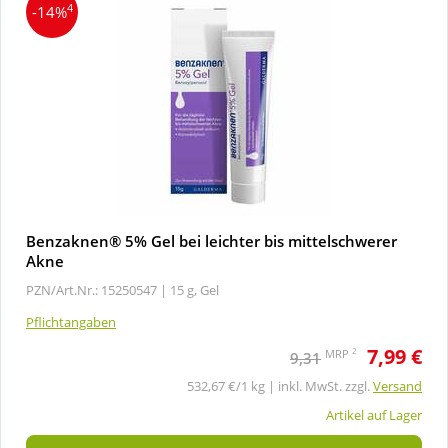
4
-14%
Benzaknen® 5% Gel bei leichter bis mittelschwerer
Akne
PZN/Art.Nr.: 15250547 |
15 g, Gel
Pflichtangaben
7,99 €
2
MRP
9,31
532,67 €/1 kg | inkl. MwSt. zzgl.
Versand
Artikel auf Lager