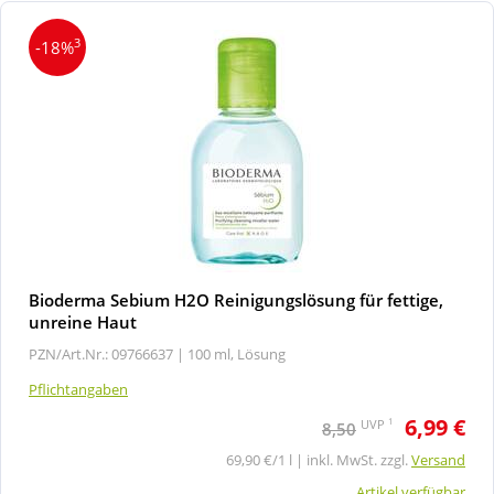
3
-18%
Bioderma Sebium H2O Reinigungslösung für fettige,
unreine Haut
PZN/Art.Nr.: 09766637 |
100 ml, Lösung
Pflichtangaben
6,99 €
1
UVP
8,50
69,90 €/1 l | inkl. MwSt. zzgl.
Versand
Artikel verfügbar