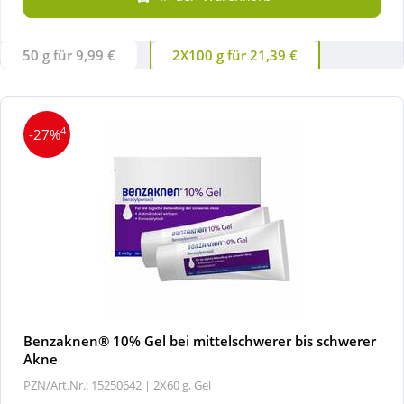
Wellness
50 g für 9,99 €
2X100 g für 21,39 €
4
-27%
Benzaknen® 10% Gel bei mittelschwerer bis schwerer
Akne
PZN/Art.Nr.: 15250642 |
2X60 g, Gel