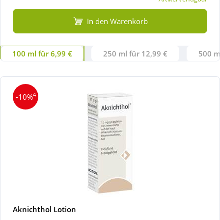
In den Warenkorb
100 ml für 6,99 €
250 ml für 12,99 €
500 ml
4
-10%
Aknichthol Lotion