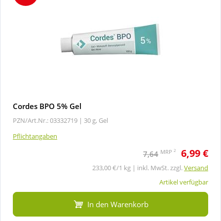
Cordes BPO 5% Gel
PZN/Art.Nr.: 03332719 |
30 g, Gel
Pflichtangaben
6,99 €
2
MRP
7,64
233,00 €/1 kg | inkl. MwSt. zzgl.
Versand
Artikel verfügbar
In den Warenkorb