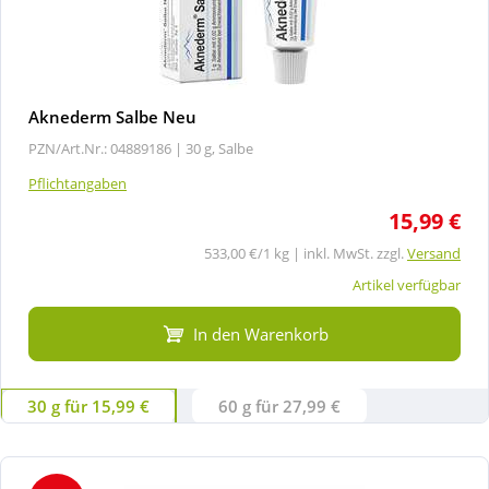
Aknederm Salbe Neu
PZN/Art.Nr.: 04889186 |
30 g, Salbe
Pflichtangaben
15,99 €
533,00 €/1 kg | inkl. MwSt. zzgl.
Versand
Artikel verfügbar
In den Warenkorb
30 g für 15,99 €
60 g für 27,99 €