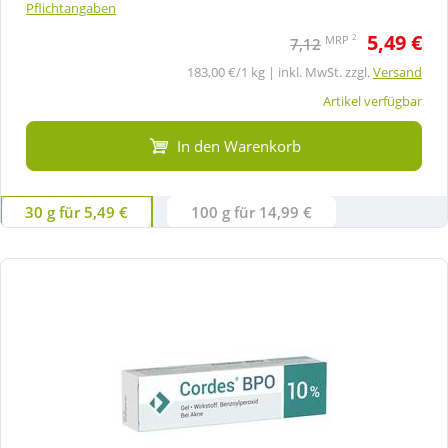
Pflichtangaben
5,49 €
2
MRP
7,12
183,00 €/1 kg | inkl. MwSt. zzgl.
Versand
Artikel verfügbar
In den Warenkorb
30 g für 5,49 €
100 g für 14,99 €