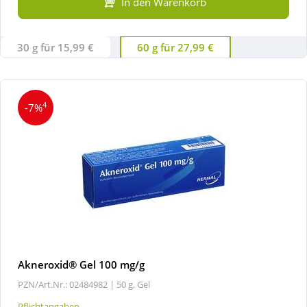
In den Warenkorb
30 g für 15,99 €
60 g für 27,99 €
4
-7%
Akneroxid® Gel 100 mg/g
PZN/Art.Nr.: 02484982 |
50 g, Gel
Pflichtangaben