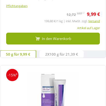
Pflichtangaben
9,99 €
2
MRP
12,72
199,80 €/1 kg | inkl. MwSt. zzgl.
Versand
Artikel auf Lager
In den Warenkorb
50 g für 9,99 €
2X100 g für 21,39 €
4
-15%