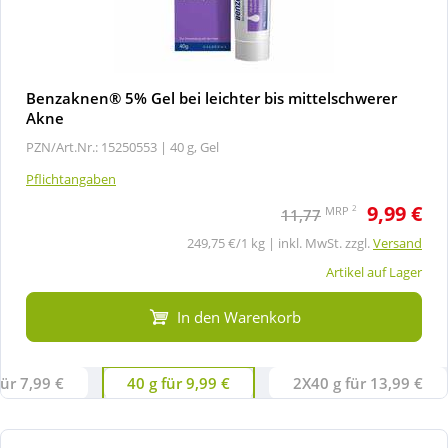
Benzaknen® 5% Gel bei leichter bis mittelschwerer
Akne
PZN/Art.Nr.: 15250553 |
40 g, Gel
Pflichtangaben
9,99 €
2
MRP
11,77
249,75 €/1 kg | inkl. MwSt. zzgl.
Versand
Artikel auf Lager
In den Warenkorb
für 7,99 €
40 g für 9,99 €
2X40 g für 13,99 €