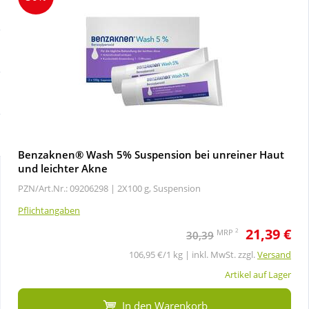
Sale
Körperpflege & Kosmetik
Schnäppchen
Liebe & Erotik
Sparsets
Mutter & Kind
Täglich gut versorgt
Nahrungsergänzung
Benzaknen® Wash 5% Suspension bei unreiner Haut
und leichter Akne
Natur & Homöopathie
PZN/Art.Nr.: 09206298 |
2X100 g, Suspension
Pflichtangaben
Sanitätshaus
21,39 €
2
MRP
30,39
106,95 €/1 kg | inkl. MwSt. zzgl.
Versand
Sport & Fitness
Artikel auf Lager
Tierbedarf
In den Warenkorb