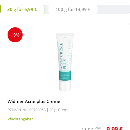
30 g für 6,99 €
100 g für 14,99 €
4
-10%
Widmer Acne plus Creme
PZN/Art.Nr.: 00708963 |
20 g, Creme
Pflichtangaben
9,99 €
2
MRP
11,07