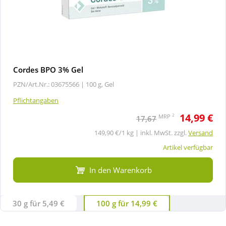
Cordes BPO 3% Gel
PZN/Art.Nr.: 03675566 |
100 g, Gel
Pflichtangaben
14,99 €
2
MRP
17,67
149,90 €/1 kg | inkl. MwSt. zzgl.
Versand
Artikel verfügbar
In den Warenkorb
30 g für 5,49 €
100 g für 14,99 €