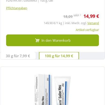
PZN/Art.Nr.: 03439943 |
100 g, Gel
Pflichtangaben
14,99 €
2
MRP
18,09
149,90 €/1 kg | inkl. MwSt. zzgl.
Versand
Artikel verfügbar
In den Warenkorb
30 g für 7,99 €
100 g für 14,99 €