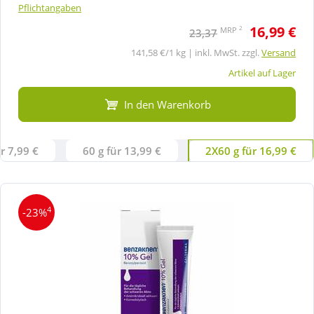
Pflichtangaben
16,99 €
2
MRP
23,37
141,58 €/1 kg | inkl. MwSt. zzgl.
Versand
Artikel auf Lager
In den Warenkorb
ür 7,99 €
60 g für 13,99 €
2X60 g für 16,99 €
4
-23%