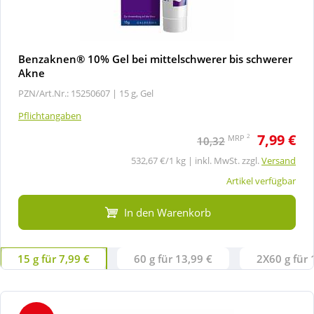
Benzaknen® 10% Gel bei mittelschwerer bis schwerer
Akne
PZN/Art.Nr.: 15250607 |
15 g, Gel
Pflichtangaben
7,99 €
2
MRP
10,32
532,67 €/1 kg | inkl. MwSt. zzgl.
Versand
Artikel verfügbar
In den Warenkorb
15 g für 7,99 €
60 g für 13,99 €
2X60 g für 