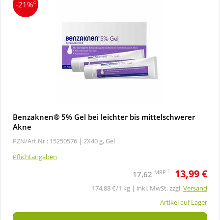
4
-21%
Benzaknen® 5% Gel bei leichter bis mittelschwerer
Akne
PZN/Art.Nr.: 15250576 |
2X40 g, Gel
Pflichtangaben
13,99 €
2
MRP
17,62
174,88 €/1 kg | inkl. MwSt. zzgl.
Versand
Artikel auf Lager