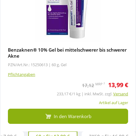
Benzaknen® 10% Gel bei mittelschwerer bis schwerer
Akne
PZN/Art.Nr.: 15250613 |
60 g, Gel
Pflichtangaben
13,99 €
2
MRP
17,12
233,17 €/1 kg | inkl. MwSt. zzgl.
Versand
Artikel auf Lager
In den Warenkorb