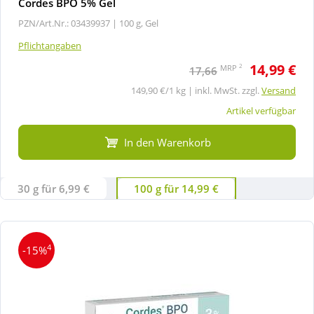
Cordes BPO 5% Gel
PZN/Art.Nr.: 03439937 |
100 g, Gel
Pflichtangaben
14,99 €
2
MRP
17,66
149,90 €/1 kg | inkl. MwSt. zzgl.
Versand
Artikel verfügbar
In den Warenkorb
30 g für 6,99 €
100 g für 14,99 €
4
-15%