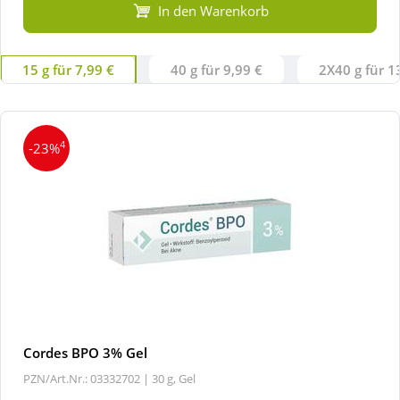
In den Warenkorb
15 g für 7,99 €
40 g für 9,99 €
2X40 g für 1
4
-23%
Cordes BPO 3% Gel
PZN/Art.Nr.: 03332702 |
30 g, Gel