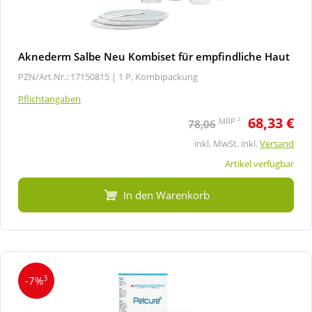
Aknederm Salbe Neu Kombiset für empfindliche Haut
PZN/Art.Nr.: 17150815 |
1 P, Kombipackung
Pflichtangaben
68,33 €
2
MRP
78,06
inkl. MwSt. inkl.
Versand
Artikel verfügbar
In den Warenkorb
3
-7%