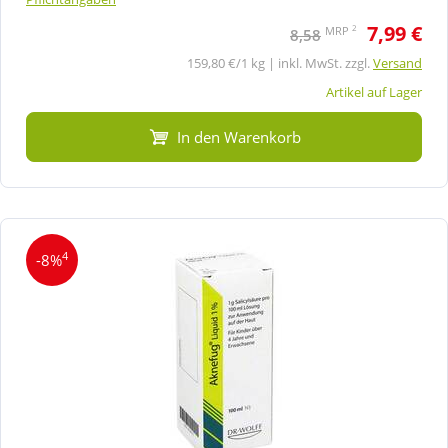
7,99 €
2
MRP
8,58
159,80 €/1 kg | inkl. MwSt. zzgl.
Versand
Artikel auf Lager
In den Warenkorb
4
-8%