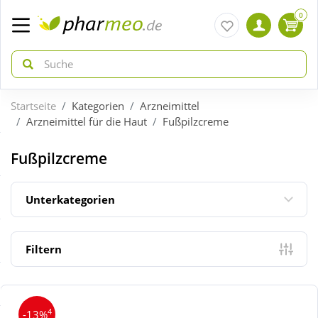
0
Startseite
Kategorien
Arzneimittel
zurück
zurück
Arzneimittel für die Haut
Fußpilzcreme
ÜBERSICHT AKTIONEN
ÜBERSICHT KATEGORIEN
Fußpilzcreme
Aktuelle Coupons
Arzneimittel
Unterkategorien
Gratis dazu
Bio & Genuss
Filtern
Neuheiten
Diabetes
4
-13%