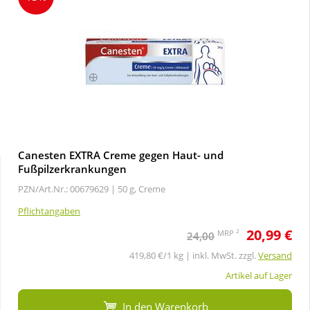
Sale
Körperpflege & Kosmetik
Schnäppchen
Liebe & Erotik
Sparsets
Mutter & Kind
Täglich gut versorgt
Nahrungsergänzung
Canesten EXTRA Creme gegen Haut- und
Fußpilzerkrankungen
Natur & Homöopathie
PZN/Art.Nr.: 00679629 |
50 g, Creme
Pflichtangaben
Sanitätshaus
20,99 €
2
MRP
24,00
419,80 €/1 kg | inkl. MwSt. zzgl.
Versand
Sport & Fitness
Artikel auf Lager
Tierbedarf
In den Warenkorb