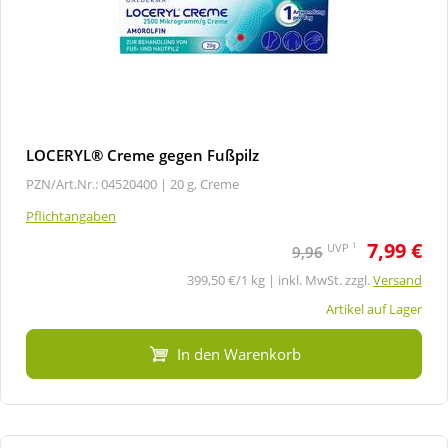
LOCERYL® Creme gegen Fußpilz
PZN/Art.Nr.: 04520400 |
20 g, Creme
Pflichtangaben
7,99 €
1
UVP
9,96
399,50 €/1 kg | inkl. MwSt. zzgl.
Versand
Artikel auf Lager
In den Warenkorb