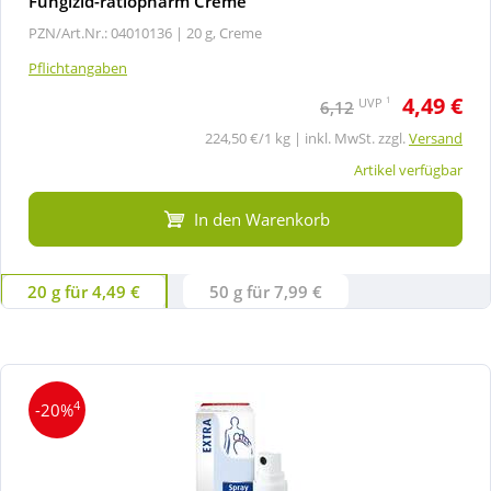
Fungizid-ratiopharm Creme
PZN/Art.Nr.: 04010136 |
20 g, Creme
Pflichtangaben
4,49 €
1
UVP
6,12
224,50 €/1 kg | inkl. MwSt. zzgl.
Versand
Artikel verfügbar
In den Warenkorb
20 g für 4,49 €
50 g für 7,99 €
4
-20%