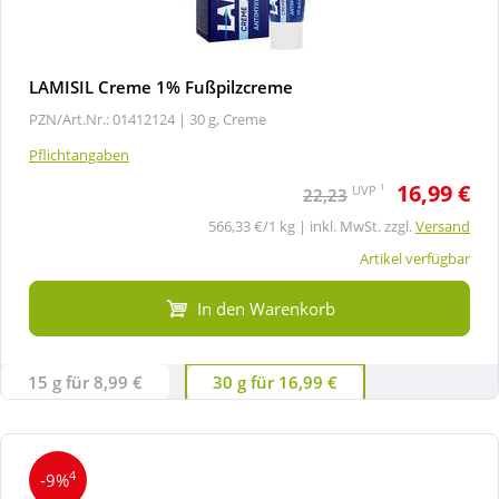
LAMISIL Creme 1% Fußpilzcreme
PZN/Art.Nr.: 01412124 |
30 g, Creme
Pflichtangaben
16,99 €
1
UVP
22,23
566,33 €/1 kg | inkl. MwSt. zzgl.
Versand
Artikel verfügbar
In den Warenkorb
15 g für 8,99 €
30 g für 16,99 €
4
-9%