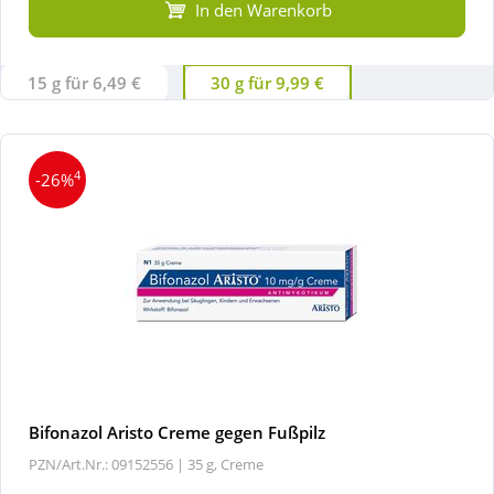
In den Warenkorb
15 g für 6,49 €
30 g für 9,99 €
4
-26%
Bifonazol Aristo Creme gegen Fußpilz
PZN/Art.Nr.: 09152556 |
35 g, Creme