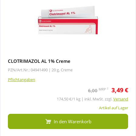
CLOTRIMAZOL AL 1% Creme
PZN/Art.Nr.: 04941490 |
20 g, Creme
Pflichtangaben
3,49 €
2
MRP
6,00
174,50 €/1 kg | inkl. MwSt. zzgl.
Versand
Artikel auf Lager
In den Warenkorb