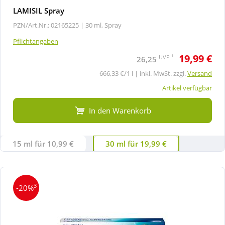
LAMISIL Spray
PZN/Art.Nr.: 02165225 |
30 ml, Spray
Pflichtangaben
19,99 €
1
UVP
26,25
666,33 €/1 l | inkl. MwSt. zzgl.
Versand
Artikel verfügbar
In den Warenkorb
15 ml für 10,99 €
30 ml für 19,99 €
3
-20%