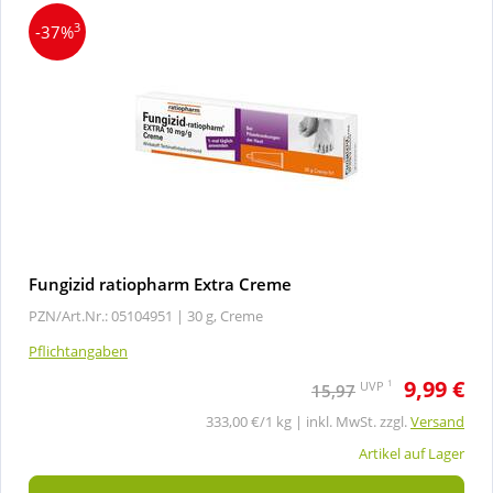
3
-37%
Fungizid ratiopharm Extra Creme
PZN/Art.Nr.: 05104951 |
30 g, Creme
Pflichtangaben
9,99 €
1
UVP
15,97
333,00 €/1 kg | inkl. MwSt. zzgl.
Versand
Artikel auf Lager