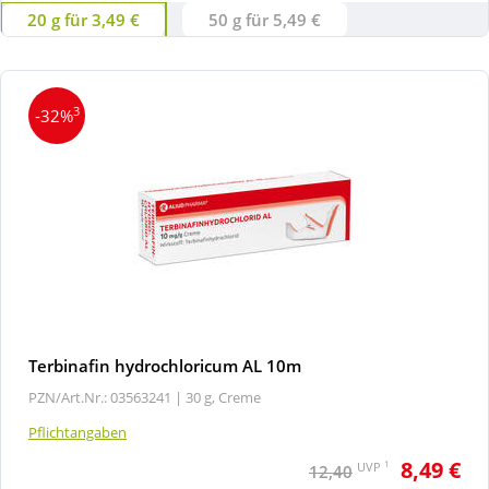
20 g für 3,49 €
50 g für 5,49 €
3
-32%
Terbinafin hydrochloricum AL 10m
PZN/Art.Nr.: 03563241 |
30 g, Creme
Pflichtangaben
8,49 €
1
UVP
12,40