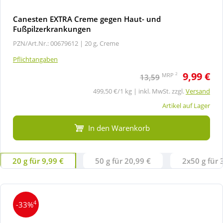
Canesten EXTRA Creme gegen Haut- und
Fußpilzerkrankungen
PZN/Art.Nr.: 00679612 |
20 g, Creme
Pflichtangaben
9,99 €
2
MRP
13,59
499,50 €/1 kg | inkl. MwSt. zzgl.
Versand
Artikel auf Lager
In den Warenkorb
20 g für 9,99 €
50 g für 20,99 €
2x50 g für 
4
-33%