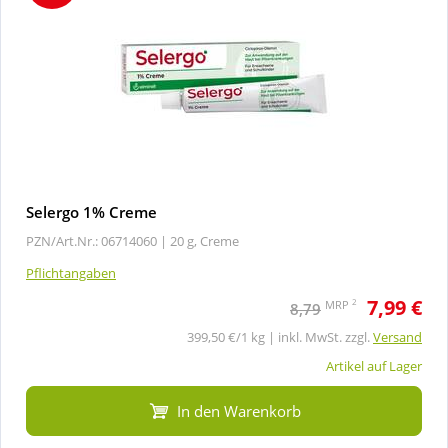
Selergo 1% Creme
PZN/Art.Nr.: 06714060 |
20 g, Creme
Pflichtangaben
7,99 €
2
MRP
8,79
399,50 €/1 kg | inkl. MwSt. zzgl.
Versand
Artikel auf Lager
In den Warenkorb