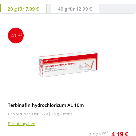
20 g für 7,99 €
40 g für 12,99 €
3
-41%
Terbinafin hydrochloricum AL 10m
PZN/Art.Nr.: 03563229 |
15 g, Creme
Pflichtangaben
4,19 €
1
UVP
7,12