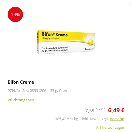
4
-14%
Bifon Creme
PZN/Art.Nr.: 08931206 |
35 g, Creme
Pflichtangaben
6,49 €
2
MRP
7,59
185,43 €/1 kg | inkl. MwSt. zzgl.
Versand
Artikel auf Lager