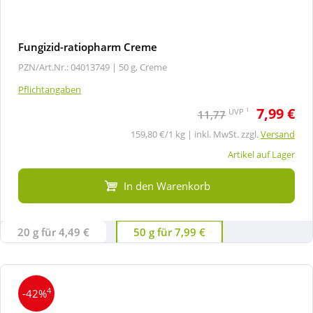
Fungizid-ratiopharm Creme
PZN/Art.Nr.: 04013749 |
50 g, Creme
Pflichtangaben
7,99 €
1
UVP
11,77
159,80 €/1 kg | inkl. MwSt. zzgl.
Versand
Artikel auf Lager
In den Warenkorb
20 g für 4,49 €
50 g für 7,99 €
4
-42%