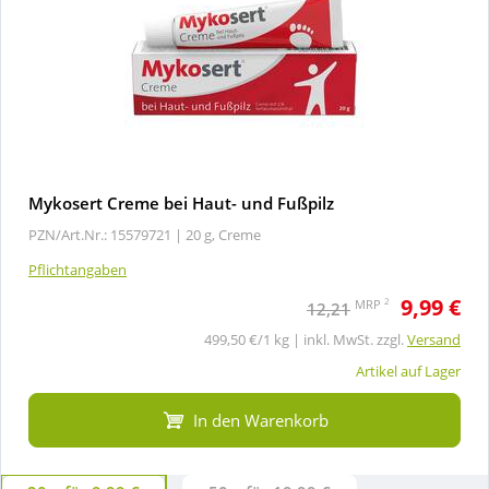
Mykosert Creme bei Haut- und Fußpilz
PZN/Art.Nr.: 15579721 |
20 g, Creme
Pflichtangaben
9,99 €
2
MRP
12,21
499,50 €/1 kg | inkl. MwSt. zzgl.
Versand
Artikel auf Lager
In den Warenkorb