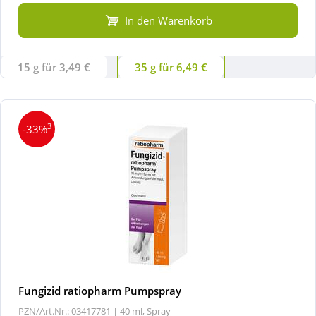
In den Warenkorb
15 g für 3,49 €
35 g für 6,49 €
3
-33%
Fungizid ratiopharm Pumpspray
PZN/Art.Nr.: 03417781 |
40 ml, Spray