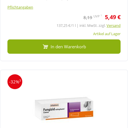
Pflichtangaben
5,49 €
1
UVP
8,19
137,25 €/1 l | inkl. MwSt. zzgl.
Versand
Artikel auf Lager
In den Warenkorb
3
-32%