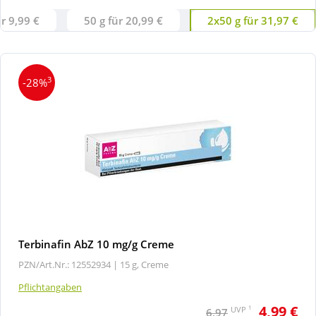
ür 9,99 €
50 g für 20,99 €
2x50 g für 31,97 €
3
-28%
Terbinafin AbZ 10 mg/g Creme
PZN/Art.Nr.: 12552934 |
15 g, Creme
Pflichtangaben
4,99 €
1
UVP
6,97