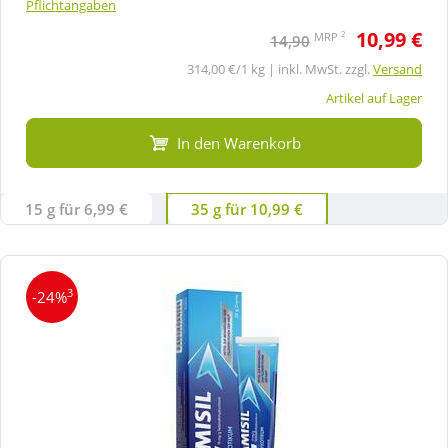
Pflichtangaben
10,99 €
2
MRP
14,90
314,00 €/1 kg | inkl. MwSt. zzgl.
Versand
Artikel auf Lager
In den Warenkorb
15 g für 6,99 €
35 g für 10,99 €
3
-24%