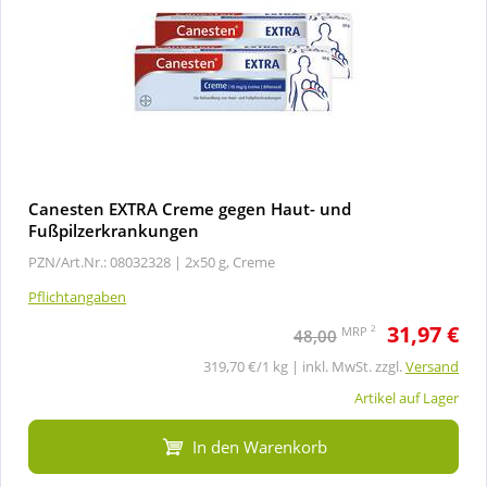
Canesten EXTRA Creme gegen Haut- und
Fußpilzerkrankungen
PZN/Art.Nr.: 08032328 |
2x50 g, Creme
Pflichtangaben
31,97 €
2
MRP
48,00
319,70 €/1 kg | inkl. MwSt. zzgl.
Versand
Artikel auf Lager
In den Warenkorb