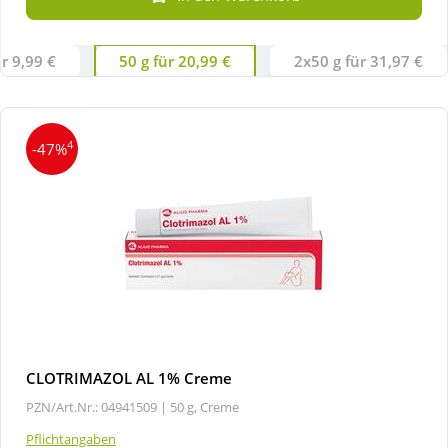
Wellness
ür 9,99 €
50 g für 20,99 €
2x50 g für 31,97 €
4
-47%
CLOTRIMAZOL AL 1% Creme
PZN/Art.Nr.: 04941509 |
50 g, Creme
Pflichtangaben