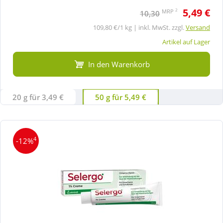
5,49 €
2
MRP
10,30
109,80 €/1 kg | inkl. MwSt. zzgl.
Versand
Artikel auf Lager
In den Warenkorb
20 g für 3,49 €
50 g für 5,49 €
4
-12%