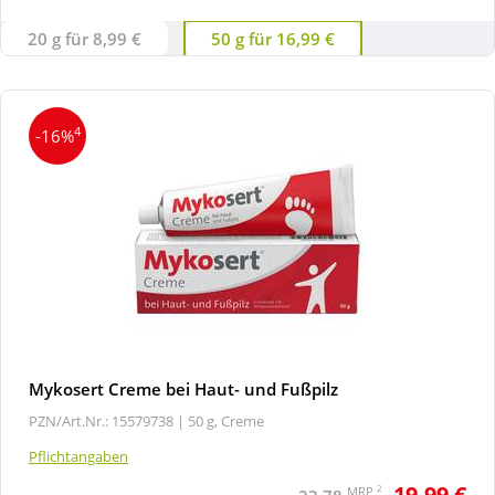
20 g für 8,99 €
50 g für 16,99 €
4
-16%
Mykosert Creme bei Haut- und Fußpilz
PZN/Art.Nr.: 15579738 |
50 g, Creme
Pflichtangaben
19,99 €
2
MRP