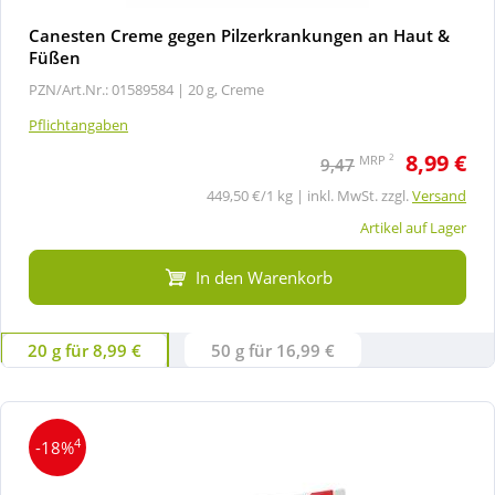
Canesten Creme gegen Pilzerkrankungen an Haut &
Füßen
PZN/Art.Nr.: 01589584 |
20 g, Creme
Pflichtangaben
8,99 €
2
MRP
9,47
449,50 €/1 kg | inkl. MwSt. zzgl.
Versand
Artikel auf Lager
In den Warenkorb
20 g für 8,99 €
50 g für 16,99 €
4
-18%