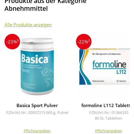
Produkte aus der Kategorie
Abnehmmittel
Alle Produkte anzeigen
3
3
-23%
-22%
Basica Sport Pulver
formoline L112 Tablette
PZN/Art.Nr.: 00937215
660 g, Pulver
PZN/Art.Nr.: 01366335
80 St, Tabletten
Pflichtangaben
Pflichtangaben