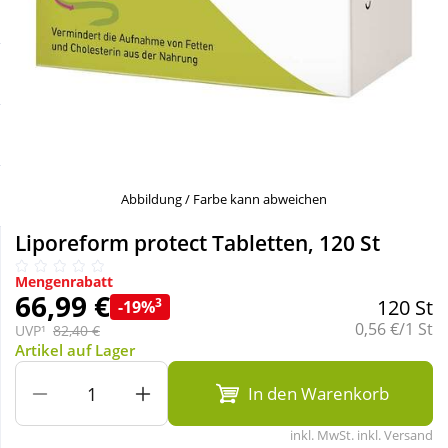
Sale
Körperpflege & Kosmetik
Schnäppchen
Liebe & Erotik
Sparsets
Mutter & Kind
Täglich gut versorgt
Nahrungsergänzung
Abbildung / Farbe kann abweichen
Liporeform protect Tabletten, 120 St
Natur & Homöopathie
Mengenrabatt
66,99 €
3
120 St
-19%
Sanitätshaus
Grundpreis:
0,56 €/1 St
UVP¹
82,40 €
Artikel auf Lager
Sport & Fitness
In den Warenkorb
inkl. MwSt. inkl. Versand
Tierbedarf