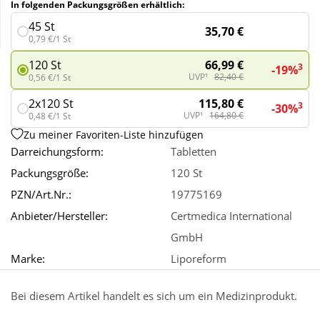
In folgenden Packungsgrößen erhältlich:
45 St
35,70 €
Wellness
0,79 €/1 St
66,99 €
120 St
3
-19%
UVP¹
82,40 €
0,56 €/1 St
115,80 €
2x120 St
3
-30%
UVP¹
164,80 €
0,48 €/1 St
Zu meiner Favoriten-Liste hinzufügen
Darreichungsform:
Tabletten
Packungsgröße:
120 St
PZN/Art.Nr.:
19775169
Anbieter/Hersteller:
Certmedica International
GmbH
Marke:
Liporeform
Bei diesem Artikel handelt es sich um ein Medizinprodukt.