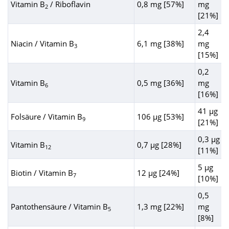
Vitamin B
/ Riboflavin
0,8 mg [57%]
mg
2
[21%]
2,4
Niacin / Vitamin B
6,1 mg [38%]
mg
3
[15%]
0,2
Vitamin B
0,5 mg [36%]
mg
6
[16%]
41 µg
Folsäure / Vitamin B
106 µg [53%]
9
[21%]
0,3 µg
Vitamin B
0,7 µg [28%]
12
[11%]
5 µg
Biotin / Vitamin B
12 µg [24%]
7
[10%]
0,5
Pantothensäure / Vitamin B
1,3 mg [22%]
mg
5
[8%]