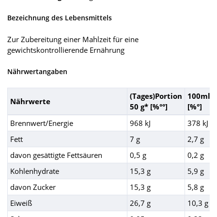
Bezeichnung des Lebensmittels
Zur Zubereitung einer Mahlzeit für eine
gewichtskontrollierende Ernährung
Nährwertangaben
(Tages)Portion
100ml
Nährwerte
50 g* [%°°]
[%°]
Brennwert/Energie
968 kJ
378 kJ
Fett
7 g
2,7 g
davon gesättigte Fettsäuren
0,5 g
0,2 g
Kohlenhydrate
15,3 g
5,9 g
davon Zucker
15,3 g
5,8 g
Eiweiß
26,7 g
10,3 g