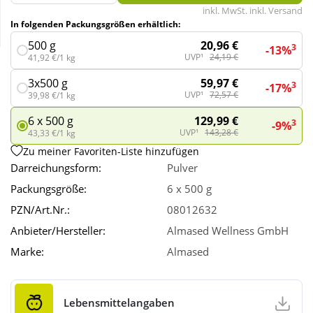
inkl. MwSt. inkl. Versand
In folgenden Packungsgrößen erhältlich:
Wellness
20,96 €
500 g
3
-13%
UVP¹
24,19 €
41,92 €/1 kg
59,97 €
3x500 g
3
-17%
UVP¹
72,57 €
39,98 €/1 kg
129,99 €
6 x 500 g
3
-9%
UVP¹
143,28 €
43,33 €/1 kg
Zu meiner Favoriten-Liste hinzufügen
Darreichungsform:
Pulver
Packungsgröße:
6 x 500 g
PZN/Art.Nr.:
08012632
Anbieter/Hersteller:
Almased Wellness GmbH
Marke:
Almased
Lebensmittelangaben