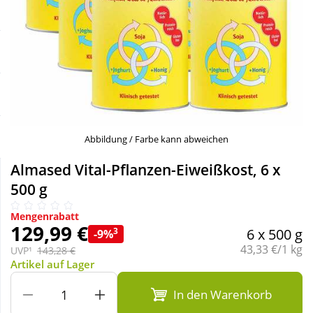
Sale
Körperpflege & Kosmetik
Schnäppchen
Liebe & Erotik
Sparsets
Mutter & Kind
Täglich gut versorgt
Nahrungsergänzung
Abbildung / Farbe kann abweichen
Almased Vital-Pflanzen-Eiweißkost, 6 x
Natur & Homöopathie
500 g
Mengenrabatt
Sanitätshaus
129,99 €
3
6 x 500 g
-9%
Grundpreis:
43,33 €/1 kg
UVP¹
143,28 €
Artikel auf Lager
Sport & Fitness
In den Warenkorb
Tierbedarf