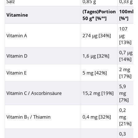
Salz
0,85 g
0,33 g
(Tages)Portion
100ml
Vitamine
50 g* [%°°]
[%°]
107
Vitamin A
274 µg [34%]
µg
[13%]
0,7 µg
Vitamin D
1,6 µg [32%]
[14%]
2 mg
Vitamin E
5 mg [42%]
[17%]
5,9
Vitamin C / Ascorbinsäure
15,2 mg [19%]
mg
[7%]
0,2
Vitamin B
/ Thiamin
0,4 mg [32%]
mg
1
[21%]
0,3