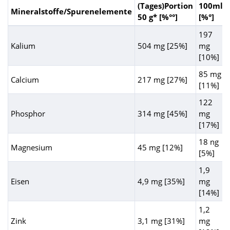
(Tages)Portion
100ml
Mineralstoffe/Spurenelemente
50 g* [%°°]
[%°]
197
Kalium
504 mg [25%]
mg
[10%]
85 mg
Calcium
217 mg [27%]
[11%]
122
Phosphor
314 mg [45%]
mg
[17%]
18 ng
Magnesium
45 mg [12%]
[5%]
1,9
Eisen
4,9 mg [35%]
mg
[14%]
1,2
Zink
3,1 mg [31%]
mg