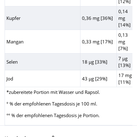
[12%]
0,14
Kupfer
0,36 mg [36%]
mg
[14%]
0,13
Mangan
0,33 mg [17%]
mg
[7%]
7 µg
Selen
18 µg [33%]
[13%]
17 mg
Jod
43 µg [29%]
[11%]
*zubereitete Portion mit Wasser und Rapsöl.
° % der empfohlenen Tagesdosis je 100 ml.
°° % der empfohlenen Tagesdosis je Portion.
9