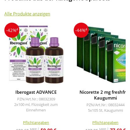
Alle Produkte anzeigen
4
4
-42%
-44%
Iberogast ADVANCE
Nicorette 2 mg freshfrui
Kaugummi
PZN/Art.Nr.: 08032309
2x100 ml, Flüssigkeit zum
PZN/Art.Nr.: 08032444
Einnehmen
5x105 St, Kaugummi
Pflichtangaben
Pflichtangaben
2
2
MRP
MRP