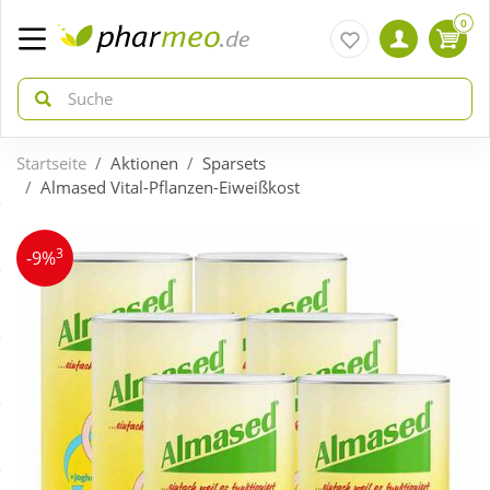
0
Startseite
Aktionen
Sparsets
zurück
zurück
Almased Vital-Pflanzen-Eiweißkost
ÜBERSICHT AKTIONEN
ÜBERSICHT KATEGORIEN
3
-9%
Aktuelle Coupons
Arzneimittel
Gratis dazu
Bio & Genuss
Neuheiten
Diabetes