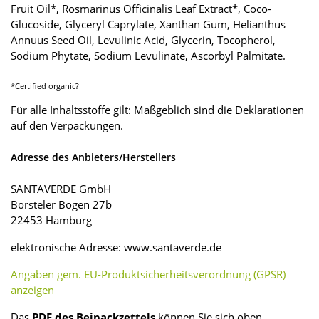
Fruit Oil*, Rosmarinus Officinalis Leaf Extract*, Coco-
Glucoside, Glyceryl Caprylate, Xanthan Gum, Helianthus
Annuus Seed Oil, Levulinic Acid, Glycerin, Tocopherol,
Sodium Phytate, Sodium Levulinate, Ascorbyl Palmitate.
*Certified organic?
Für alle Inhaltsstoffe gilt: Maßgeblich sind die Deklarationen
auf den Verpackungen.
Adresse des Anbieters/Herstellers
SANTAVERDE GmbH
Borsteler Bogen 27b
22453 Hamburg
elektronische Adresse: www.santaverde.de
Angaben gem. EU-Produktsicherheitsverordnung (GPSR)
anzeigen
Das
PDF des Beipackzettels
können Sie sich oben