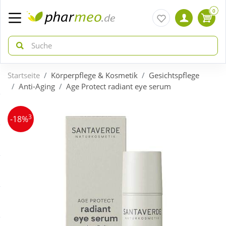
0
Startseite
Körperpflege & Kosmetik
Gesichtspflege
zurück
zurück
Anti-Aging
Age Protect radiant eye serum
ÜBERSICHT AKTIONEN
ÜBERSICHT KATEGORIEN
3
-18%
Aktuelle Coupons
Arzneimittel
Gratis dazu
Bio & Genuss
Neuheiten
Diabetes