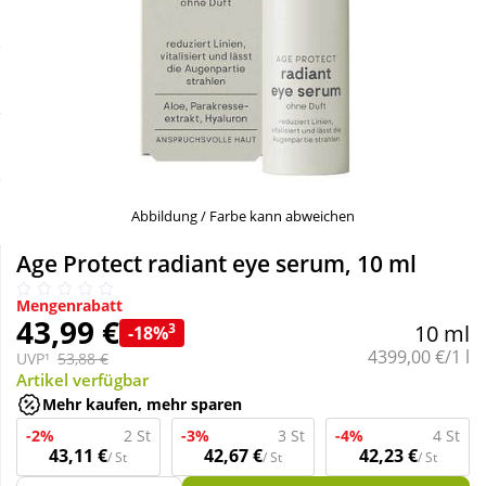
Sale
Körperpflege & Kosmetik
Schnäppchen
Liebe & Erotik
Sparsets
Mutter & Kind
Täglich gut versorgt
Nahrungsergänzung
Abbildung / Farbe kann abweichen
Age Protect radiant eye serum, 10 ml
Natur & Homöopathie
Mengenrabatt
43,99 €
3
10 ml
-18%
Sanitätshaus
Grundpreis:
4399,00 €/1 l
UVP¹
53,88 €
Artikel verfügbar
Mehr kaufen, mehr sparen
Sport & Fitness
-2%
2 St
-3%
3 St
-4%
4 St
43,11 €
42,67 €
42,23 €
/ St
/ St
/ St
Tierbedarf