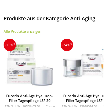
Produkte aus der Kategorie Anti-Aging
Alle Produkte anzeigen
3
3
-13%
-24%
Eucerin Anti-Age Hyaluron-
Eucerin Anti-Age Hyaluro
Filler Tagespflege LSF 30
Filler Tagespflege LSF 3
PZN/Art.Nr.: 19708405
50 ml, Creme
PZN/Art.Nr.: 13929074
50 ml, C