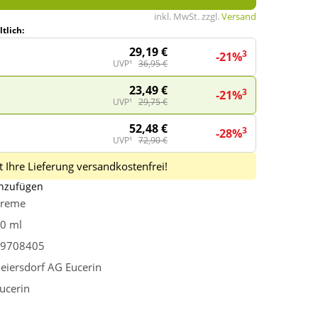
inkl. MwSt. zzgl.
Versand
tlich:
29,19 €
3
-21%
UVP¹
36,95 €
23,49 €
3
-21%
UVP¹
29,75 €
52,48 €
3
-28%
UVP¹
72,90 €
 Ihre Lieferung versandkostenfrei!
inzufügen
reme
0 ml
9708405
eiersdorf AG Eucerin
ucerin