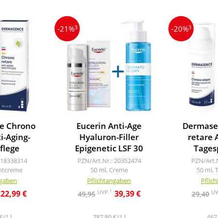
3
3
-21%
-20%
e Chrono
Eucerin Anti-Age
Dermase
i-Aging-
Hyaluron-Filler
retare 
flege
Epigenetic LSF 30
Tages
 18338314
PZN/Art.Nr.: 20352474
PZN/Art.
htcreme
50 ml, Creme
50 ml,
ngaben
Pflichtangaben
Pflic
1
UVP
U
22,99 €
39,39 €
49,95
29,40
€/1 l
787,80 €/1 l
467,