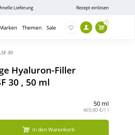
hnelle Lieferung
Rezept einlösen
0
Marken
Themen
Sale
 LSF 30
ge Hyaluron-Filler
F 30 , 50 ml
50 ml
Grundpreis:
469,80 €/1 l
In den Warenkorb