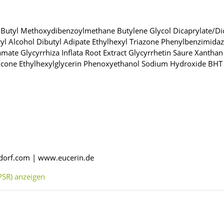
Butyl Methoxydibenzoylmethane Butylene Glycol Dicaprylate/Dicap
l Alcohol Dibutyl Adipate Ethylhexyl Triazone Phenylbenzimidaz
amate Glycyrrhiza Inflata Root Extract Glycyrrhetin Säure Xanth
cone Ethylhexylglycerin Phenoxyethanol Sodium Hydroxide BHT
sdorf.com | www.eucerin.de
SR) anzeigen