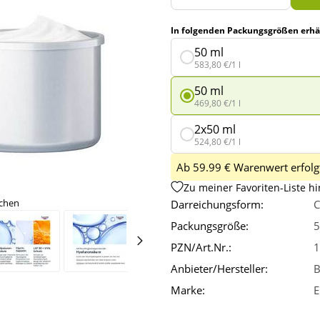
In folgenden Packungsgrößen erhäl
50 ml
583,80 €/1 l
50 ml
469,80 €/1 l
2x50 ml
524,80 €/1 l
Ab 59.99 € Warenwert erfolgt
Zu meiner Favoriten-Liste h
ichen
Darreichungsform:
C
Packungsgröße:
5
PZN/Art.Nr.:
1
Anbieter/Hersteller:
B
Marke:
E