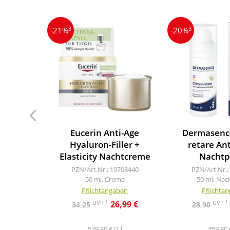
3
3
-21%
-20%
Eucerin Anti-Age
Dermasenc
Hyaluron-Filler +
retare Ant
Elasticity Nachtcreme
Nachtp
PZN/Art.Nr.: 19708440
PZN/Art.Nr.:
50 ml, Creme
50 ml, Nac
Pflichtangaben
Pflichta
1
1
UVP
UVP
26,99 €
34,25
28,90
539,80 €/1 l
459,80 