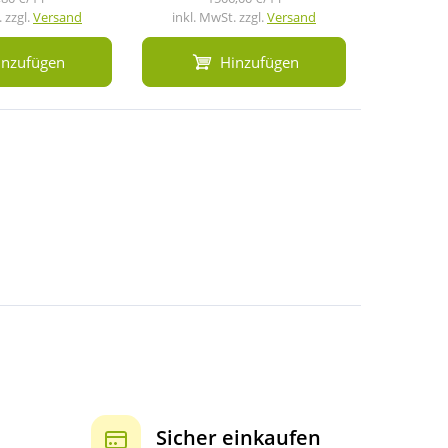
 zzgl.
Versand
inkl. MwSt. zzgl.
Versand
inkl. M
inzufügen
Hinzufügen
Sicher einkaufen