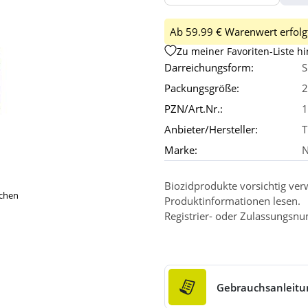
Ab 59.99 € Warenwert erfolgt
Zu meiner Favoriten-Liste h
Darreichungsform:
S
Packungsgröße:
2
PZN/Art.Nr.:
1
Anbieter/Hersteller:
T
Marke:
N
Biozidprodukte vorsichtig ver
ichen
Produktinformationen lesen.
Registrier- oder Zulassungs
Gebrauchsanleitu