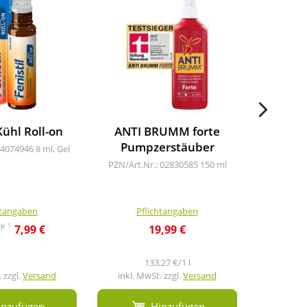
Kühl Roll-on
ANTI BRUMM forte
Nobi
Pumpzerstäuber
04074946
8 ml, Gel
PZN/A
2x
PZN/Art.Nr.: 02830585
150 ml
htangaben
Pflichtangaben
Pf
1
VP
7,99 €
19,99 €
33,4
133,27 €/1 l
 zzgl.
Versand
inkl. MwSt. zzgl.
Versand
inkl. M
inzufügen
Hinzufügen