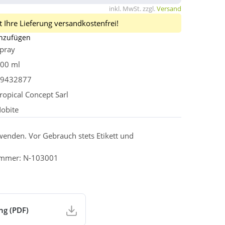
inkl. MwSt. zzgl.
Versand
 Ihre Lieferung versandkostenfrei!
inzufügen
pray
00 ml
9432877
ropical Concept Sarl
obite
wenden. Vor Gebrauch stets Etikett und
nummer: N-103001
ng (PDF)