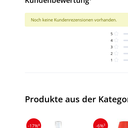
Kundenbewertung
Noch keine Kundenrezensionen vorhanden.
5
4
3
2
1
Produkte aus der Katego
4
3
-17%
-6%