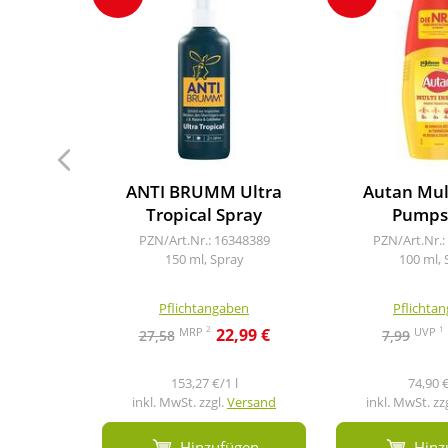
ANTI BRUMM Ultra
Autan Mult
Tropical Spray
Pumps
PZN/Art.Nr.: 16348389
PZN/Art.Nr.:
150 ml, Spray
100 ml, 
Pflichtangaben
Pflichta
2
1
MRP
UVP
22,99 €
27,58
7,99
153,27 €/1 l
74,90 €
inkl. MwSt. zzgl.
Versand
inkl. MwSt. zz
Hinzufügen
Hinz