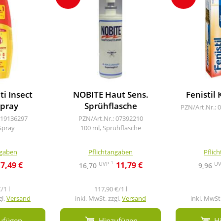
i Insect
NOBITE Haut Sens.
Fenistil 
pray
Sprühflasche
PZN/Art.Nr.: 
 19136297
PZN/Art.Nr.: 07392210
Spray
100 ml, Sprühflasche
ngaben
Pflichtangaben
Pflic
1
UVP
U
7,49 €
11,79 €
16,70
9,96
/1 l
117,90 €/1 l
gl.
Versand
inkl. MwSt. zzgl.
Versand
inkl. MwSt.
ufügen
Hinzufügen
H