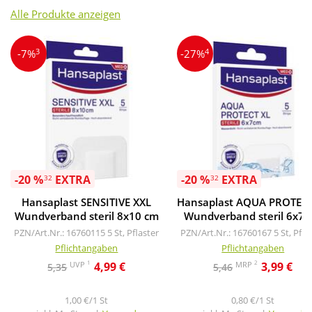
Alle Produkte anzeigen
3
4
-7%
-27%
-20 %
EXTRA
-20 %
EXTRA
32
32
Hansaplast SENSITIVE XXL
Hansaplast AQUA PROTECT
Wundverband steril 8x10 cm
Wundverband steril 6x7 
PZN/Art.Nr.: 16760115
5 St, Pflaster
PZN/Art.Nr.: 16760167
5 St, Pfla
Pflichtangaben
Pflichtangaben
1
2
UVP
MRP
4,99 €
3,99 €
5,35
5,46
1,00 €/1 St
0,80 €/1 St