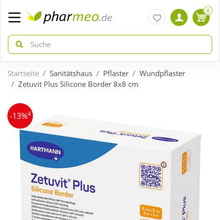
0
Startseite
Sanitätshaus
Pflaster
Wundpflaster
zurück
zurück
Zetuvit Plus Silicone Border 8x8 cm
ÜBERSICHT AKTIONEN
ÜBERSICHT KATEGORIEN
4
-13%
Aktuelle Coupons
Arzneimittel
Gratis dazu
Bio & Genuss
Neuheiten
Diabetes