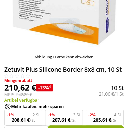
Sale
Körperpflege & Kosmetik
Schnäppchen
Liebe & Erotik
Sparsets
Mutter & Kind
Täglich gut versorgt
Nahrungsergänzung
Abbildung / Farbe kann abweichen
Zetuvit Plus Silicone Border 8x8 cm, 10 St
Natur & Homöopathie
Mengenrabatt
210,62 €
4
10 St
-13%
Sanitätshaus
Grundpreis:
21,06 €/1 St
MRP²
242,20 €
Artikel verfügbar
Mehr kaufen, mehr sparen
Sport & Fitness
-1%
2 St
-1%
3 St
-2%
4 St
208,61 €
207,61 €
205,61 €
/ St
/ St
/ St
Tierbedarf