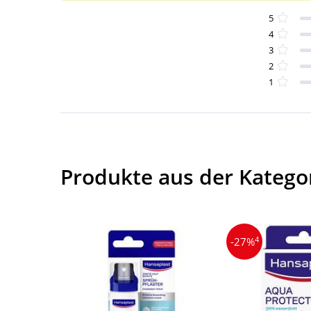
5
4
3
2
1
Produkte aus der Kateg
4
-27%