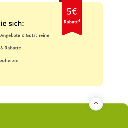
5€
6
ie sich:
Rabatt
e Angebote & Gutscheine
 & Rabatte
euheiten