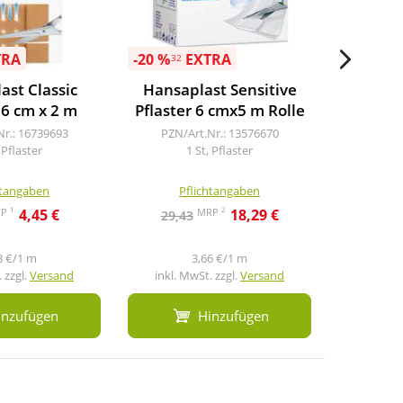
TRA
-20 %
EXTRA
-20 %
E
32
32
ast Classic
Hansaplast Sensitive
Hansap
 6 cm x 2 m
Pflaster 6 cmx5 m Rolle
Pflast
Nr.: 16739693
PZN/Art.Nr.: 13576670
 Pflaster
1 St, Pflaster
PZN/A
4
htangaben
Pflichtangaben
Pf
1
2
VP
MRP
4,45 €
18,29 €
29,43
7,3
3 €/1 m
3,66 €/1 m
 zzgl.
Versand
inkl. MwSt. zzgl.
Versand
inkl. M
inzufügen
Hinzufügen