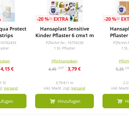
A
-20 %
EXTRA
-20 %
EX
32
32
qua Protect
Hansaplast Sensitive
Hansapl
strips
Kinder Pflaster 6 cmx1 m
Pflaster
 16762433
PZN/Art.Nr.: 16759230
PZN/Art.
laster
1 St, Pflaster
1 St,
ngaben
Pflichtangaben
Pflic
1
UVP
U
4,15 €
3,79 €
4,45
5,25
1 St
3,79 €/1 m
2,2
gl.
Versand
inkl. MwSt. zzgl.
Versand
inkl. MwSt.
ufügen
Hinzufügen
H