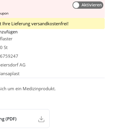
Aktivieren
oupon
 Ihre Lieferung versandkostenfrei!
inzufügen
flaster
0 St
6759247
eiersdorf AG
ansaplast
 sich um ein Medizinprodukt.
ng (PDF)