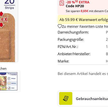
32
-20 %
EXTRA
Code HP20
Sie sparen
0,65€
mit diesem C
Ab 59.99 € Warenwert erfolgt
Zu meiner Favoriten-Liste h
Darreichungsform:
P
Packungsgröße:
2
PZN/Art.Nr.:
1
Anbieter/Hersteller:
B
Marke:
H
ichen
Bei diesem Artikel handelt es
Gebrauchsanleitu