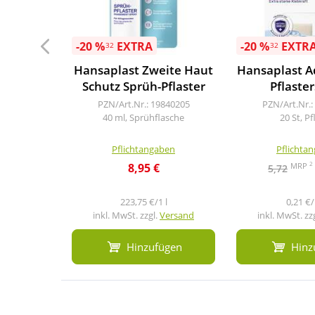
-20 %
EXTRA
-20 %
EXTR
32
32
Hansaplast Zweite Haut
Hansaplast A
Schutz Sprüh-Pflaster
Pflaster
PZN/Art.Nr.: 19840205
PZN/Art.Nr.:
40 ml, Sprühflasche
20 St, Pf
Pflichtangaben
Pflichta
2
MRP
8,95 €
5,72
223,75 €/1 l
0,21 €/
inkl. MwSt. zzgl.
Versand
inkl. MwSt. zz
Hinzufügen
Hinz