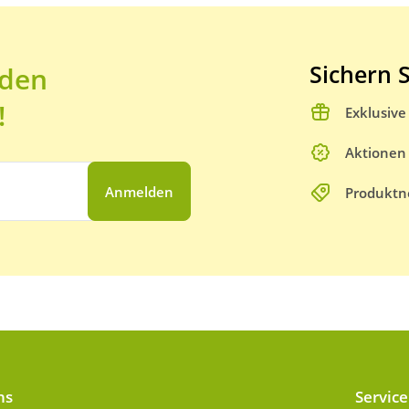
Sichern S
 den
!
Exklusiv
Aktionen
Anmelden
Produktn
ns
Service