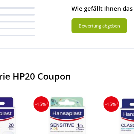
Wie gefällt Ihnen das
Bewertung abgeben
orie HP20 Coupon
3
3
-15%
-15%