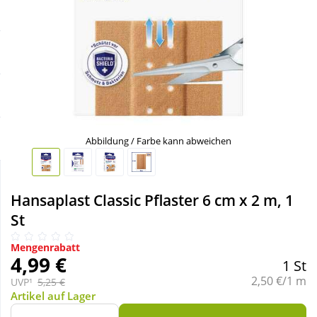
Sale
Körperpflege & Kosmetik
Schnäppchen
Liebe & Erotik
Sparsets
Mutter & Kind
Täglich gut versorgt
Nahrungsergänzung
Abbildung / Farbe kann abweichen
Natur & Homöopathie
Hansaplast Classic Pflaster 6 cm x 2 m, 1
St
Sanitätshaus
Mengenrabatt
4,99 €
1 St
Sport & Fitness
Grundpreis:
2,50 €/1 m
UVP¹
5,25 €
Artikel auf Lager
Tierbedarf