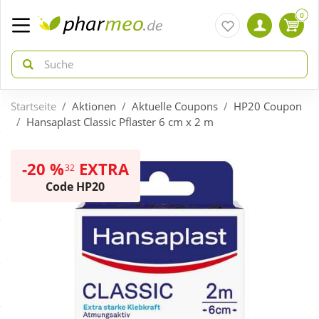
0
Startseite
Aktionen
Aktuelle Coupons
HP20 Coupon
zurück
zurück
Hansaplast Classic Pflaster 6 cm x 2 m
ÜBERSICHT AKTIONEN
ÜBERSICHT KATEGORIEN
-20 %
EXTRA
32
Code HP20
Aktuelle Coupons
Arzneimittel
Gratis dazu
Bio & Genuss
Neuheiten
Diabetes