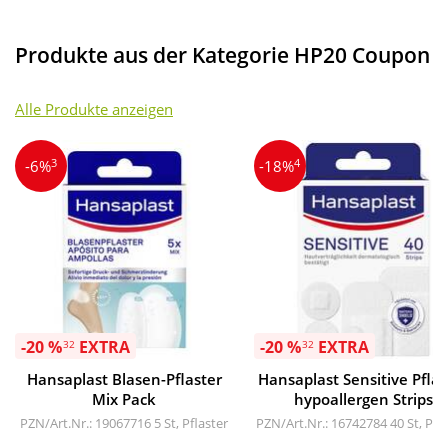
Produkte aus der Kategorie HP20 Coupon
Alle Produkte anzeigen
3
4
-6%
-18%
-20 %
EXTRA
-20 %
EXTRA
32
32
Hansaplast Blasen-Pflaster
Hansaplast Sensitive Pflas
Mix Pack
hypoallergen Strips
PZN/Art.Nr.: 19067716
5 St, Pflaster
PZN/Art.Nr.: 16742784
40 St, Pfl