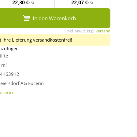
22,30 €
22,07 €
/ St
/ St
In den Warenkorb
inkl. MwSt. zzgl.
Versand
 Ihre Lieferung versandkostenfrei!
inzufügen
tifte
 ml
4163912
eiersdorf AG Eucerin
ucerin