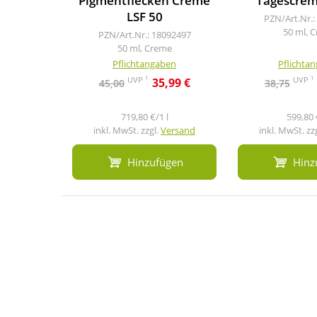
Pigmentflecken Creme
Tagescrem
LSF 50
PZN/Art.Nr.:
50 ml, 
PZN/Art.Nr.: 18092497
50 ml, Creme
Pflichtangaben
Pflichta
1
1
UVP
UVP
35,99 €
45,00
38,75
719,80 €/1 l
599,80 
inkl. MwSt. zzgl.
Versand
inkl. MwSt. zz
Hinzufügen
Hinz