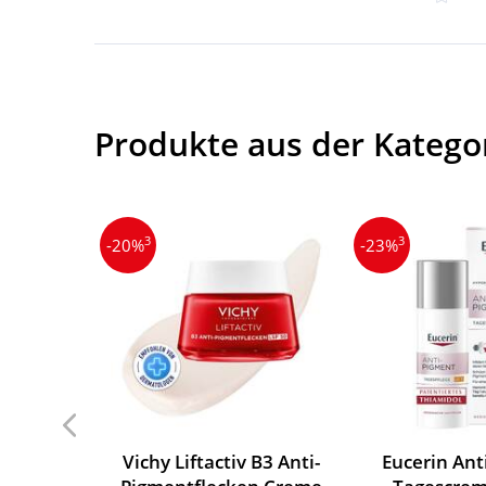
Produkte aus der Katego
3
3
-20%
-23%
Vichy Liftactiv B3 Anti-
Eucerin Ant