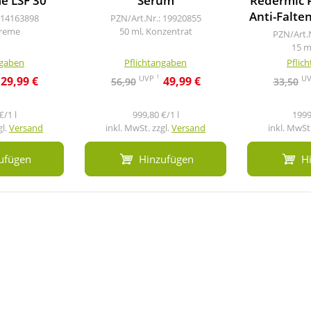
e LSF 30
Serum
Redermic 
Anti-Falte
 14163898
PZN/Art.Nr.: 19920855
Creme
50 ml, Konzentrat
PZN/Art.
15 m
ngaben
Pflichtangaben
Pflic
1
UVP
U
29,99 €
49,99 €
56,90
33,50
€/1 l
999,80 €/1 l
1999
gl.
Versand
inkl. MwSt. zzgl.
Versand
inkl. MwSt.
ufügen
Hinzufügen
H