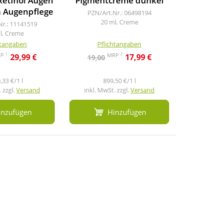
Retinol Augen
Pigmentcreme dunkel
Du
n Augenpflege
Pig
PZN/Art.Nr.: 06498194
20 ml, Creme
Nr.: 11141519
PZN/A
l, Creme
3
htangaben
Pflichtangaben
Pf
1
2
VP
MRP
29,99 €
17,99 €
19,00
47,9
,33 €/1 l
899,50 €/1 l
1
 zzgl.
Versand
inkl. MwSt. zzgl.
Versand
inkl. M
inzufügen
Hinzufügen