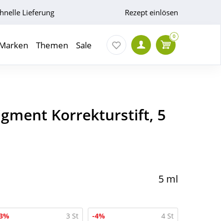
hnelle Lieferung
Rezept einlösen
0
Marken
Themen
Sale
igment Korrekturstift, 5
5 ml
-3%
3 St
-4%
4 St