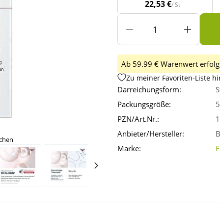
22,53 €
/ St
Ab 59.99 € Warenwert erfolgt
Zu meiner Favoriten-Liste h
Darreichungsform:
S
Packungsgröße:
5
PZN/Art.Nr.:
1
Anbieter/Hersteller:
B
ichen
Marke:
E