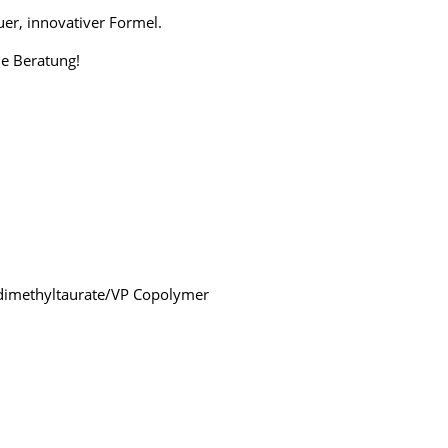
uer, innovativer Formel.
he Beratung!
yldimethyltaurate/VP Copolymer