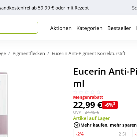
sandkostenfrei ab 59.99 € oder mit Rezept
Sc
Aktionen
Kategorien
Bestseller
ege
Pigmentflecken
Eucerin Anti-Pigment Korrekturstift
Eucerin Anti-P
ml
Mengenrabatt
22,99 €
3
-6%
UVP¹
24,45 €
Artikel auf Lager
Mehr kaufen, mehr sparen
-2%
2 St