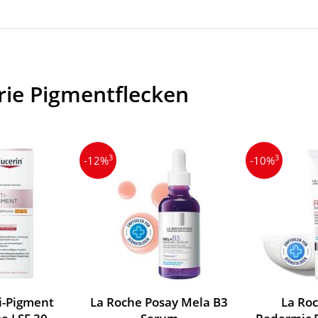
rie Pigmentflecken
3
3
-12%
-10%
i-Pigment
La Roche Posay Mela B3
La Ro