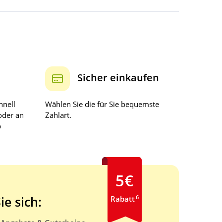
Sicher einkaufen
hnell
Wählen Sie die für Sie bequemste
oder an
Zahlart.
b
5€
6
ie sich:
Rabatt