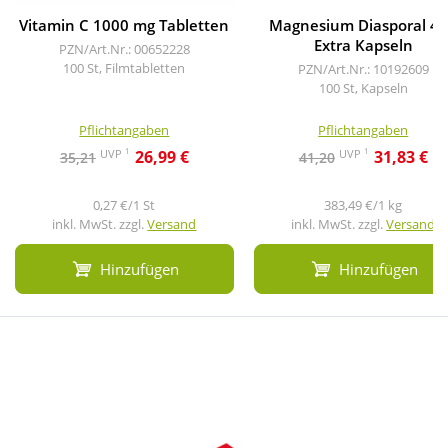
Vitamin C 1000 mg Tabletten
Magnesium Diasporal 4
Extra Kapseln
PZN/Art.Nr.: 00652228
100 St, Filmtabletten
PZN/Art.Nr.: 10192609
100 St, Kapseln
Pflichtangaben
Pflichtangaben
1
1
UVP
UVP
26,99 €
31,83 €
35,21
41,20
0,27 €/1 St
383,49 €/1 kg
inkl. MwSt. zzgl.
Versand
inkl. MwSt. zzgl.
Versand
Hinzufügen
Hinzufügen