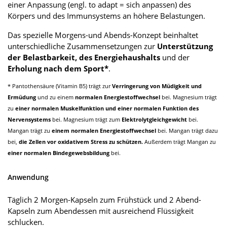
einer Anpassung (engl. to adapt = sich anpassen) des
Körpers und des Immunsystems an höhere Belastungen.
Das spezielle Morgens-und Abends-Konzept beinhaltet
unterschiedliche Zusammensetzungen zur
Unterstützung
der Belastbarkeit, des Energiehaushalts
und der
Erholung nach dem Sport*
.
* Pantothensäure (Vitamin B5) trägt zur
Verringerung von Müdigkeit und
Ermüdung
und zu einem
normalen Energiestoffwechsel
bei. Magnesium trägt
zu
einer normalen Muskelfunktion und einer normalen Funktion des
Nervensystems
bei. Magnesium trägt zum
Elektrolytgleichgewicht
bei.
Mangan trägt zu
einem normalen Energiestoffwechsel
bei. Mangan trägt dazu
bei,
die Zellen vor oxidativem Stress zu schützen.
Außerdem trägt Mangan zu
einer normalen Bindegewebsbildung
bei.
Anwendung
Täglich 2 Morgen-Kapseln zum Frühstück und 2 Abend-
Kapseln zum Abendessen mit ausreichend Flüssigkeit
schlucken.