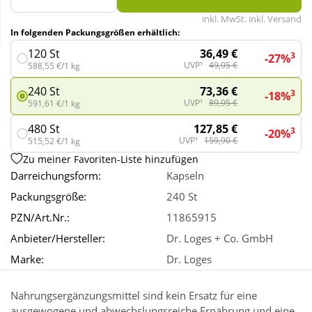
inkl. MwSt. inkl. Versand
In folgenden Packungsgrößen erhältlich:
Wellness
36,49 €
120 St
3
-27%
UVP¹
49,95 €
588,55 €/1 kg
73,36 €
240 St
3
-18%
UVP¹
89,95 €
591,61 €/1 kg
127,85 €
480 St
3
-20%
UVP¹
159,90 €
515,52 €/1 kg
Zu meiner Favoriten-Liste hinzufügen
Darreichungsform:
Kapseln
Packungsgröße:
240 St
PZN/Art.Nr.:
11865915
Anbieter/Hersteller:
Dr. Loges + Co. GmbH
Marke:
Dr. Loges
Nahrungsergänzungsmittel sind kein Ersatz für eine
ausgewogene und abwechslungsreiche Ernährung und eine