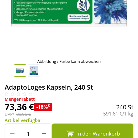
Sale
Körperpflege & Kosmetik
Schnäppchen
Liebe & Erotik
Sparsets
Mutter & Kind
Täglich gut versorgt
Nahrungsergänzung
Abbildung / Farbe kann abweichen
Natur & Homöopathie
AdaptoLoges Kapseln, 240 St
Sanitätshaus
Mengenrabatt
73,36 €
3
240 St
-18%
Grundpreis:
591,61 €/1 kg
UVP¹
89,95 €
Sport & Fitness
Artikel verfügbar
In den Warenkorb
Tierbedarf