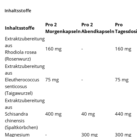
Inhaltsstoffe
Pro 2
Pro 2
Pro
Inhaltsstoffe
Morgenkapseln
Abendkapseln
Tagesdosi
Extraktzubereitung
aus
160 mg
-
160 mg
Rhodiola rosea
(Rosenwurz)
Extraktzubereitung
aus
Eleutherococcus
75 mg
-
75 mg
senticosus
(Taigawurzel)
Extraktzubereitung
aus
Schisandra
400 mg
40 mg
440 mg
chinensis
(Spaltkörbchen)
Magnesium
-
300 mg
300 mg