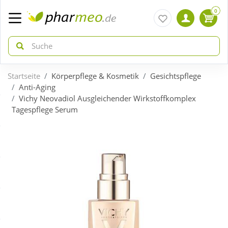
0
Startseite
Körperpflege & Kosmetik
Gesichtspflege
zurück
zurück
Anti-Aging
Vichy Neovadiol Ausgleichender Wirkstoffkomplex
Tagespflege Serum
ÜBERSICHT AKTIONEN
ÜBERSICHT KATEGORIEN
Aktuelle Coupons
Arzneimittel
Gratis dazu
Bio & Genuss
Neuheiten
Diabetes