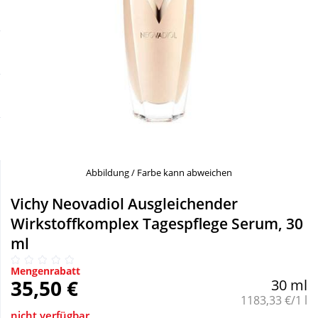
Sale
Körperpflege & Kosmetik
Schnäppchen
Liebe & Erotik
Sparsets
Mutter & Kind
Täglich gut versorgt
Nahrungsergänzung
Abbildung / Farbe kann abweichen
Natur & Homöopathie
Vichy Neovadiol Ausgleichender
Wirkstoffkomplex Tagespflege Serum, 30
Sanitätshaus
ml
Sport & Fitness
Mengenrabatt
35,50 €
30 ml
Grundpreis:
1183,33 €/1 l
Tierbedarf
nicht verfügbar