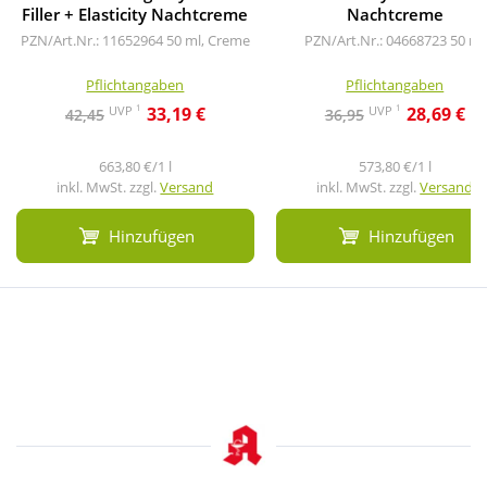
Filler + Elasticity Nachtcreme
Nachtcreme
PZN/Art.Nr.: 11652964
50 ml, Creme
PZN/Art.Nr.: 04668723
50 ml
Pflichtangaben
Pflichtangaben
1
1
UVP
UVP
33,19 €
28,69 €
42,45
36,95
663,80 €/1 l
573,80 €/1 l
inkl. MwSt. zzgl.
Versand
inkl. MwSt. zzgl.
Versand
Hinzufügen
Hinzufügen