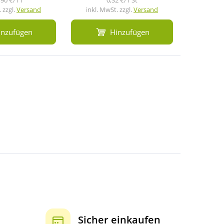
 zzgl.
Versand
inkl. MwSt. zzgl.
Versand
inkl. M
inzufügen
Hinzufügen
Sicher einkaufen