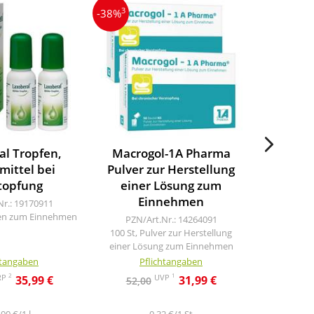
3
4
-38%
-35%
al Tropfen,
Macrogol-1A Pharma
Macro
mittel bei
Pulver zur Herstellung
Elekt
topfung
einer Lösung zum
PZN/A
Einnehmen
100 St, P
Nr.: 19170911
einer Lö
fen zum Einnehmen
PZN/Art.Nr.: 14264091
100 St, Pulver zur Herstellung
einer Lösung zum Einnehmen
htangaben
Pflichtangaben
Pf
2
1
RP
UVP
35,99 €
31,99 €
52,00
55,3
90 €/1 l
0,32 €/1 St