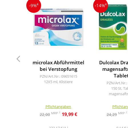
4
4
-9%
-14%
microlax Abführmittel
Dulcolax Dr
bei Verstopfung
magensaftr
Table
PZN/Art.Nr.: 09651615
12X5 ml, Klistiere
PZN/Art.Nr.:
150 St, Ta
magensaftr
Pflichtangaben
Pflichta
2
2
MRP
MRP
19,99 €
22,00
24,29
333,17 €/1 l
0,14 €/