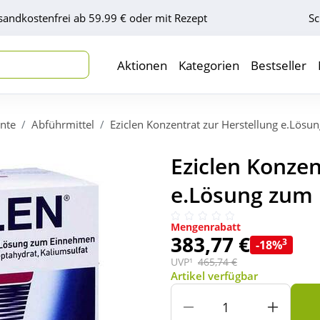
sandkostenfrei ab 59.99 € oder mit Rezept
Sc
Aktionen
Kategorien
Bestseller
nte
Abführmittel
Eziclen Konzentrat zur Herstellung e.Lös
Eziclen Konzen
e.Lösung zum 
Mengenrabatt
383,77 €
3
-18%
UVP¹
465,74 €
Artikel verfügbar