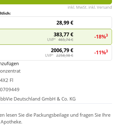
inkl. MwSt. inkl. Versand
tlich:
28,99 €
383,77 €
3
-18%
UVP¹
465,74 €
2006,79 €
3
-11%
UVP¹
2258,98 €
inzufügen
onzentrat
4X2 Fl
0709449
bbVie Deutschland GmbH & Co. KG
 lesen Sie die Packungsbeilage und fragen Sie Ihre
r Apotheke.