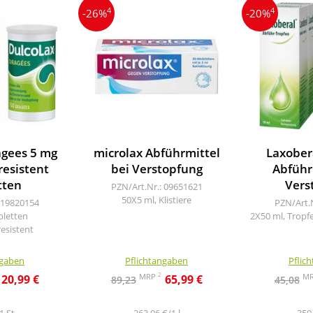
4
4
-26%
-20%
agees 5 mg
microlax Abführmittel
Laxober
esistent
bei Verstopfung
Abführ
tten
Vers
PZN/Art.Nr.: 09651621
50X5 ml, Klistiere
 19820154
PZN/Art.
bletten
2X50 ml, Trop
esistent
ngaben
Pflichtangaben
Pflic
2
MRP
M
20,99 €
65,99 €
89,23
45,08
1 St
263,96 €/1 l
359,