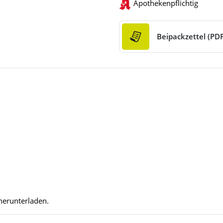
Apothekenpflichtig
Beipackzettel (PDF
herunterladen.