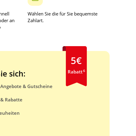
hnell
Wählen Sie die für Sie bequemste
oder an
Zahlart.
b
5€
6
ie sich:
Rabatt
e Angebote & Gutscheine
 & Rabatte
euheiten