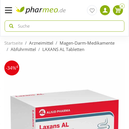
0
Startseite
Arzneimittel
Magen-Darm-Medikamente
zurück
zurück
Abführmittel
LAXANS AL Tabletten
ÜBERSICHT AKTIONEN
ÜBERSICHT KATEGORIEN
4
-34%
Aktuelle Coupons
Arzneimittel
Gratis dazu
Bio & Genuss
Neuheiten
Diabetes