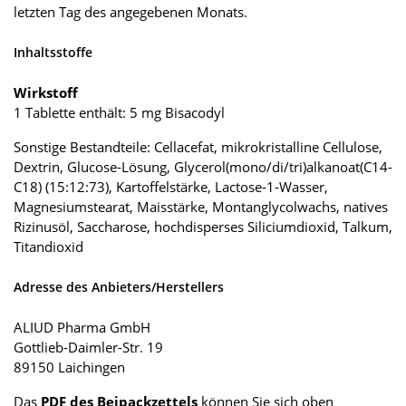
letzten Tag des angegebenen Monats.
Inhaltsstoffe
Wirkstoff
1 Tablette enthält: 5 mg Bisacodyl
Sonstige Bestandteile: Cellacefat, mikrokristalline Cellulose,
Dextrin, Glucose-Lösung, Glycerol(mono/di/tri)alkanoat(C14-
C18) (15:12:73), Kartoffelstärke, Lactose-1-Wasser,
Magnesiumstearat, Maisstärke, Montanglycolwachs, natives
Rizinusöl, Saccharose, hochdisperses Siliciumdioxid, Talkum,
Titandioxid
Adresse des Anbieters/Herstellers
ALIUD Pharma GmbH
Gottlieb-Daimler-Str. 19
89150 Laichingen
Das
PDF des Beipackzettels
können Sie sich oben