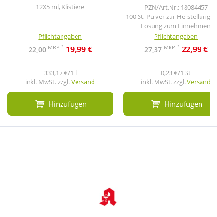
12X5 ml, Klistiere
PZN/Art.Nr.: 18084457
100 St, Pulver zur Herstellung e
Lösung zum Einnehmen
Pflichtangaben
Pflichtangaben
2
2
MRP
MRP
19,99 €
22,99 €
22,00
27,37
333,17 €/1 l
0,23 €/1 St
inkl. MwSt. zzgl.
Versand
inkl. MwSt. zzgl.
Versand
Hinzufügen
Hinzufügen