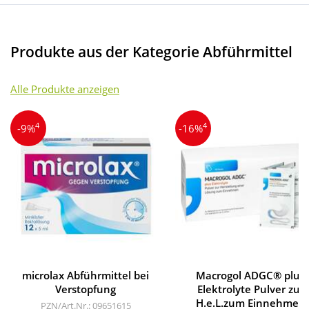
Produkte aus der Kategorie Abführmittel
Alle Produkte anzeigen
4
4
-9%
-16%
microlax Abführmittel bei
Macrogol ADGC® plus
Verstopfung
Elektrolyte Pulver zur
H.e.L.zum Einnehmen
PZN/Art.Nr.: 09651615