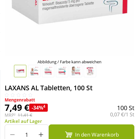
Sale
Körperpflege & Kosmetik
Schnäppchen
Liebe & Erotik
Sparsets
Mutter & Kind
Täglich gut versorgt
Nahrungsergänzung
Abbildung / Farbe kann abweichen
Natur & Homöopathie
LAXANS AL Tabletten, 100 St
Sanitätshaus
Mengenrabatt
7,49 €
4
100 St
-34%
Grundpreis:
0,07 €/1 St
MRP²
11,41 €
Sport & Fitness
Artikel auf Lager
In den Warenkorb
Tierbedarf