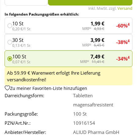
inkl. MwSt. zzgl.
Versand
In folgenden Packungsgrößen erhältlich:
Wellness
1,99 €
10 St
4
-60%
MRP²
4,93 €
0,20 €/1 St
3,99 €
30 St
4
-38%
MRP²
6,45 €
0,13 €/1 St
7,49 €
100 St
4
-34%
MRP²
11,41 €
0,07 €/1 St
Ab 59.99 € Warenwert erfolgt Ihre Lieferung
versandkostenfrei!
Zu meiner Favoriten-Liste hinzufügen
Darreichungsform:
Tabletten
magensaftresistent
Packungsgröße:
100 St
PZN/Art.Nr.:
10916154
Anbieter/Hersteller:
ALIUD Pharma GmbH