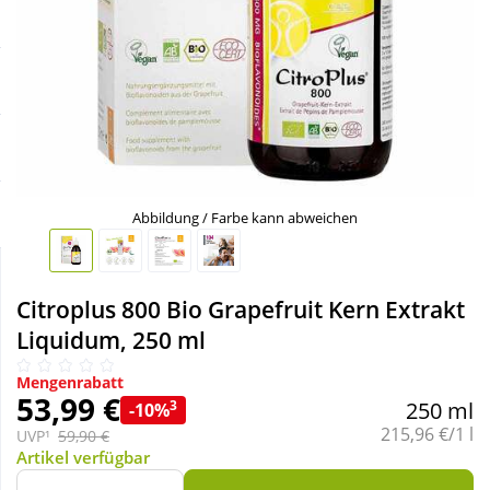
Sale
Körperpflege & Kosmetik
Schnäppchen
Liebe & Erotik
Sparsets
Mutter & Kind
Täglich gut versorgt
Nahrungsergänzung
Abbildung / Farbe kann abweichen
Natur & Homöopathie
Citroplus 800 Bio Grapefruit Kern Extrakt
Liquidum, 250 ml
Sanitätshaus
Mengenrabatt
53,99 €
3
250 ml
-10%
Sport & Fitness
Grundpreis:
215,96 €/1 l
UVP¹
59,90 €
Artikel verfügbar
Tierbedarf