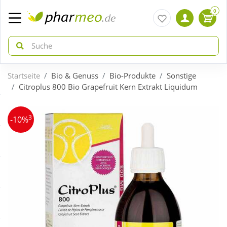
0
Startseite
Bio & Genuss
Bio-Produkte
Sonstige
zurück
zurück
Citroplus 800 Bio Grapefruit Kern Extrakt Liquidum
ÜBERSICHT AKTIONEN
ÜBERSICHT KATEGORIEN
3
-10%
Aktuelle Coupons
Arzneimittel
Gratis dazu
Bio & Genuss
Neuheiten
Diabetes