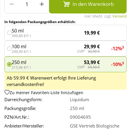
In den Warenkorb
Wellness
inkl. MwSt. zzgl.
Versand
In folgenden Packungsgrößen erhältlich:
50 ml
19,99 €
399,80 €/1 l
29,99 €
100 ml
3
-12%
UVP¹
33,90 €
299,90 €/1 l
53,99 €
250 ml
3
-10%
UVP¹
59,90 €
215,96 €/1 l
Ab 59.99 € Warenwert erfolgt Ihre Lieferung
versandkostenfrei!
Zu meiner Favoriten-Liste hinzufügen
Darreichungsform:
Liquidum
Packungsgröße:
250 ml
PZN/Art.Nr.:
09004695
Anbieter/Hersteller:
GSE Vertrieb Biologische