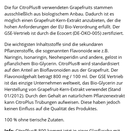
Die für CitroPlus® verwendeten Grapefruits stammen
ausschließlich aus biologischem Anbau. Dadurch ist es
möglich einen Grapefruit-Kern-Extrakt anzubieten, der die
hohen Anforderungen der EU Bio-Verordnung erfüllt. Der
GSE-Vertrieb ist durch die Ecocert (DE-ÖKO-005) zertifiziert.
Die wichtigsten Inhaltsstoffe sind die sekundären
Pflanzenstoffe, die sogenannten Flavonoide wie z.B.
Naringin, Isonaringin, Neohesperidin und andere, gelöst in
pflanzlichem Bio-Glycerin. CitroPlus® wird standardisiert
auf den Anteil an Bioflavonoiden aus der Grapefruit. Der
Flavonoidgehalt beträgt 800 mg / 100 ml. Der GSE Vertrieb
ist das einzige Unternehmen weltweit, das Bio-Glycerin zur
Herstellung von Grapefruit-Kern-Extrakt verwendet (Stand
01/2012). Durch den Gehalt an natürlichem Pflanzenextrakt
kann CitroPlus Trübungen aufweisen. Diese haben jedoch
keinen Einfluss auf die Qualität des Produktes.
100 % ohne tierische Zutaten.
Info
: CitroPlus® 800 kommt jetzt in einer Glasflasche mit