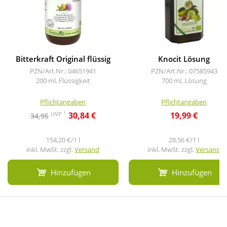
Bitterkraft Original flüssig
Knocit Lösung
PZN/Art.Nr.: 04651941
PZN/Art.Nr.: 07585943
200 ml, Flüssigkeit
700 ml, Lösung
Pflichtangaben
Pflichtangaben
1
UVP
30,84 €
19,99 €
34,95
154,20 €/1 l
28,56 €/1 l
inkl. MwSt. zzgl.
Versand
inkl. MwSt. zzgl.
Versand
Hinzufügen
Hinzufügen