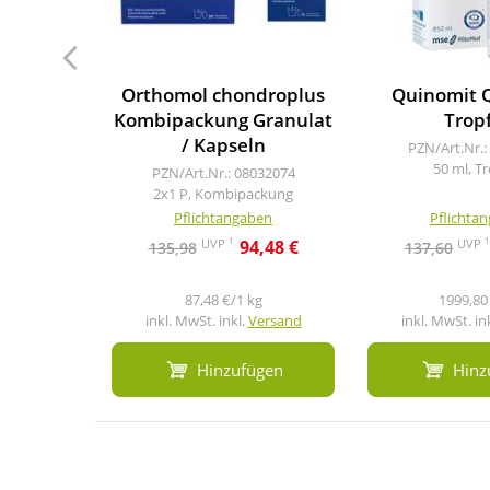
Orthomol chondroplus
Quinomit Q
Kombipackung Granulat
Trop
/ Kapseln
PZN/Art.Nr.:
50 ml, T
PZN/Art.Nr.: 08032074
2x1 P, Kombipackung
Pflichtangaben
Pflichta
1
1
UVP
UVP
94,48 €
135,98
137,60
87,48 €/1 kg
1999,80 
inkl. MwSt. inkl.
Versand
inkl. MwSt. in
Hinzufügen
Hinz