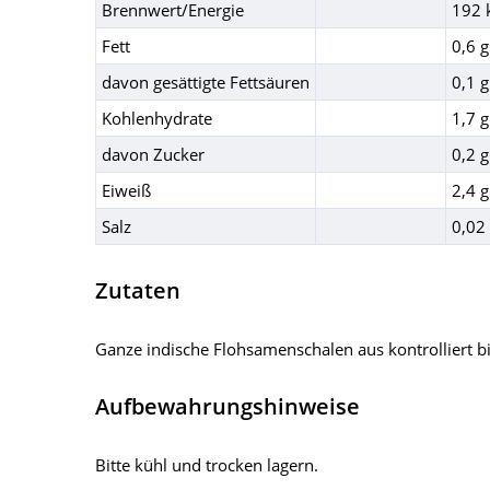
Brennwert/Energie
192 
Fett
0,6 g
davon gesättigte Fettsäuren
0,1 g
Kohlenhydrate
1,7 g
davon Zucker
0,2 g
Eiweiß
2,4 g
Salz
0,02
Zutaten
Ganze indische Flohsamenschalen aus kontrolliert 
Aufbewahrungshinweise
Bitte kühl und trocken lagern.