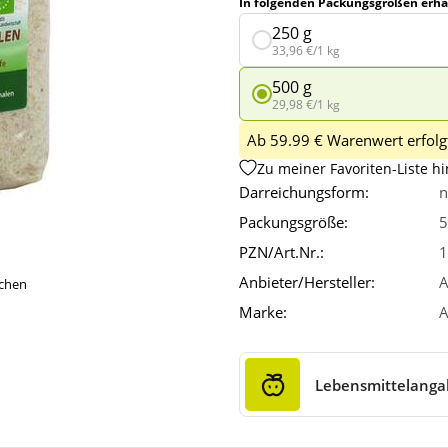
In folgenden Packungsgrößen erhäl
250 g
33,96 €/1 kg
500 g
29,98 €/1 kg
Ab 59.99 € Warenwert erfolgt
Zu meiner Favoriten-Liste h
Darreichungsform:
n
Packungsgröße:
5
PZN/Art.Nr.:
1
Anbieter/Hersteller:
A
ichen
Marke:
A
Lebensmittelang