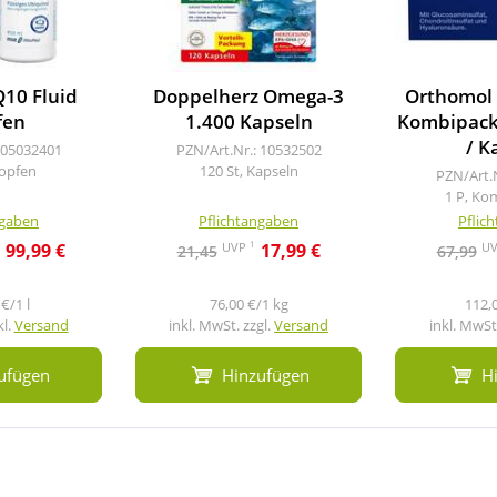
10 Fluid
Doppelherz Omega-3
Orthomol
fen
1.400 Kapseln
Kombipack
/ K
 05032401
PZN/Art.Nr.: 10532502
ropfen
120 St, Kapseln
PZN/Art.
1 P, Ko
ngaben
Pflichtangaben
Pflic
1
UVP
U
99,99 €
17,99 €
21,45
67,99
€/1 l
76,00 €/1 kg
112,
kl.
Versand
inkl. MwSt. zzgl.
Versand
inkl. MwSt.
ufügen
Hinzufügen
H