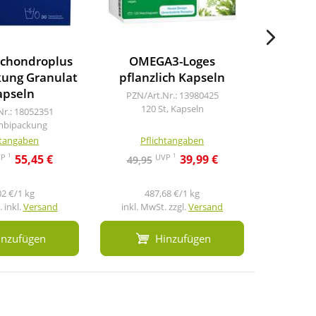
 chondroplus
OMEGA3-Loges
Nor
ung Granulat
pflanzlich Kapseln
apseln
PZN/Art.Nr.: 13980425
PZN/A
120 St, Kapseln
12
Nr.: 18052351
mbipackung
htangaben
Pflichtangaben
Pf
1
1
VP
UVP
55,45 €
39,99 €
49,95
29,0
02 €/1 kg
487,68 €/1 kg
1
 inkl.
Versand
inkl. MwSt. zzgl.
Versand
inkl. M
inzufügen
Hinzufügen