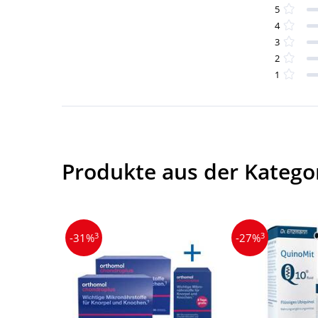
5
4
3
2
1
Produkte aus der Katego
3
3
-31%
-27%