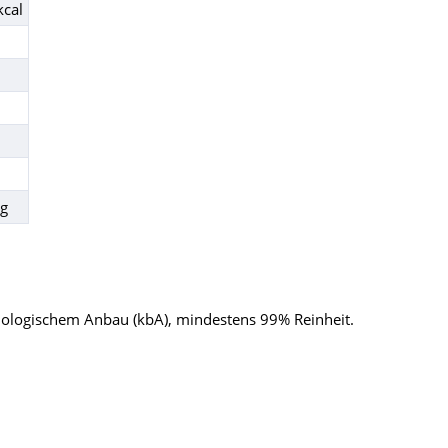
kcal
 g
biologischem Anbau (kbA), mindestens 99% Reinheit.