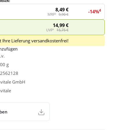
tlich:
8,49 €
4
-14%
MRP²
9,90 €
14,99 €
UVP¹
15,75 €
 Ihre Lieferung versandkostenfrei!
inzufügen
.v.
00 g
2562128
vitale GmbH
vitale
aben